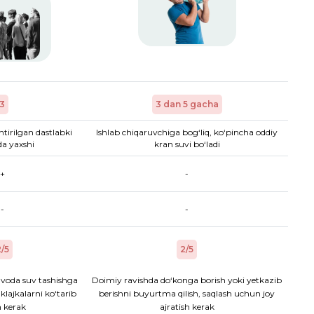
3
3 dan 5 gacha
htirilgan dastlabki
Ishlab chiqaruvchiga bog‘liq, ko‘pincha oddiy
a yaxshi
kran suvi bo‘ladi
+
-
-
-
/5
2/5
voda suv tashishga
Doimiy ravishda do‘konga borish yoki yetkazib
aklajkalarni ko‘tarib
berishni buyurtma qilish, saqlash uchun joy
h kerak
ajratish kerak