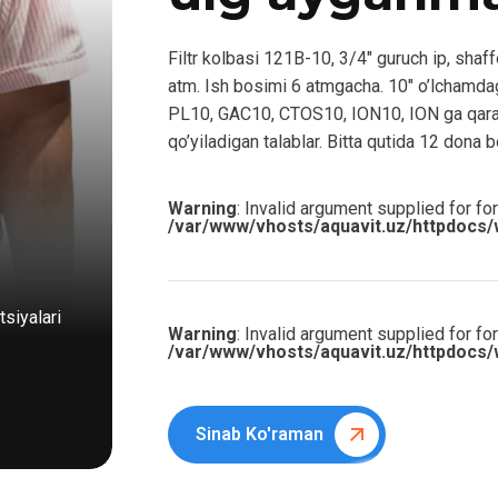
Filtr kolbasi 121B-10, 3/4″ guruch ip, sha
atm. Ish bosimi 6 atmgacha. 10″ o’lchamda
PL10, GAC10, CTOS10, ION10, ION ga qarab 
qo’yiladigan talablar. Bitta qutida 12 dona b
Warning
: Invalid argument supplied for for
/var/www/vhosts/aquavit.uz/httpdocs/
siyalari
Warning
: Invalid argument supplied for for
/var/www/vhosts/aquavit.uz/httpdocs/
Sinab Ko'raman