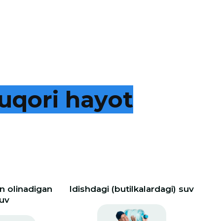
u
q
o
r
i
h
a
y
o
t
 olinadigan
Idishdagi (butilkalardagi) suv
uv