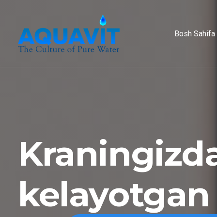
Bosh Sahifa
Kraningizd
kelayotgan