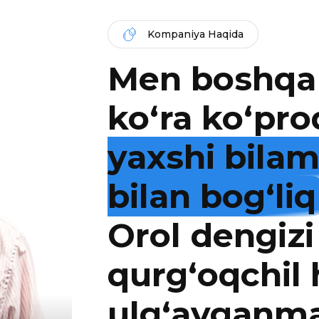
Kompaniya Haqida
Men boshqa
ko‘ra ko‘pro
yaxshi bila
bilan bog‘liq
Orol dengizi
qurg‘oqchil
ulg‘ayganm