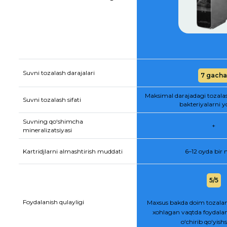
Suvni tozalash darajalari
7 gacha
Maksimal darajadagi tozala
Suvni tozalash sifati
bakteriyalarni y
Suvning qo‘shimcha
+
mineralizatsiyasi
Kartridjlarni almashtirish muddati
6–12 oyda bir
5/5
Foydalanish qulayligi
Maxsus bakda doim tozalan
xohlagan vaqtda foydalan
o‘chirib qo‘yis