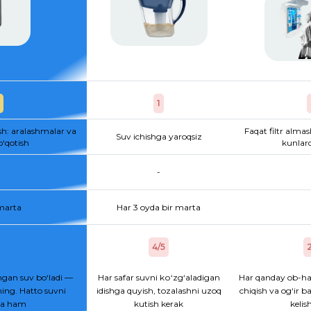
1
sh: aralashmalar va
Faqat filtr almas
Suv ichishga yaroqsiz
o‘qotish
kunlard
-
 marta
Har 3 oyda bir marta
4/5
2
gan suv bo‘ladi —
Har safar suvni kо‘zg‘aladigan
Har qanday ob-ha
ing. Hatto suvni
idishga quyish, tozalashni uzoq
chiqish va og‘ir b
hsa ham
kutish kerak
kelis