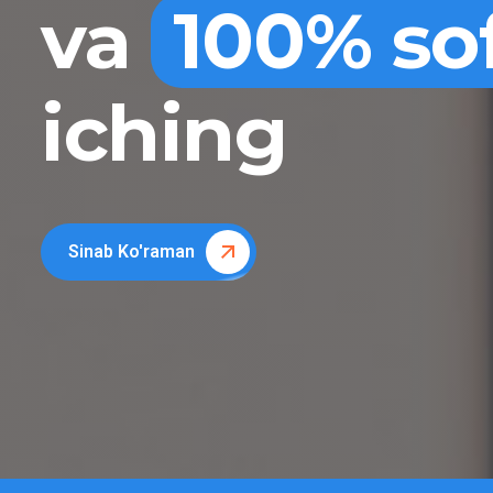
va
100% so
iching
Sinab Ko'raman