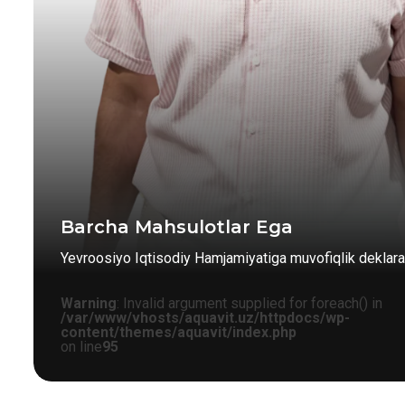
Barcha Mahsulotlar Ega
Yevroosiyo Iqtisodiy Hamjamiyatiga muvofiqlik deklarat
Warning
: Invalid argument supplied for foreach() in
/var/www/vhosts/aquavit.uz/httpdocs/wp-
content/themes/aquavit/index.php
on line
95