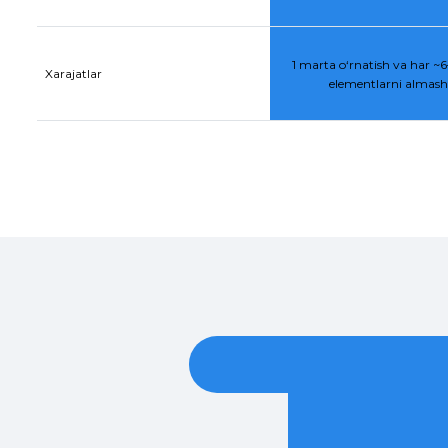
1 marta o‘rnatish va har ~6–
Xarajatlar
elementlarni almasht