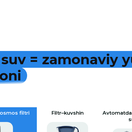
s
u
v
=
z
a
m
o
n
a
v
i
y
y
o
n
i
osmos filtri
Filtr–kuvshin
Avtomatdan
s