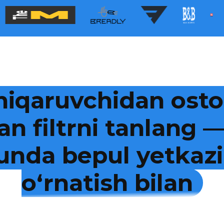
hiqaruvchidan osto
an filtrni tanlang
kunda bepul yetkazi
o‘rnatish bilan