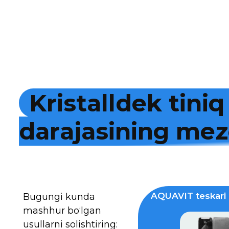
K
r
i
s
t
a
l
l
d
e
k
t
i
n
i
q
d
a
r
a
j
a
s
i
n
i
n
g
m
e
z
AQUAVIT teskari 
Bugungi kunda
mashhur bo‘lgan
usullarni solishtiring: