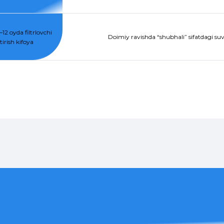
12 oyda filtrlovchi
Doimiy ravishda “shubhali” sifatdagi suvg
irish kifoya