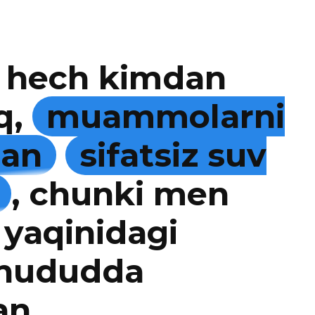
 hech kimdan
q,
muammolarni
man
sifatsiz suv
, chunki men
 yaqinidagi
 hududda
an.