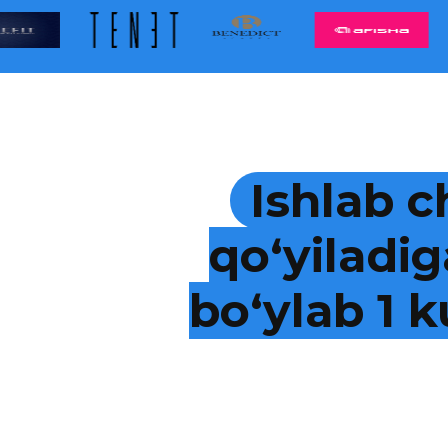
Ishlab c
qo‘yiladig
bo‘ylab 1 