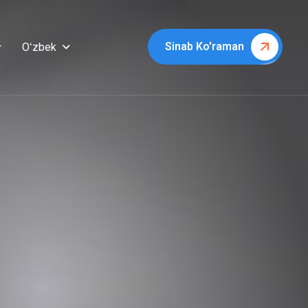
Sinab Ko'raman
Oʻzbek
r