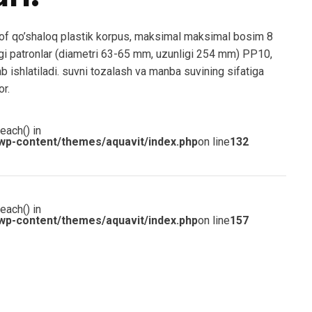
ffof qo’shaloq plastik korpus, maksimal maksimal bosim 8
gi patronlar (diametri 63-65 mm, uzunligi 254 mm) PP10,
ishlatiladi. suvni tozalash va manba suvining sifatiga
or.
each() in
wp-content/themes/aquavit/index.php
on line
132
each() in
wp-content/themes/aquavit/index.php
on line
157