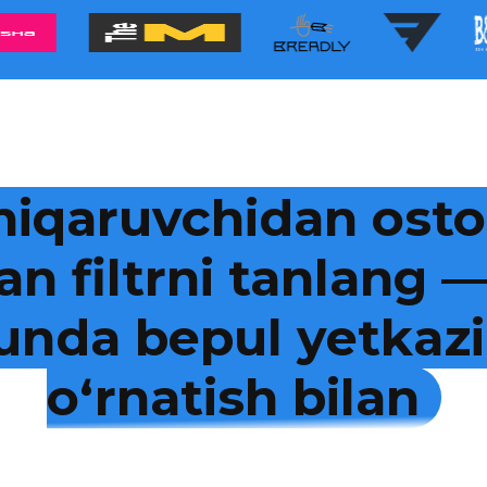
hiqaruvchidan osto
an filtrni tanlang
kunda bepul yetkazi
o‘rnatish bilan