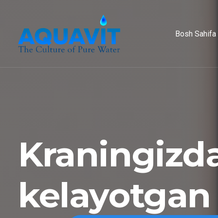
Bosh Sahifa
Kraningizd
kelayotgan