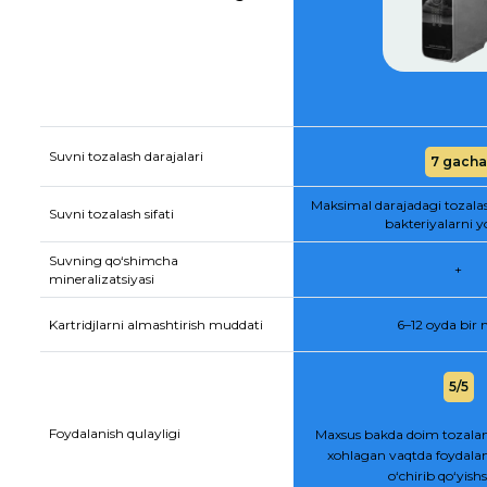
Suvni tozalash darajalari
7 gacha
Maksimal darajadagi tozala
Suvni tozalash sifati
bakteriyalarni y
Suvning qo‘shimcha
+
mineralizatsiyasi
Kartridjlarni almashtirish muddati
6–12 oyda bir
5/5
Foydalanish qulayligi
Maxsus bakda doim tozalan
xohlagan vaqtda foydalan
o‘chirib qo‘yis