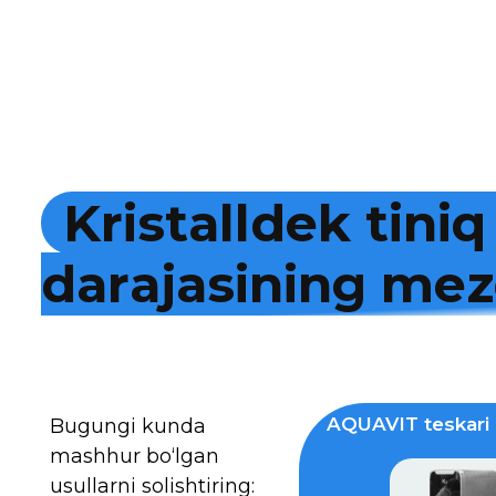
K
r
i
s
t
a
l
l
d
e
k
t
i
n
i
q
d
a
r
a
j
a
s
i
n
i
n
g
m
e
z
AQUAVIT teskari 
Bugungi kunda
mashhur bo‘lgan
usullarni solishtiring: