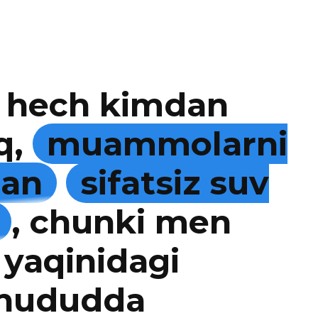
 hech kimdan
q,
muammolarni
man
sifatsiz suv
, chunki men
 yaqinidagi
 hududda