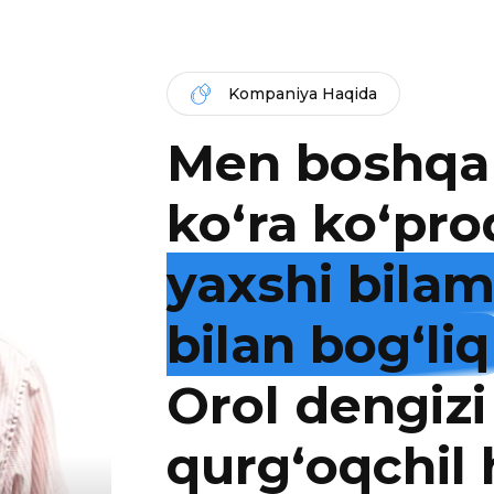
Kompaniya Haqida
Men boshqa
ko‘ra ko‘pro
yaxshi bila
bilan bog‘liq
Orol dengizi
qurg‘oqchil