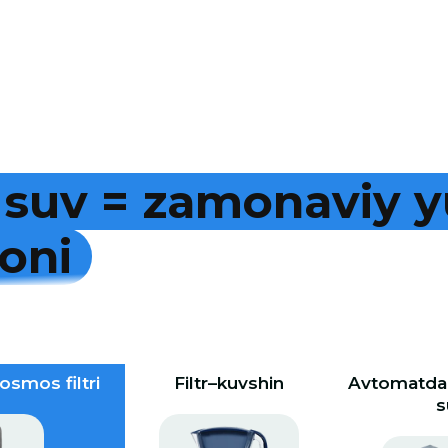
s
u
v
=
z
a
m
o
n
a
v
i
y
y
o
n
i
osmos filtri
Filtr–kuvshin
Avtomatdan
s