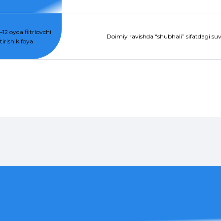
12 oyda filtrlovchi
Doimiy ravishda “shubhali” sifatdagi suvg
irish kifoya