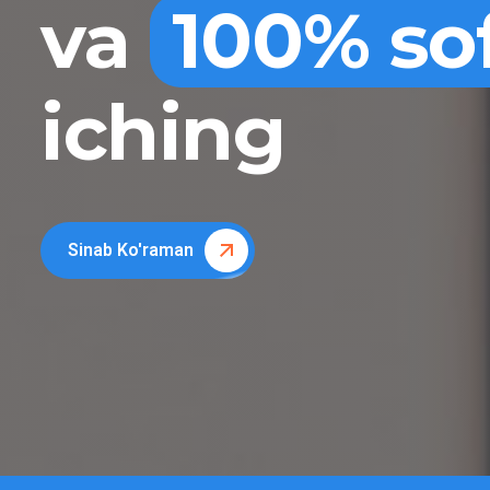
va
100% so
iching
Sinab Ko'raman