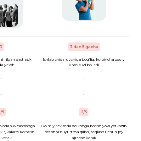
3
3 dan 5 gacha
htirilgan dastlabki
Ishlab chiqaruvchiga bog‘liq, ko‘pincha oddiy
a yaxshi
kran suvi bo‘ladi
+
-
-
-
/5
2/5
voda suv tashishga
Doimiy ravishda do‘konga borish yoki yetkazib
aklajkalarni ko‘tarib
berishni buyurtma qilish, saqlash uchun joy
h kerak
ajratish kerak