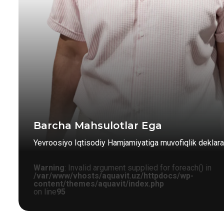
Barcha Mahsulotlar Ega
Yevroosiyo Iqtisodiy Hamjamiyatiga muvofiqlik deklarat
Warning
: Invalid argument supplied for foreach() in
/var/www/vhosts/aquavit.uz/httpdocs/wp-
content/themes/aquavit/index.php
on line
95