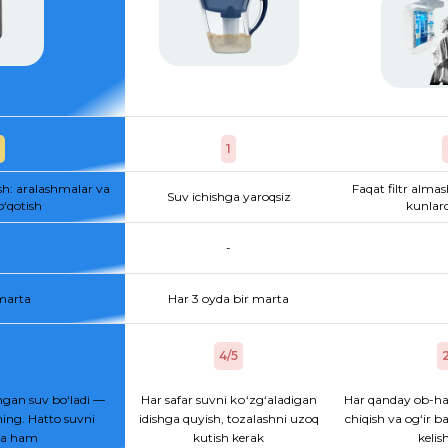
1
sh: aralashmalar va
Faqat filtr almas
Suv ichishga yaroqsiz
o‘qotish
kunlard
-
 marta
Har 3 oyda bir marta
4/5
2
gan suv bo‘ladi —
Har safar suvni kо‘zg‘aladigan
Har qanday ob-ha
ing. Hatto suvni
idishga quyish, tozalashni uzoq
chiqish va og‘ir b
hsa ham
kutish kerak
kelis