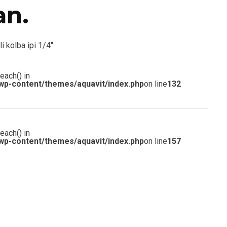
an.
li kolba ipi 1/4″
each() in
wp-content/themes/aquavit/index.php
on line
132
each() in
wp-content/themes/aquavit/index.php
on line
157