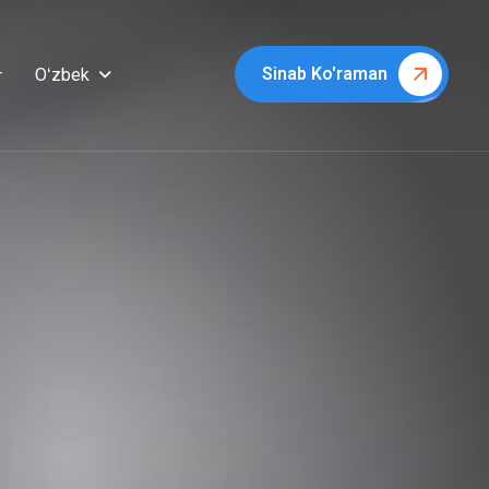
Sinab Ko'raman
Oʻzbek
r