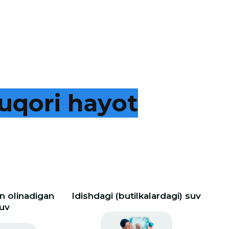
u
q
o
r
i
h
a
y
o
t
 olinadigan
Idishdagi (butilkalardagi) suv
uv