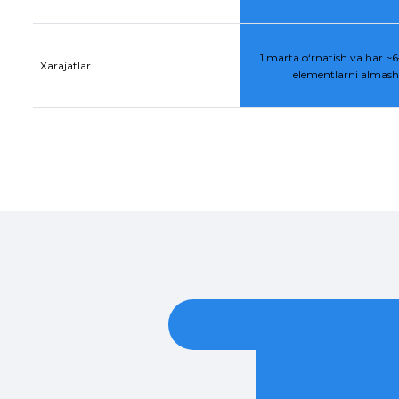
1 marta o‘rnatish va har ~6–
Xarajatlar
elementlarni almasht