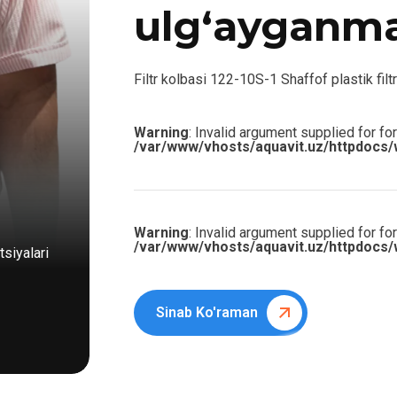
ulg‘ayganm
Filtr kolbasi 122-10S-1 Shaffof plastik filtr
Warning
: Invalid argument supplied for for
/var/www/vhosts/aquavit.uz/httpdocs/
Warning
: Invalid argument supplied for for
/var/www/vhosts/aquavit.uz/httpdocs/
siyalari
Sinab Ko'raman