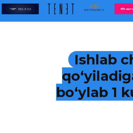
Ishlab c
qo‘yiladig
bo‘ylab 1 