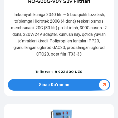
RO-600G-V07 Suv Filtrlari
Imkoniyati kuniga 3040 litr. – 5 bosqichli tozalash,
to’plamga Hidrotek 200G (4 dona) teskari osmos
membranasi, 20G (80 litr) po’lat idish, 300G nasos -2
dona, 220V/24V adapter, kumush nay, qo’lda yuvish
jo’mraklari kiradi. Polipropilen lentalari PP20,
granullangan uglerod GAC20, presslangan uglerod
CTO20, post filtri T33-33
To'liq narh:
9 922 500 UZS
Sinab Ko'raman