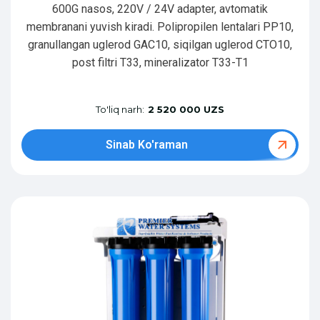
600G nasos, 220V / 24V adapter, avtomatik
membranani yuvish kiradi. Polipropilen lentalari PP10,
granullangan uglerod GAC10, siqilgan uglerod CTO10,
post filtri T33, mineralizator T33-T1
To'liq narh:
2 520 000 UZS
Sinab Ko'raman