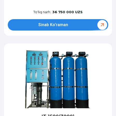
To'liq narh:
36 750 000 UZS
Sinab Ko'raman