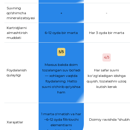
Suvning
qo‘shimcha
+
-
mineralizatsiyasi
Kartridjlarni
almashtirish
6–12 oyda bir marta
Har 3 oyda bir marta
muddati
5/5
4/5
Maxsus bakda doim
Foydalanish
tozalangan suv bo‘ladi
Har safar suvni
qulayligi
— xohlagan vaqtda
kо‘zg‘aladigan idishga
foydalaning. Hatto
quyish, tozalashni uzoq
suvni o‘chirib qo‘yishsa
kutish kerak
ham
1 marta o‘rnatish va har
~6–12 oyda filtrlovchi
Doimiy ravishda “shubhal
Xarajatlar
elementlarni