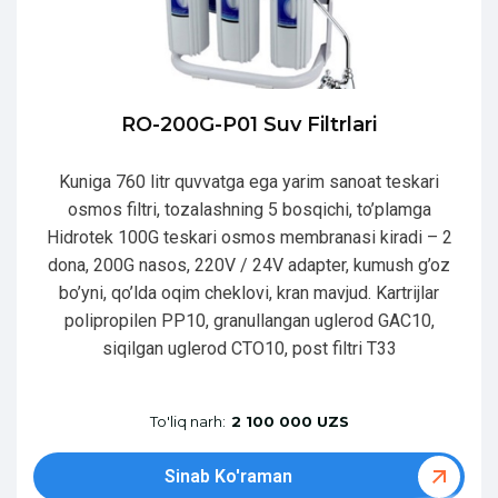
RO-200G-P01 Suv Filtrlari
Kuniga 760 litr quvvatga ega yarim sanoat teskari
osmos filtri, tozalashning 5 bosqichi, to’plamga
Hidrotek 100G teskari osmos membranasi kiradi – 2
dona, 200G nasos, 220V / 24V adapter, kumush g’oz
bo’yni, qo’lda oqim cheklovi, kran mavjud. Kartrijlar
polipropilen PP10, granullangan uglerod GAC10,
siqilgan uglerod CTO10, post filtri T33
To'liq narh:
2 100 000 UZS
Sinab Ko'raman