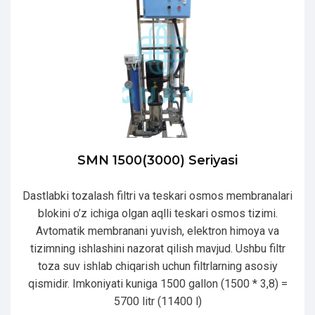
SMN 1500(3000) Seriyasi
Dastlabki tozalash filtri va teskari osmos membranalari
blokini o’z ichiga olgan aqlli teskari osmos tizimi.
Avtomatik membranani yuvish, elektron himoya va
tizimning ishlashini nazorat qilish mavjud. Ushbu filtr
toza suv ishlab chiqarish uchun filtrlarning asosiy
qismidir. Imkoniyati kuniga 1500 gallon (1500 * 3,8) =
5700 litr (11400 l)