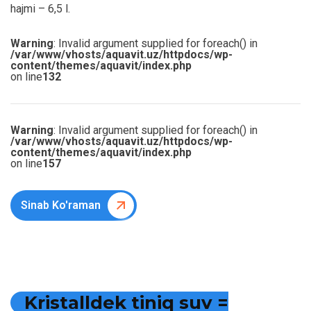
hajmi – 6,5 l.
Warning
: Invalid argument supplied for foreach() in
/var/www/vhosts/aquavit.uz/httpdocs/wp-
content/themes/aquavit/index.php
on line
132
Warning
: Invalid argument supplied for foreach() in
/var/www/vhosts/aquavit.uz/httpdocs/wp-
content/themes/aquavit/index.php
on line
157
Sinab Ko'raman
K
r
i
s
t
a
l
l
d
e
k
t
i
n
i
q
s
u
v
=