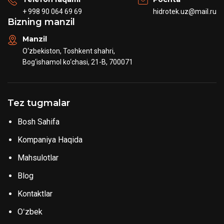
+ 998 90 064 69 69
hidrotek.uz@mail.ru
Bizning manzil
Manzil
O‘zbekiston, Toshkent shahri,
Bog‘ishamol ko‘chasi, 21-B, 700071
Tez tugmalar
Bosh Sahifa
Kompaniya Haqida
Mahsulotlar
Blog
Kontaktlar
Oʻzbek