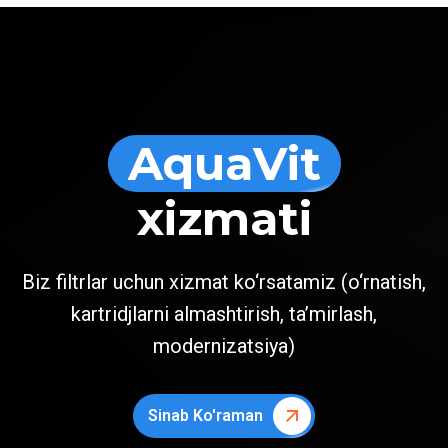
AquaVit
xizmati
Biz filtrlar uchun xizmat ko‘rsatamiz (o‘rnatish,
kartridjlarni almashtirish, ta’mirlash,
modernizatsiya)
Sinab Ko'raman