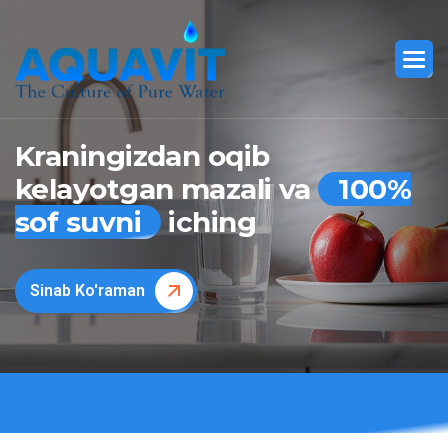
Kraningizdan oqib
kelayotgan mazali va
100%
sof suvni
iching
Sinab Ko'raman