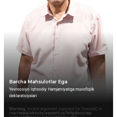
Barcha Mahsulotlar Ega
Yevroosiyo Iqtisodiy Hamjamiyatiga muvofiqlik
deklaratsiyalari
Warning
: Invalid argument supplied for foreach() in
/var/www/vhosts/aquavit.uz/httpdocs/wp-