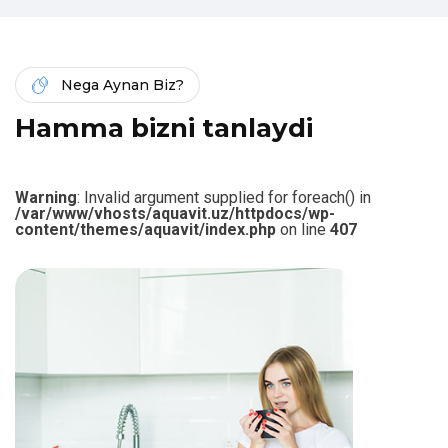
Nega Aynan Biz?
H
a
m
m
a
b
i
z
n
i
t
a
n
l
a
y
d
i
Warning
: Invalid argument supplied for foreach() in
/var/www/vhosts/aquavit.uz/httpdocs/wp-
content/themes/aquavit/index.php
on line
407