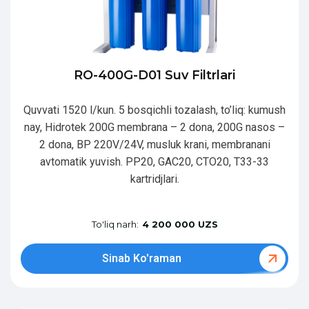
RO-400G-D01 Suv Filtrlari
Quvvati 1520 l/kun. 5 bosqichli tozalash, to’liq: kumush
nay, Hidrotek 200G membrana – 2 dona, 200G nasos –
2 dona, BP 220V/24V, musluk krani, membranani
avtomatik yuvish. PP20, GAC20, CTO20, T33-33
kartridjlari.
To'liq narh:
4 200 000 UZS
Sinab Ko'raman