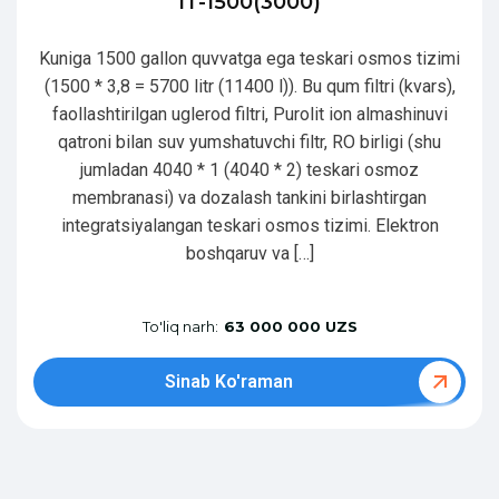
IT-1500(3000)
Kuniga 1500 gallon quvvatga ega teskari osmos tizimi
(1500 * 3,8 = 5700 litr (11400 l)). Bu qum filtri (kvars),
faollashtirilgan uglerod filtri, Purolit ion almashinuvi
qatroni bilan suv yumshatuvchi filtr, RO birligi (shu
jumladan 4040 * 1 (4040 * 2) teskari osmoz
membranasi) va dozalash tankini birlashtirgan
integratsiyalangan teskari osmos tizimi. Elektron
boshqaruv va […]
To'liq narh:
63 000 000 UZS
Sinab Ko'raman