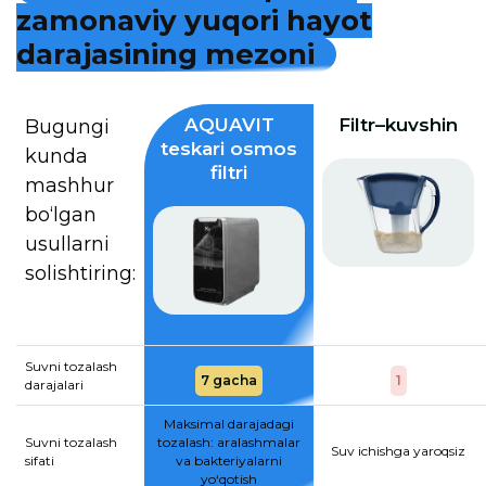
z
a
m
o
n
a
v
i
y
y
u
q
o
r
i
h
a
y
o
t
d
a
r
a
j
a
s
i
n
i
n
g
m
e
z
o
n
i
AQUAVIT
Filtr–kuvshin
Bugungi
teskari osmos
kunda
filtri
mashhur
bo‘lgan
usullarni
solishtiring:
Suvni tozalash
7 gacha
1
darajalari
Maksimal darajadagi
Suvni tozalash
tozalash: aralashmalar
Suv ichishga yaroqsiz
sifati
va bakteriyalarni
yo‘qotish