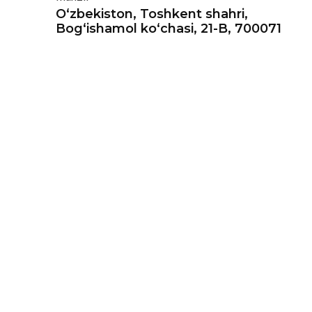
O‘zbekiston, Toshkent shahri,
Bog‘ishamol ko‘chasi, 21-B, 700071