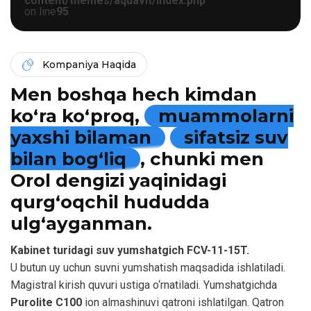
content/themes/aquavit/index.php
on line
95
Kompaniya Haqida
Men boshqa hech kimdan
ko‘ra ko‘proq,
muammolarni
yaxshi bilaman
sifatsiz suv
bilan bog‘liq
, chunki men
Orol dengizi yaqinidagi
qurg‘oqchil hududda
ulg‘ayganman.
Kabinet turidagi suv yumshatgich FCV-11-15T.
U butun uy uchun suvni yumshatish maqsadida ishlatiladi.
Magistral kirish quvuri ustiga o‘rnatiladi. Yumshatgichda
Purolite C100
ion almashinuvi qatroni ishlatilgan. Qatron