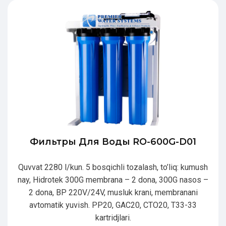
Фильтры Для Воды RO-600G-D01
Quvvat 2280 l/kun. 5 bosqichli tozalash, to’liq: kumush
nay, Hidrotek 300G membrana – 2 dona, 300G nasos –
2 dona, BP 220V/24V, musluk krani, membranani
avtomatik yuvish. PP20, GAC20, CTO20, T33-33
kartridjlari.