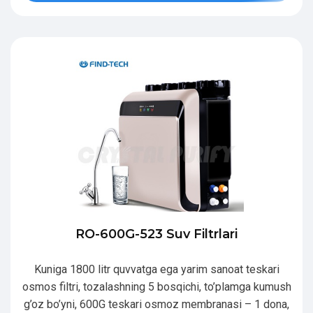
RO-600G-523 Suv Filtrlari
Kuniga 1800 litr quvvatga ega yarim sanoat teskari
osmos filtri, tozalashning 5 bosqichi, to’plamga kumush
g’oz bo’yni, 600G teskari osmoz membranasi – 1 dona,