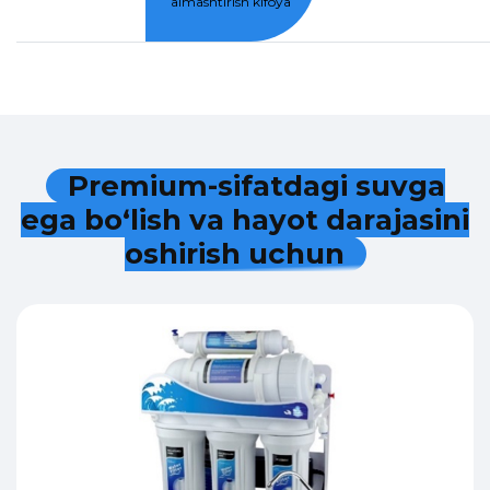
almashtirish kifoya
P
r
e
m
i
u
m
-
s
i
f
a
t
d
a
g
i
s
u
v
g
a
e
g
a
b
o
‘
l
i
s
h
v
a
h
a
y
o
t
d
a
r
a
j
a
s
i
n
i
o
s
h
i
r
i
s
h
u
c
h
u
n