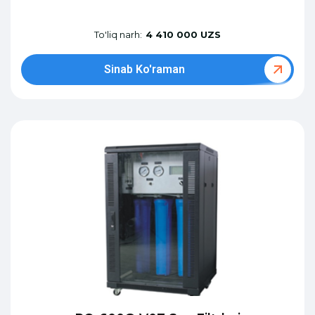
To'liq narh:
4 410 000 UZS
Sinab Ko'raman