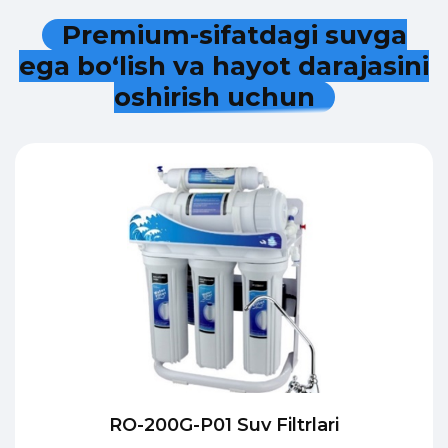
P
r
e
m
i
u
m
-
s
i
f
a
t
d
a
g
i
s
u
v
g
a
e
g
a
b
o
‘
l
i
s
h
v
a
h
a
y
o
t
d
a
r
a
j
a
s
i
n
i
o
s
h
i
r
i
s
h
u
c
h
u
n
RO-200G-P01 Suv Filtrlari