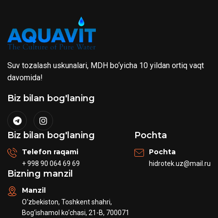
Suv tozalash uskunalari, MDH bo‘yicha 10 yildan ortiq vaqt
davomida!
Biz bilan bog'laning
Biz bilan bog'laning
Pochta
Telefon raqami
Pochta
+ 998 90 064 69 69
hidrotek.uz@mail.ru
Bizning manzil
Manzil
O‘zbekiston, Toshkent shahri,
Bog‘ishamol ko‘chasi, 21-B, 700071