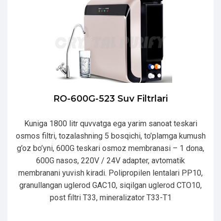
RO-600G-523 Suv Filtrlari
Kuniga 1800 litr quvvatga ega yarim sanoat teskari
osmos filtri, tozalashning 5 bosqichi, to’plamga kumush
g’oz bo’yni, 600G teskari osmoz membranasi – 1 dona,
600G nasos, 220V / 24V adapter, avtomatik
membranani yuvish kiradi. Polipropilen lentalari PP10,
granullangan uglerod GAC10, siqilgan uglerod CTO10,
post filtri T33, mineralizator T33-T1