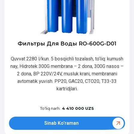
Фильтры Для Воды RO-600G-D01
Quvvat 2280 l/kun. 5 bosqichli tozalash, to’liq: kumush
nay, Hidrotek 300G membrana – 2 dona, 300G nasos –
2 dona, BP 220V/24V, musluk krani, membranani
avtomatik yuvish. PP20, GAC20, CTO20, T33-33
kartridjlari.
To'liq narh:
4 410 000 UZS
Sinab Ko'raman