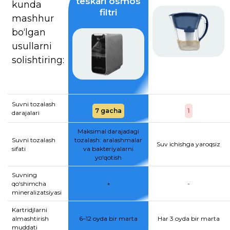
teskari osmos
kunda
filtri
mashhur
bo‘lgan
usullarni
solishtiring:
Suvni tozalash
7 gacha
1
darajalari
Maksimal darajadagi
Suvni tozalash
tozalash: aralashmalar
Suv ichishga yaroqsiz
sifati
va bakteriyalarni
yo‘qotish
Suvning
qo‘shimcha
+
-
mineralizatsiyasi
Kartridjlarni
almashtirish
6–12 oyda bir marta
Har 3 oyda bir marta
muddati