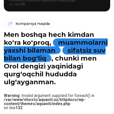
content/themes/aquavit/index.php
on line
95
Kompaniya Haqida
Men boshqa hech kimdan
ko‘ra ko‘proq,
muammolarni
yaxshi bilaman
sifatsiz suv
bilan bog‘liq
, chunki men
Orol dengizi yaqinidagi
qurg‘oqchil hududda
ulg‘ayganman.
Warning
: Invalid argument supplied for foreach() in
/var/www/vhosts/aquavit.uz/httpdocs/wp-
content/themes/aquavit/index.php
on line
132