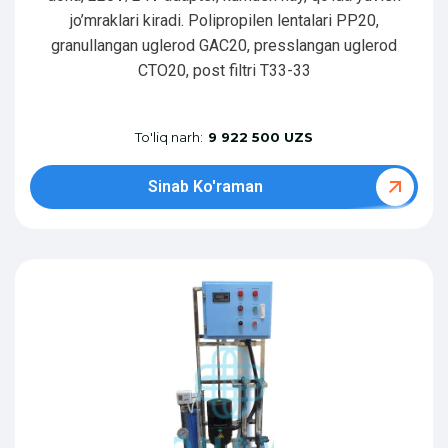
jo’mraklari kiradi. Polipropilen lentalari PP20,
granullangan uglerod GAC20, presslangan uglerod
CTO20, post filtri T33-33
To'liq narh:
9 922 500 UZS
Sinab Ko'raman