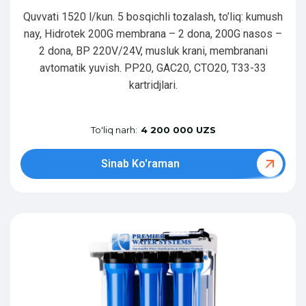
Quvvati 1520 l/kun. 5 bosqichli tozalash, to’liq: kumush
nay, Hidrotek 200G membrana – 2 dona, 200G nasos –
2 dona, BP 220V/24V, musluk krani, membranani
avtomatik yuvish. PP20, GAC20, CTO20, T33-33
kartridjlari.
To'liq narh:
4 200 000 UZS
Sinab Ko'raman