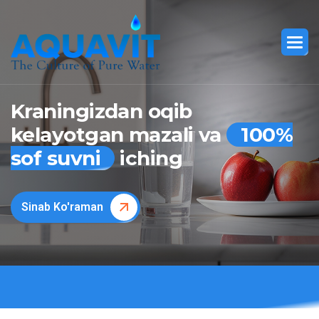
Kraningizdan oqib
kelayotgan mazali va
100%
sof suvni
iching
Sinab Ko'raman