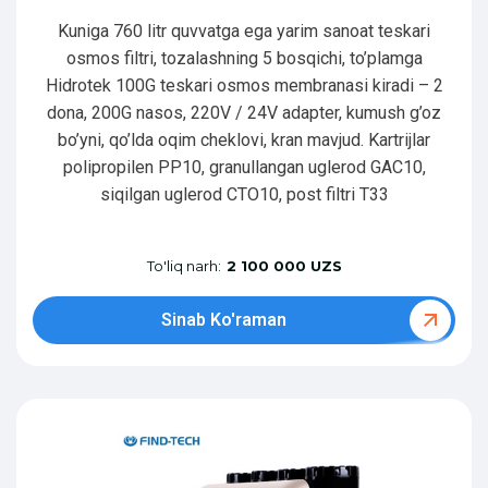
Kuniga 760 litr quvvatga ega yarim sanoat teskari
osmos filtri, tozalashning 5 bosqichi, to’plamga
Hidrotek 100G teskari osmos membranasi kiradi – 2
dona, 200G nasos, 220V / 24V adapter, kumush g’oz
bo’yni, qo’lda oqim cheklovi, kran mavjud. Kartrijlar
polipropilen PP10, granullangan uglerod GAC10,
siqilgan uglerod CTO10, post filtri T33
To'liq narh:
2 100 000 UZS
Sinab Ko'raman