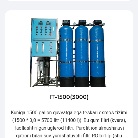
IT-1500(3000)
Kuniga 1500 gallon quvvatga ega teskari osmos tizimi
(1500 * 3,8 = 5700 litr (11400 l)). Bu qum filtri (kvars),
faollashtirilgan uglerod filtri, Purolit ion almashinuvi
qatroni bilan suv yumshatuvchi filtr, RO birligi (shu