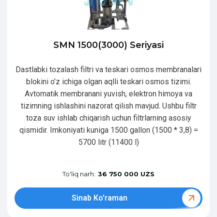
SMN 1500(3000) Seriyasi
Dastlabki tozalash filtri va teskari osmos membranalari
blokini o’z ichiga olgan aqlli teskari osmos tizimi.
Avtomatik membranani yuvish, elektron himoya va
tizimning ishlashini nazorat qilish mavjud. Ushbu filtr
toza suv ishlab chiqarish uchun filtrlarning asosiy
qismidir. Imkoniyati kuniga 1500 gallon (1500 * 3,8) =
5700 litr (11400 l)
To'liq narh:
36 750 000 UZS
Sinab Ko'raman