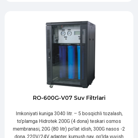
RO-600G-V07 Suv Filtrlari
Imkoniyati kuniga 3040 litr. – 5 bosqichli tozalash,
to’plamga Hidrotek 200G (4 dona) teskari osmos
membranasi, 20G (80 litr) po’lat idish, 300G nasos -2
dona, 220V/24V adapter, kumush nay, qo’lda yuvish