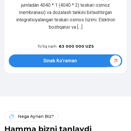
jumladan 4040 * 1 (4040 * 2) teskari osmoz
membranasi) va dozalash tankini birlashtirgan
integratsiyalangan teskari osmos tizimi. Elektron
boshqaruv va […]
To'liq narh:
63 000 000 UZS
Sinab Ko'raman
Nega Aynan Biz?
H
a
m
m
a
b
i
z
n
i
t
a
n
l
a
y
d
i