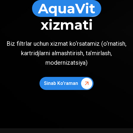
AquaVit
xizmati
Biz filtrlar uchun xizmat ko‘rsatamiz (o‘rnatish,
kartridjlarni almashtirish, ta’mirlash,
modernizatsiya)
Sinab Ko'raman