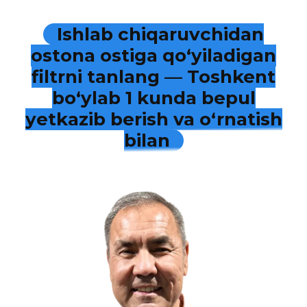
Ishlab chiqaruvchidan
ostona ostiga qo‘yiladigan
filtrni tanlang — Toshkent
bo‘ylab 1 kunda bepul
yetkazib berish va o‘rnatish
bilan