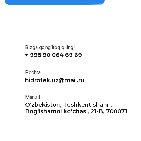
Bizga qo‘ng‘iroq qiling!
+ 998 90 064 69 69
Pochta
hidrotek.uz@mail.ru
Manzil
O‘zbekiston, Toshkent shahri,
Bog‘ishamol ko‘chasi, 21-B, 700071