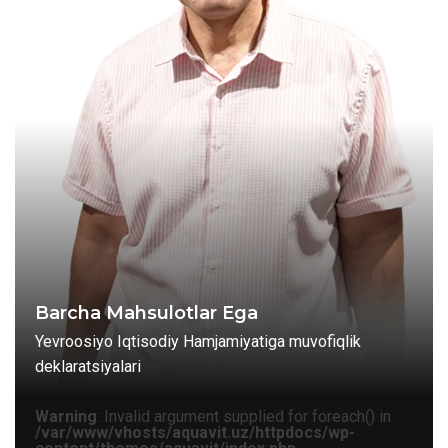
Barcha Mahsulotlar Ega
Yevroosiyo Iqtisodiy Hamjamiyatiga muvofiqlik
deklaratsiyalari
Warning
: Invalid argument supplied for foreach() in
/var/www/vhosts/aquavit.uz/httpdocs/wp-