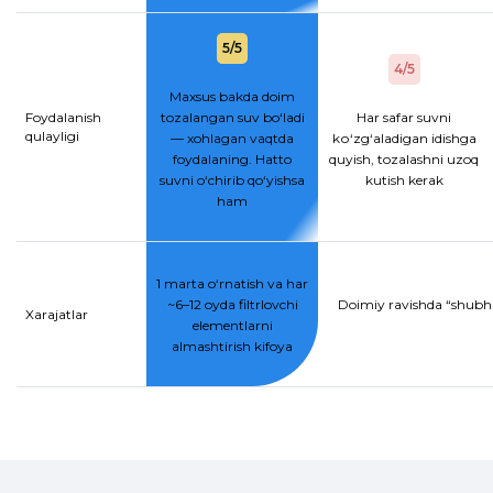
5/5
4/5
Maxsus bakda doim
Foydalanish
tozalangan suv bo‘ladi
Har safar suvni
qulayligi
— xohlagan vaqtda
kо‘zg‘aladigan idishga
foydalaning. Hatto
quyish, tozalashni uzoq
suvni o‘chirib qo‘yishsa
kutish kerak
ham
1 marta o‘rnatish va har
~6–12 oyda filtrlovchi
Doimiy ravishda “shubhal
Xarajatlar
elementlarni
almashtirish kifoya