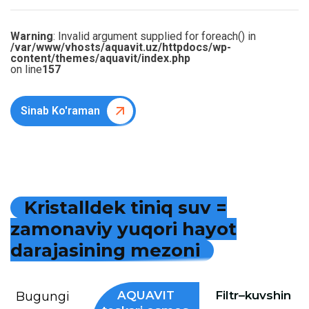
Warning
: Invalid argument supplied for foreach() in
/var/www/vhosts/aquavit.uz/httpdocs/wp-
content/themes/aquavit/index.php
on line
157
Sinab Ko'raman
K
r
i
s
t
a
l
l
d
e
k
t
i
n
i
q
s
u
v
=
z
a
m
o
n
a
v
i
y
y
u
q
o
r
i
h
a
y
o
t
d
a
r
a
j
a
s
i
n
i
n
g
m
e
z
o
n
i
AQUAVIT
Filtr–kuvshin
Bugungi