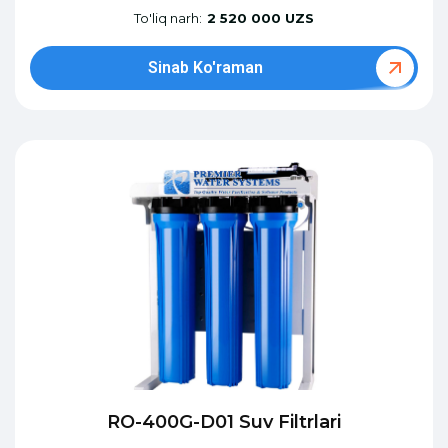
To'liq narh:
2 520 000 UZS
Sinab Ko'raman
RO-400G-D01 Suv Filtrlari