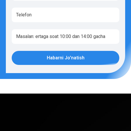
Habarni Jo'natish