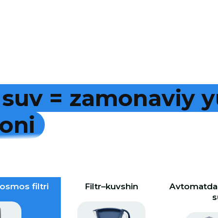
s
u
v
=
z
a
m
o
n
a
v
i
y
y
o
n
i
osmos filtri
Filtr–kuvshin
Avtomatdan
s