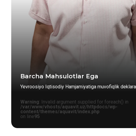
Barcha Mahsulotlar Ega
Yevroosiyo Iqtisodiy Hamjamiyatiga muvofiqlik deklarat
Warning
: Invalid argument supplied for foreach() in
/var/www/vhosts/aquavit.uz/httpdocs/wp-
content/themes/aquavit/index.php
on line
95