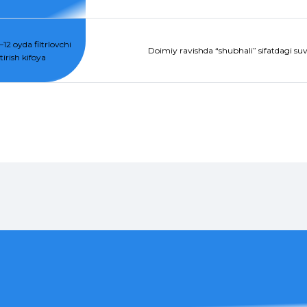
12 oyda filtrlovchi
Doimiy ravishda “shubhali” sifatdagi suvg
irish kifoya