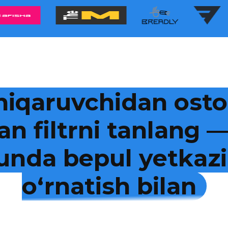
hiqaruvchidan osto
an filtrni tanlang
kunda bepul yetkazi
o‘rnatish bilan