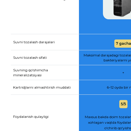
Suvni tozalash darajalari
7 gacha
Maksimal darajadagi tozala
Suvni tozalash sifati
bakteriyalarni y
Suvning qo‘shimcha
+
mineralizatsiyasi
Kartridjlarni almashtirish muddati
6–12 oyda bir
5/5
Foydalanish qulayligi
Maxsus bakda doim tozalan
xohlagan vaqtda foydalan
o‘chirib qo‘yis