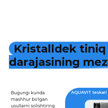
K
r
i
s
t
a
l
l
d
e
k
t
i
n
i
q
d
a
r
a
j
a
s
i
n
i
n
g
m
e
z
AQUAVIT teskari 
Bugungi kunda
mashhur bo‘lgan
usullarni solishtiring: