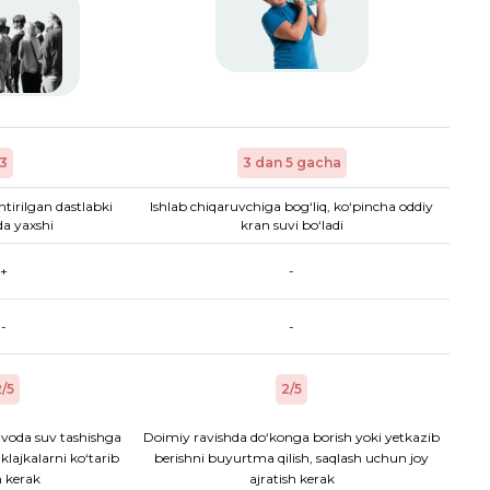
3
3 dan 5 gacha
htirilgan dastlabki
Ishlab chiqaruvchiga bog‘liq, ko‘pincha oddiy
a yaxshi
kran suvi bo‘ladi
+
-
-
-
/5
2/5
voda suv tashishga
Doimiy ravishda do‘konga borish yoki yetkazib
aklajkalarni ko‘tarib
berishni buyurtma qilish, saqlash uchun joy
h kerak
ajratish kerak