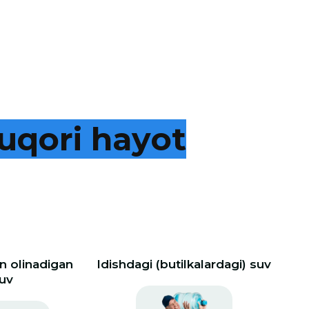
u
q
o
r
i
h
a
y
o
t
 olinadigan
Idishdagi (butilkalardagi) suv
uv