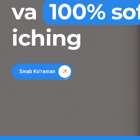
va
100% so
iching
Sinab Ko'raman