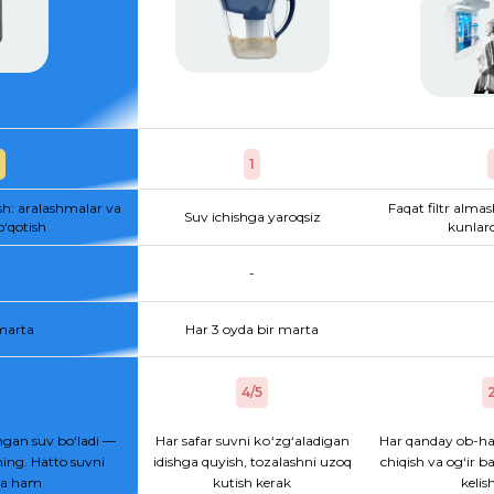
1
sh: aralashmalar va
Faqat filtr almas
Suv ichishga yaroqsiz
o‘qotish
kunlard
-
 marta
Har 3 oyda bir marta
4/5
2
gan suv bo‘ladi —
Har safar suvni kо‘zg‘aladigan
Har qanday ob-ha
ing. Hatto suvni
idishga quyish, tozalashni uzoq
chiqish va og‘ir b
hsa ham
kutish kerak
kelis