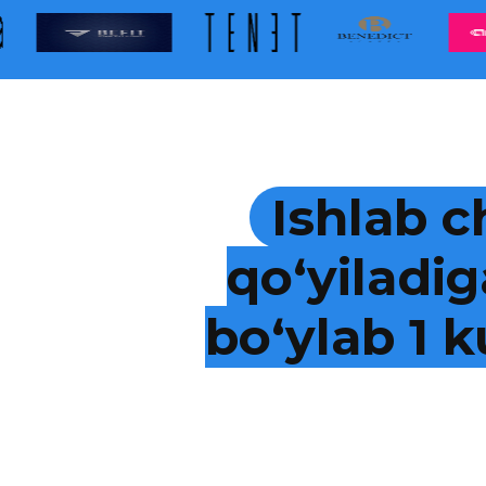
Ishlab c
qo‘yiladig
bo‘ylab 1 