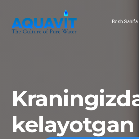
Bosh Sahifa
Kraningizd
kelayotgan