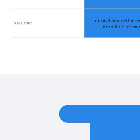
1 marta o‘rnatish va har ~6–
Xarajatlar
elementlarni almasht