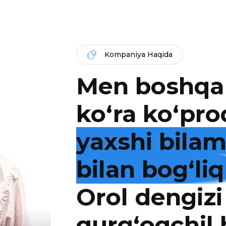
Kompaniya Haqida
Men boshqa
ko‘ra ko‘pro
yaxshi bila
bilan bog‘liq
Orol dengizi
qurg‘oqchil