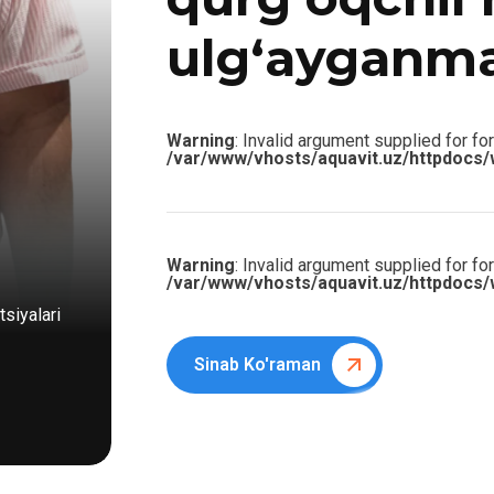
ulg‘ayganm
Warning
: Invalid argument supplied for for
/var/www/vhosts/aquavit.uz/httpdocs/
Warning
: Invalid argument supplied for for
/var/www/vhosts/aquavit.uz/httpdocs/
siyalari
Sinab Ko'raman