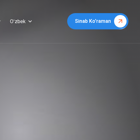
Sinab Ko'raman
Oʻzbek
r