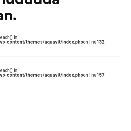
an.
each() in
wp-content/themes/aquavit/index.php
on line
132
each() in
wp-content/themes/aquavit/index.php
on line
157