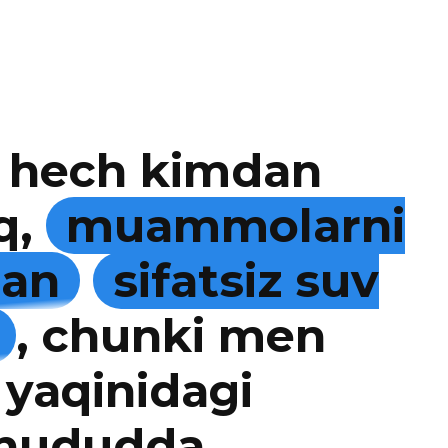
 hech kimdan
q,
muammolarni
man
sifatsiz suv
, chunki men
 yaqinidagi
 hududda