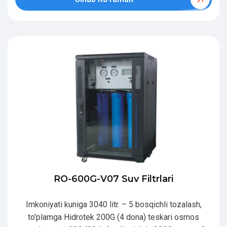
RO-600G-V07 Suv Filtrlari
Imkoniyati kuniga 3040 litr. – 5 bosqichli tozalash,
to’plamga Hidrotek 200G (4 dona) teskari osmos