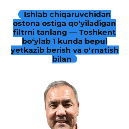
Ishlab chiqaruvchidan
ostona ostiga qo‘yiladigan
filtrni tanlang — Toshkent
bo‘ylab 1 kunda bepul
yetkazib berish va o‘rnatish
bilan