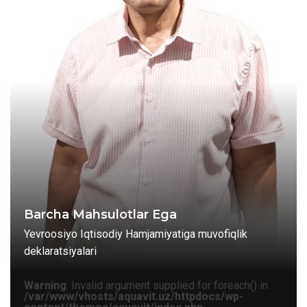
Barcha Mahsulotlar Ega
Yevroosiyo Iqtisodiy Hamjamiyatiga muvofiqlik
deklaratsiyalari
Warning
: Invalid argument supplied for foreach() in
/var/www/vhosts/aquavit.uz/httpdocs/wp-