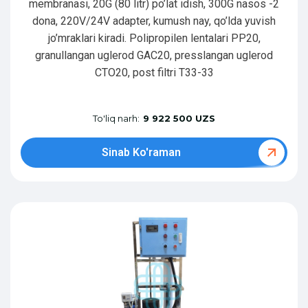
membranasi, 20G (80 litr) po’lat idish, 300G nasos -2
dona, 220V/24V adapter, kumush nay, qo’lda yuvish
jo’mraklari kiradi. Polipropilen lentalari PP20,
granullangan uglerod GAC20, presslangan uglerod
CTO20, post filtri T33-33
To'liq narh:
9 922 500 UZS
Sinab Ko'raman