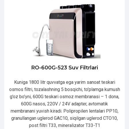
RO-600G-523 Suv Filtrlari
Kuniga 1800 litr quvvatga ega yarim sanoat teskari
osmos filtri, tozalashning 5 bosqichi, to’plamga kumush
g’oz bo’yni, 600G teskari osmoz membranasi – 1 dona,
600G nasos, 220V / 24V adapter, avtomatik
membranani yuvish kiradi. Polipropilen lentalari PP10,
granullangan uglerod GAC10, siqilgan uglerod CTO10,
post filtri T33, mineralizator T33-T1