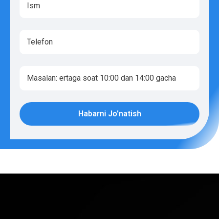
Habarni Jo'natish