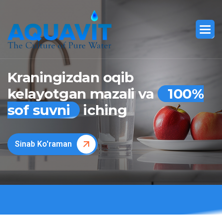
Kraningizdan oqib
kelayotgan mazali va
100%
sof suvni
iching
Sinab Ko'raman