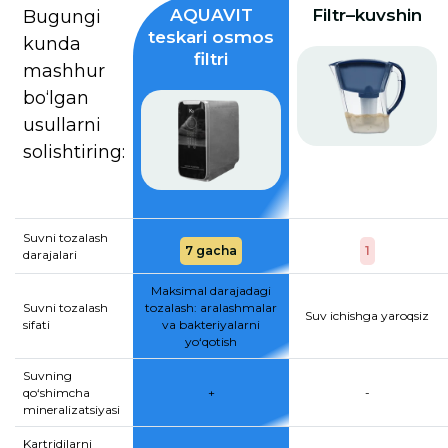
AQUAVIT
Filtr–kuvshin
Bugungi
teskari osmos
kunda
filtri
mashhur
bo‘lgan
usullarni
solishtiring:
Suvni tozalash
7 gacha
1
darajalari
Maksimal darajadagi
Suvni tozalash
tozalash: aralashmalar
Suv ichishga yaroqsiz
sifati
va bakteriyalarni
yo‘qotish
Suvning
qo‘shimcha
+
-
mineralizatsiyasi
Kartridjlarni