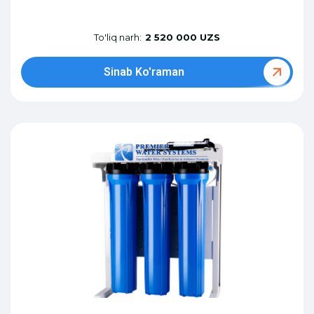
To'liq narh:
2 520 000 UZS
Sinab Ko'raman