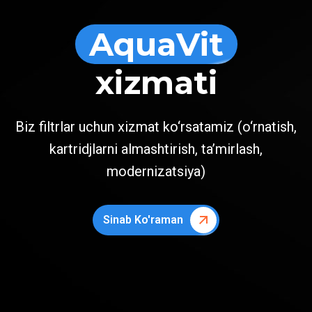
AquaVit
xizmati
Biz filtrlar uchun xizmat ko‘rsatamiz (o‘rnatish,
kartridjlarni almashtirish, ta’mirlash,
modernizatsiya)
Sinab Ko'raman