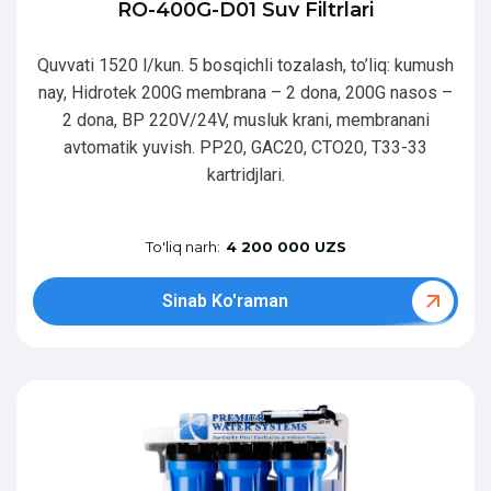
RO-400G-D01 Suv Filtrlari
Quvvati 1520 l/kun. 5 bosqichli tozalash, to’liq: kumush
nay, Hidrotek 200G membrana – 2 dona, 200G nasos –
2 dona, BP 220V/24V, musluk krani, membranani
avtomatik yuvish. PP20, GAC20, CTO20, T33-33
kartridjlari.
To'liq narh:
4 200 000 UZS
Sinab Ko'raman