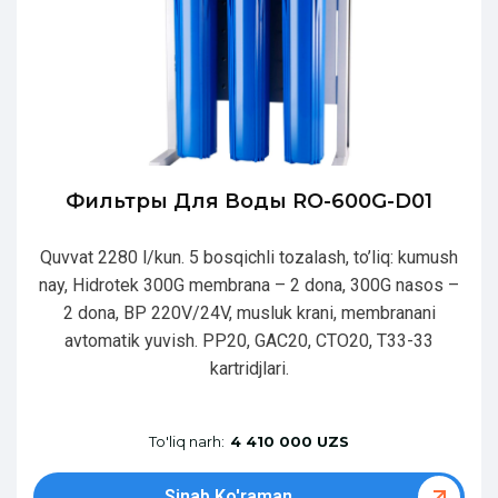
Фильтры Для Воды RO-600G-D01
Quvvat 2280 l/kun. 5 bosqichli tozalash, to’liq: kumush
nay, Hidrotek 300G membrana – 2 dona, 300G nasos –
2 dona, BP 220V/24V, musluk krani, membranani
avtomatik yuvish. PP20, GAC20, CTO20, T33-33
kartridjlari.
To'liq narh:
4 410 000 UZS
Sinab Ko'raman