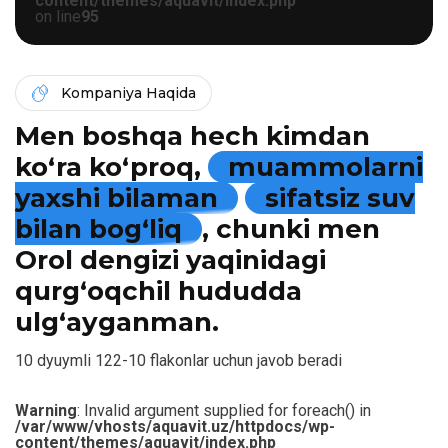
content/themes/aquavit/index.php
on line
95
Kompaniya Haqida
Men boshqa hech kimdan
ko‘ra ko‘proq,
muammolarni
yaxshi bilaman
sifatsiz suv
bilan bog‘liq
, chunki men
Orol dengizi yaqinidagi
qurg‘oqchil hududda
ulg‘ayganman.
10 dyuymli 122-10 flakonlar uchun javob beradi
Warning
: Invalid argument supplied for foreach() in
/var/www/vhosts/aquavit.uz/httpdocs/wp-
content/themes/aquavit/index.php