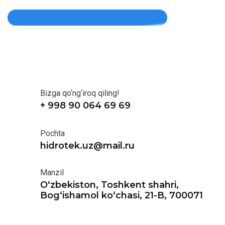
Bizga qo‘ng‘iroq qiling!
+ 998 90 064 69 69
Pochta
hidrotek.uz@mail.ru
Manzil
O‘zbekiston, Toshkent shahri,
Bog‘ishamol ko‘chasi, 21-B, 700071