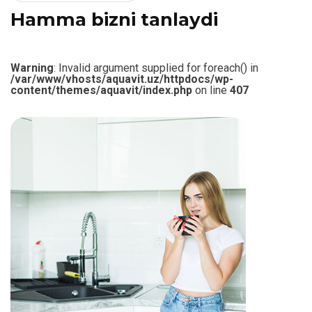
H
a
m
m
a
b
i
z
n
i
t
a
n
l
a
y
d
i
Warning
: Invalid argument supplied for foreach() in
/var/www/vhosts/aquavit.uz/httpdocs/wp-
content/themes/aquavit/index.php
on line
407