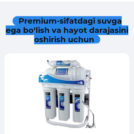
P
r
e
m
i
u
m
-
s
i
f
a
t
d
a
g
i
s
u
v
g
a
e
g
a
b
o
‘
l
i
s
h
v
a
h
a
y
o
t
d
a
r
a
j
a
s
i
n
i
o
s
h
i
r
i
s
h
u
c
h
u
n