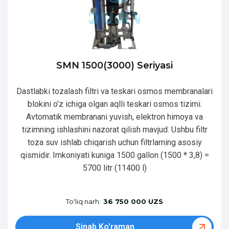
SMN 1500(3000) Seriyasi
Dastlabki tozalash filtri va teskari osmos membranalari
blokini o’z ichiga olgan aqlli teskari osmos tizimi.
Avtomatik membranani yuvish, elektron himoya va
tizimning ishlashini nazorat qilish mavjud. Ushbu filtr
toza suv ishlab chiqarish uchun filtrlarning asosiy
qismidir. Imkoniyati kuniga 1500 gallon (1500 * 3,8) =
5700 litr (11400 l)
To'liq narh:
36 750 000 UZS
Sinab Ko'raman