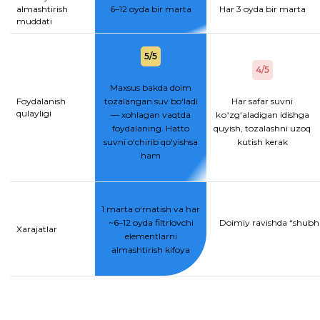
almashtirish
6–12 oyda bir marta
Har 3 oyda bir marta
muddati
5/5
4/5
Maxsus bakda doim
Foydalanish
tozalangan suv bo‘ladi
Har safar suvni
qulayligi
— xohlagan vaqtda
kо‘zg‘aladigan idishga
foydalaning. Hatto
quyish, tozalashni uzoq
suvni o‘chirib qo‘yishsa
kutish kerak
ham
1 marta o‘rnatish va har
~6–12 oyda filtrlovchi
Doimiy ravishda “shubhal
Xarajatlar
elementlarni
almashtirish kifoya