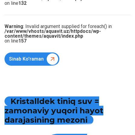
on line
132
Warning
: Invalid argument supplied for foreach() in
/var/www/vhosts/aquavit.uz/httpdocs/wp-
content/themes/aquavit/index.php
on line
157
Sinab Ko'raman
K
r
i
s
t
a
l
l
d
e
k
t
i
n
i
q
s
u
v
=
z
a
m
o
n
a
v
i
y
y
u
q
o
r
i
h
a
y
o
t
d
a
r
a
j
a
s
i
n
i
n
g
m
e
z
o
n
i