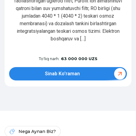
faollashtirilgan uglerod filtri, Purolit ion almashinuvi
qatroni bilan suv yumshatuvchi filtr, RO birligi (shu
jumladan 4040 * 1 (4040 * 2) teskari osmoz
membranasi) va dozalash tankini birlashtirgan
integratsiyalangan teskari osmos tizimi. Elektron
boshqaruv va […]
To'liq narh:
63 000 000 UZS
Sinab Ko'raman
Nega Aynan Biz?