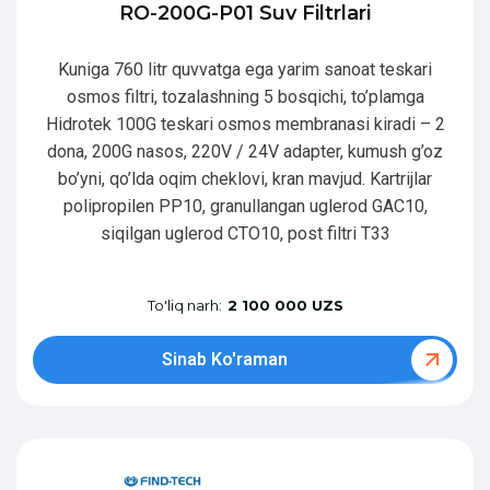
RO-200G-P01 Suv Filtrlari
Kuniga 760 litr quvvatga ega yarim sanoat teskari
osmos filtri, tozalashning 5 bosqichi, to’plamga
Hidrotek 100G teskari osmos membranasi kiradi – 2
dona, 200G nasos, 220V / 24V adapter, kumush g’oz
bo’yni, qo’lda oqim cheklovi, kran mavjud. Kartrijlar
polipropilen PP10, granullangan uglerod GAC10,
siqilgan uglerod CTO10, post filtri T33
To'liq narh:
2 100 000 UZS
Sinab Ko'raman