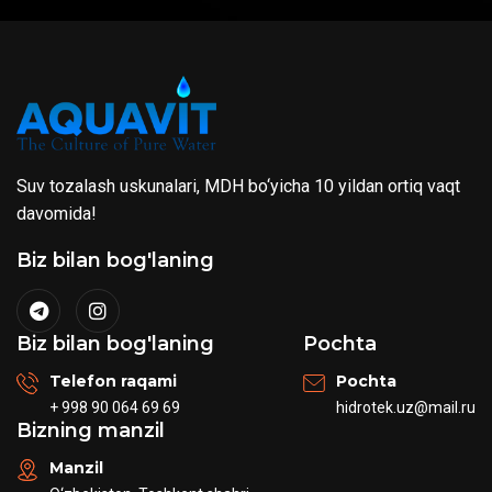
Suv tozalash uskunalari, MDH bo‘yicha 10 yildan ortiq vaqt
davomida!
Biz bilan bog'laning
Biz bilan bog'laning
Pochta
Telefon raqami
Pochta
+ 998 90 064 69 69
hidrotek.uz@mail.ru
Bizning manzil
Manzil