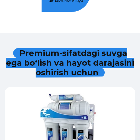
almashtirish kifoya
P
r
e
m
i
u
m
-
s
i
f
a
t
d
a
g
i
s
u
v
g
a
e
g
a
b
o
‘
l
i
s
h
v
a
h
a
y
o
t
d
a
r
a
j
a
s
i
n
i
o
s
h
i
r
i
s
h
u
c
h
u
n