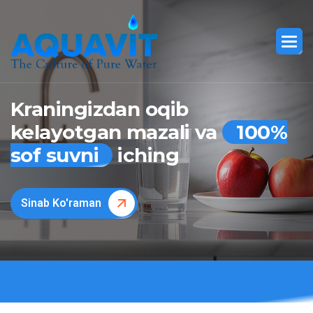
Kraningizdan oqib
kelayotgan mazali va
100%
sof suvni
iching
Sinab Ko'raman