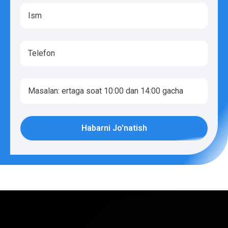
Habarni Jo'natish