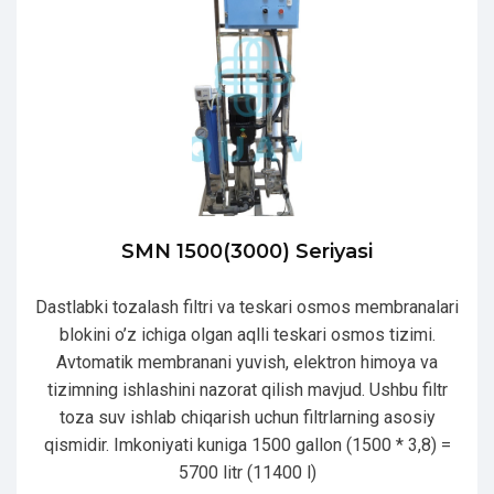
SMN 1500(3000) Seriyasi
Dastlabki tozalash filtri va teskari osmos membranalari
blokini o’z ichiga olgan aqlli teskari osmos tizimi.
Avtomatik membranani yuvish, elektron himoya va
tizimning ishlashini nazorat qilish mavjud. Ushbu filtr
toza suv ishlab chiqarish uchun filtrlarning asosiy
qismidir. Imkoniyati kuniga 1500 gallon (1500 * 3,8) =
5700 litr (11400 l)