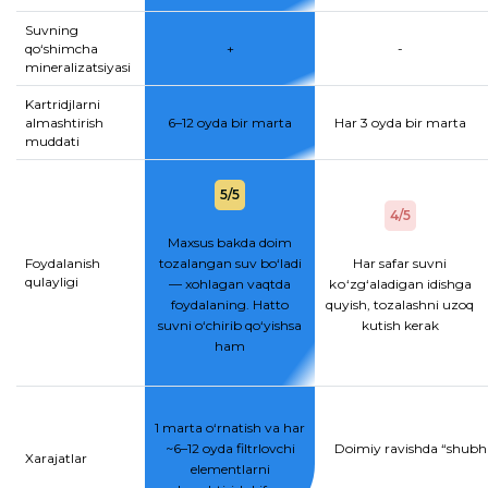
Suvning
qo‘shimcha
+
-
mineralizatsiyasi
Kartridjlarni
almashtirish
6–12 oyda bir marta
Har 3 oyda bir marta
muddati
5/5
4/5
Maxsus bakda doim
Foydalanish
tozalangan suv bo‘ladi
Har safar suvni
qulayligi
— xohlagan vaqtda
kо‘zg‘aladigan idishga
foydalaning. Hatto
quyish, tozalashni uzoq
suvni o‘chirib qo‘yishsa
kutish kerak
ham
1 marta o‘rnatish va har
~6–12 oyda filtrlovchi
Doimiy ravishda “shubhal
Xarajatlar
elementlarni