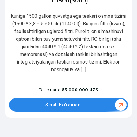
IT-1500(3000)
Kuniga 1500 gallon quvvatga ega teskari osmos tizimi
(1500 * 3,8 = 5700 litr (11400 l)). Bu qum filtri (kvars),
faollashtirilgan uglerod filtri, Purolit ion almashinuvi
qatroni bilan suv yumshatuvchi filtr, RO birligi (shu
jumladan 4040 * 1 (4040 * 2) teskari osmoz
membranasi) va dozalash tankini birlashtirgan
integratsiyalangan teskari osmos tizimi. Elektron
boshqaruv va […]
To'liq narh:
63 000 000 UZS
Sinab Ko'raman