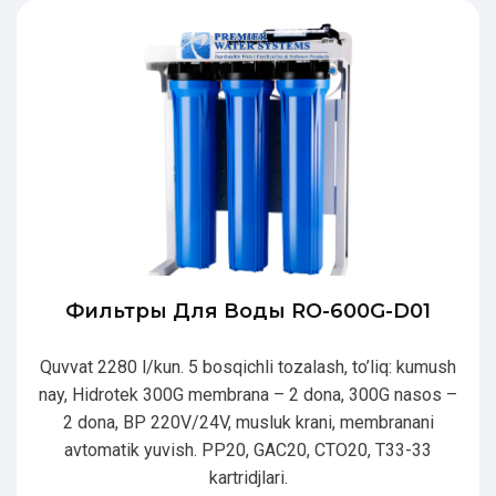
Фильтры Для Воды RO-600G-D01
Quvvat 2280 l/kun. 5 bosqichli tozalash, to’liq: kumush
nay, Hidrotek 300G membrana – 2 dona, 300G nasos –
2 dona, BP 220V/24V, musluk krani, membranani
avtomatik yuvish. PP20, GAC20, CTO20, T33-33
kartridjlari.