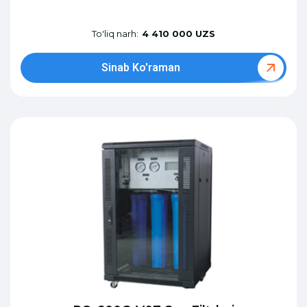
To'liq narh:
4 410 000 UZS
Sinab Ko'raman