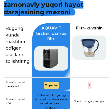
z
a
m
o
n
a
v
i
y
y
u
q
o
r
i
h
a
y
o
t
d
a
r
a
j
a
s
i
n
i
n
g
m
e
z
o
n
i
AQUAVIT
Filtr–kuvshin
Bugungi
teskari osmos
kunda
filtri
mashhur
bo‘lgan
usullarni
solishtiring:
Suvni tozalash
7 gacha
1
darajalari
Maksimal darajadagi
Suvni tozalash
tozalash: aralashmalar
Suv ichishga yaroqsiz
sifati
va bakteriyalarni
yo‘qotish