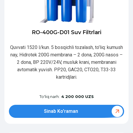
RO-400G-D01 Suv Filtrlari
Quvvati 1520 l/kun. 5 bosqichli tozalash, to’liq: kumush
nay, Hidrotek 200G membrana – 2 dona, 200G nasos –
2 dona, BP 220V/24V, musluk krani, membranani
avtomatik yuvish. PP20, GAC20, CTO20, T33-33
kartridjlari.
To'liq narh:
4 200 000 UZS
Sinab Ko'raman