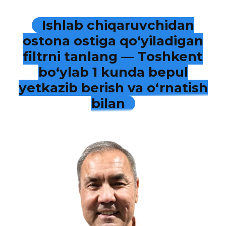
Ishlab chiqaruvchidan
ostona ostiga qo‘yiladigan
filtrni tanlang — Toshkent
bo‘ylab 1 kunda bepul
yetkazib berish va o‘rnatish
bilan