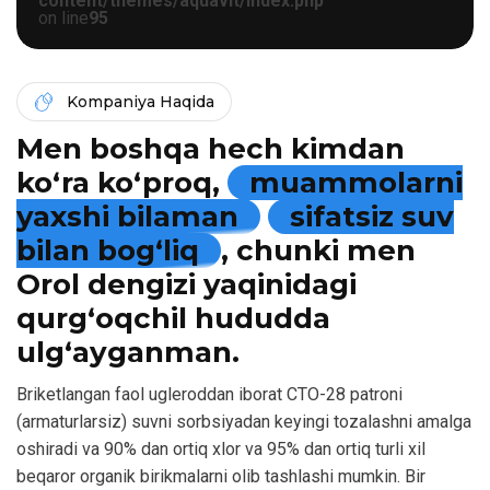
content/themes/aquavit/index.php
on line
95
Kompaniya Haqida
Men boshqa hech kimdan
ko‘ra ko‘proq,
muammolarni
yaxshi bilaman
sifatsiz suv
bilan bog‘liq
, chunki men
Orol dengizi yaqinidagi
qurg‘oqchil hududda
ulg‘ayganman.
Briketlangan faol ugleroddan iborat CTO-28 patroni
(armaturlarsiz) suvni sorbsiyadan keyingi tozalashni amalga
oshiradi va 90% dan ortiq xlor va 95% dan ortiq turli xil
beqaror organik birikmalarni olib tashlashi mumkin. Bir