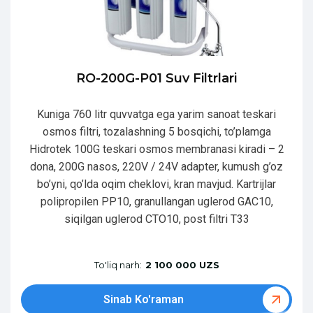
RO-200G-P01 Suv Filtrlari
Kuniga 760 litr quvvatga ega yarim sanoat teskari
osmos filtri, tozalashning 5 bosqichi, to’plamga
Hidrotek 100G teskari osmos membranasi kiradi – 2
dona, 200G nasos, 220V / 24V adapter, kumush g’oz
bo’yni, qo’lda oqim cheklovi, kran mavjud. Kartrijlar
polipropilen PP10, granullangan uglerod GAC10,
siqilgan uglerod CTO10, post filtri T33
To'liq narh:
2 100 000 UZS
Sinab Ko'raman