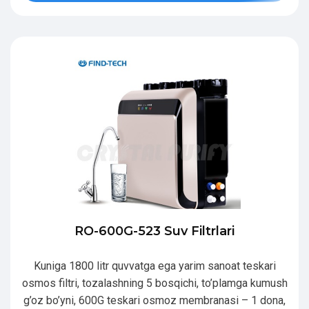
RO-600G-523 Suv Filtrlari
Kuniga 1800 litr quvvatga ega yarim sanoat teskari
osmos filtri, tozalashning 5 bosqichi, to’plamga kumush
g’oz bo’yni, 600G teskari osmoz membranasi – 1 dona,