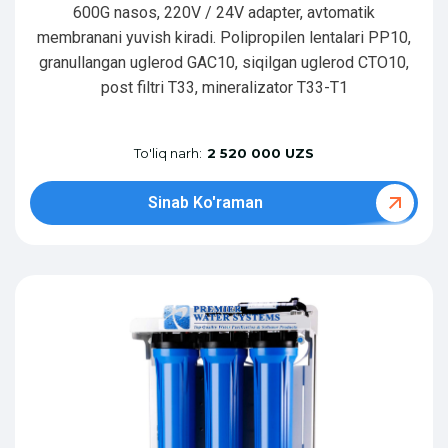
600G nasos, 220V / 24V adapter, avtomatik
membranani yuvish kiradi. Polipropilen lentalari PP10,
granullangan uglerod GAC10, siqilgan uglerod CTO10,
post filtri T33, mineralizator T33-T1
To'liq narh:
2 520 000 UZS
Sinab Ko'raman