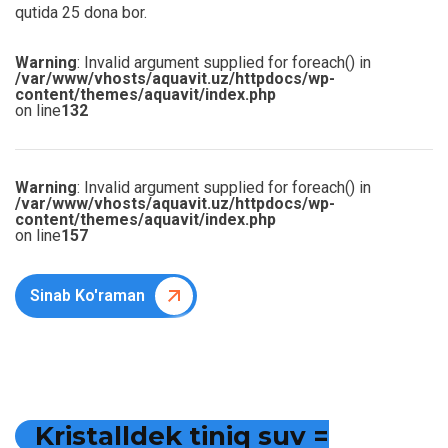
qutida 25 dona bor.
Warning
: Invalid argument supplied for foreach() in
/var/www/vhosts/aquavit.uz/httpdocs/wp-
content/themes/aquavit/index.php
on line
132
Warning
: Invalid argument supplied for foreach() in
/var/www/vhosts/aquavit.uz/httpdocs/wp-
content/themes/aquavit/index.php
on line
157
Sinab Ko'raman
K
r
i
s
t
a
l
l
d
e
k
t
i
n
i
q
s
u
v
=