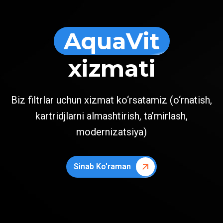
AquaVit
xizmati
Biz filtrlar uchun xizmat ko‘rsatamiz (o‘rnatish,
kartridjlarni almashtirish, ta’mirlash,
modernizatsiya)
Sinab Ko'raman