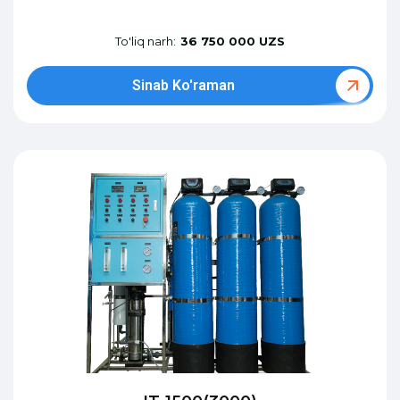
To'liq narh:
36 750 000 UZS
Sinab Ko'raman