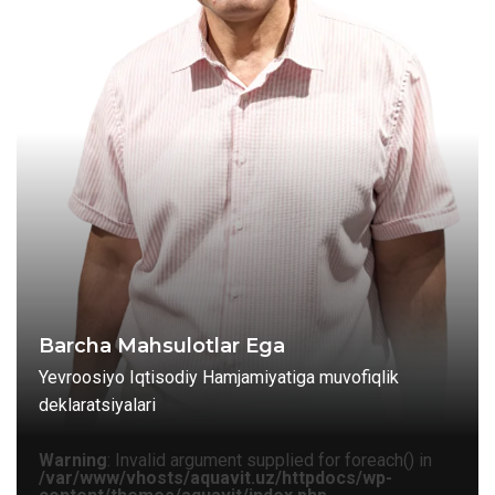
Barcha Mahsulotlar Ega
Yevroosiyo Iqtisodiy Hamjamiyatiga muvofiqlik
deklaratsiyalari
Warning
: Invalid argument supplied for foreach() in
/var/www/vhosts/aquavit.uz/httpdocs/wp-