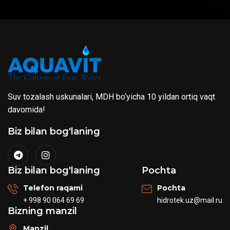
Suv tozalash uskunalari, MDH bo‘yicha 10 yildan ortiq vaqt
davomida!
Biz bilan bog'laning
Biz bilan bog'laning
Pochta
Telefon raqami
Pochta
+ 998 90 064 69 69
hidrotek.uz@mail.ru
Bizning manzil
Manzil