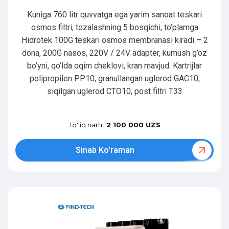
Kuniga 760 litr quvvatga ega yarim sanoat teskari
osmos filtri, tozalashning 5 bosqichi, to’plamga
Hidrotek 100G teskari osmos membranasi kiradi – 2
dona, 200G nasos, 220V / 24V adapter, kumush g’oz
bo’yni, qo’lda oqim cheklovi, kran mavjud. Kartrijlar
polipropilen PP10, granullangan uglerod GAC10,
siqilgan uglerod CTO10, post filtri T33
To'liq narh:
2 100 000 UZS
Sinab Ko'raman