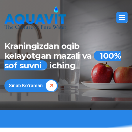
Kraningizdan oqib
kelayotgan mazali va
100%
sof suvni
iching
Sinab Ko'raman