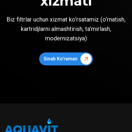
xizmati
Biz filtrlar uchun xizmat ko‘rsatamiz (o‘rnatish,
kartridjlarni almashtirish, ta’mirlash,
modernizatsiya)
Sinab Ko'raman