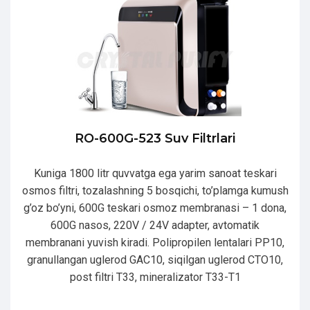
RO-600G-523 Suv Filtrlari
Kuniga 1800 litr quvvatga ega yarim sanoat teskari
osmos filtri, tozalashning 5 bosqichi, to’plamga kumush
g’oz bo’yni, 600G teskari osmoz membranasi – 1 dona,
600G nasos, 220V / 24V adapter, avtomatik
membranani yuvish kiradi. Polipropilen lentalari PP10,
granullangan uglerod GAC10, siqilgan uglerod CTO10,
post filtri T33, mineralizator T33-T1