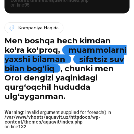
content/themes/aquavit/index.php
on line
95
Kompaniya Haqida
Men boshqa hech kimdan
ko‘ra ko‘proq,
muammolarni
yaxshi bilaman
sifatsiz suv
bilan bog‘liq
, chunki men
Orol dengizi yaqinidagi
qurg‘oqchil hududda
ulg‘ayganman.
Warning
: Invalid argument supplied for foreach() in
/var/www/vhosts/aquavit.uz/httpdocs/wp-
content/themes/aquavit/index.php
on line
132