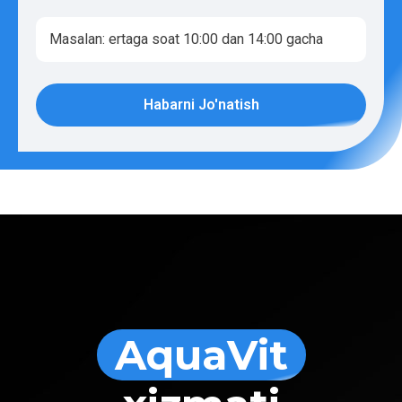
Habarni Jo'natish
AquaVit