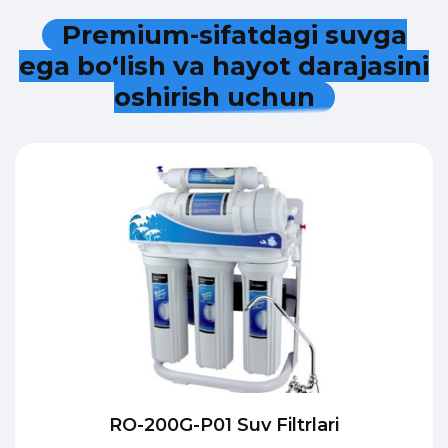
P
r
e
m
i
u
m
-
s
i
f
a
t
d
a
g
i
s
u
v
g
a
e
g
a
b
o
‘
l
i
s
h
v
a
h
a
y
o
t
d
a
r
a
j
a
s
i
n
i
o
s
h
i
r
i
s
h
u
c
h
u
n
RO-200G-P01 Suv Filtrlari