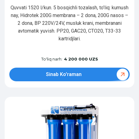
Quvvati 1520 l/kun. 5 bosqichli tozalash, to’liq: kumush
nay, Hidrotek 200G membrana – 2 dona, 200G nasos –
2 dona, BP 220V/24V, musluk krani, membranani
avtomatik yuvish. PP20, GAC20, CTO20, T33-33
kartridjlari.
To'liq narh:
4 200 000 UZS
Sinab Ko'raman