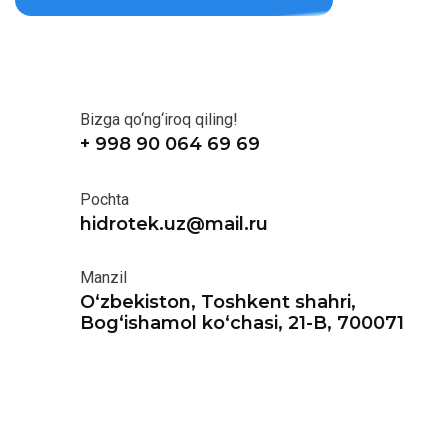
Bizga qo‘ng‘iroq qiling!
+ 998 90 064 69 69
Pochta
hidrotek.uz@mail.ru
Manzil
O‘zbekiston, Toshkent shahri,
Bog‘ishamol ko‘chasi, 21-B, 700071