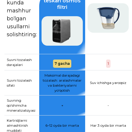
teskari osmos
kunda
filtri
mashhur
bo‘lgan
usullarni
solishtiring:
Suvni tozalash
7 gacha
1
darajalari
Maksimal darajadagi
Suvni tozalash
tozalash: aralashmalar
Suv ichishga yaroqsiz
sifati
va bakteriyalarni
yo‘qotish
Suvning
qo‘shimcha
+
-
mineralizatsiyasi
Kartridjlarni
almashtirish
6–12 oyda bir marta
Har 3 oyda bir marta
muddati