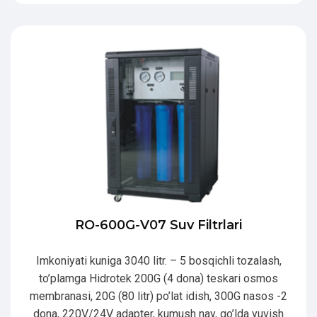
RO-600G-V07 Suv Filtrlari
Imkoniyati kuniga 3040 litr. – 5 bosqichli tozalash,
to’plamga Hidrotek 200G (4 dona) teskari osmos
membranasi, 20G (80 litr) po’lat idish, 300G nasos -2
dona, 220V/24V adapter, kumush nay, qo’lda yuvish