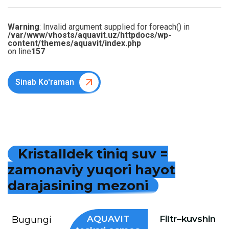
Warning
: Invalid argument supplied for foreach() in
/var/www/vhosts/aquavit.uz/httpdocs/wp-
content/themes/aquavit/index.php
on line
157
Sinab Ko'raman
K
r
i
s
t
a
l
l
d
e
k
t
i
n
i
q
s
u
v
=
z
a
m
o
n
a
v
i
y
y
u
q
o
r
i
h
a
y
o
t
d
a
r
a
j
a
s
i
n
i
n
g
m
e
z
o
n
i
AQUAVIT
Filtr–kuvshin
Bugungi