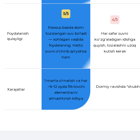
5/5
4/5
Maxsus bakda doim
Foydalanish
tozalangan suv bo‘ladi
Har safar suvni
qulayligi
— xohlagan vaqtda
kо‘zg‘aladigan idishga
foydalaning. Hatto
quyish, tozalashni uzoq
suvni o‘chirib qo‘yishsa
kutish kerak
ham
1 marta o‘rnatish va har
~6–12 oyda filtrlovchi
Doimiy ravishda “shubhal
Xarajatlar
elementlarni
almashtirish kifoya