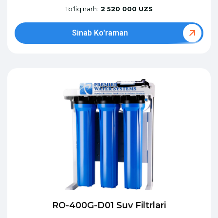
To'liq narh:
2 520 000 UZS
Sinab Ko'raman
RO-400G-D01 Suv Filtrlari