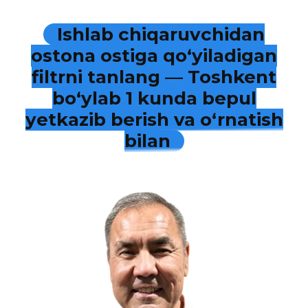
Ishlab chiqaruvchidan
ostona ostiga qo‘yiladigan
filtrni tanlang — Toshkent
bo‘ylab 1 kunda bepul
yetkazib berish va o‘rnatish
bilan