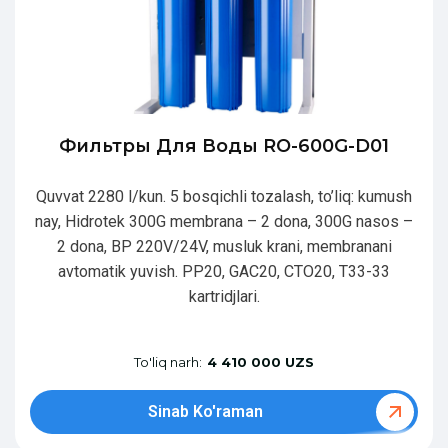
Фильтры Для Воды RO-600G-D01
Quvvat 2280 l/kun. 5 bosqichli tozalash, to’liq: kumush
nay, Hidrotek 300G membrana – 2 dona, 300G nasos –
2 dona, BP 220V/24V, musluk krani, membranani
avtomatik yuvish. PP20, GAC20, CTO20, T33-33
kartridjlari.
To'liq narh:
4 410 000 UZS
Sinab Ko'raman