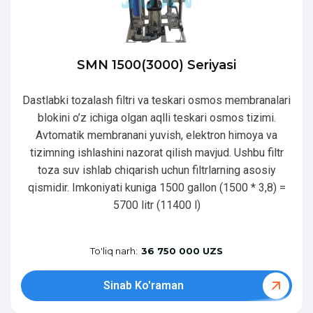
SMN 1500(3000) Seriyasi
Dastlabki tozalash filtri va teskari osmos membranalari
blokini o’z ichiga olgan aqlli teskari osmos tizimi.
Avtomatik membranani yuvish, elektron himoya va
tizimning ishlashini nazorat qilish mavjud. Ushbu filtr
toza suv ishlab chiqarish uchun filtrlarning asosiy
qismidir. Imkoniyati kuniga 1500 gallon (1500 * 3,8) =
5700 litr (11400 l)
To'liq narh:
36 750 000 UZS
Sinab Ko'raman