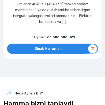
jumladan 4040 * 1 (4040 * 2) teskari osmoz
membranasi) va dozalash tankini birlashtirgan
integratsiyalangan teskari osmos tizimi. Elektron
boshqaruv va […]
To'liq narh:
63 000 000 UZS
Sinab Ko'raman
Nega Aynan Biz?
H
a
m
m
a
b
i
z
n
i
t
a
n
l
a
y
d
i