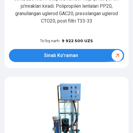
jo’mraklari kiradi. Polipropilen lentalari PP20,
granullangan uglerod GAC20, presslangan uglerod
CTO20, post filtri T33-33
To'liq narh:
9 922 500 UZS
Sinab Ko'raman