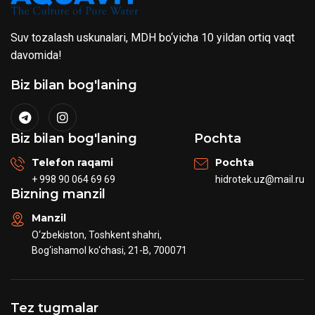
Suv tozalash uskunalari, MDH bo‘yicha 10 yildan ortiq vaqt
davomida!
Biz bilan bog'laning
Biz bilan bog'laning
Pochta
Telefon raqami
Pochta
+ 998 90 064 69 69
hidrotek.uz@mail.ru
Bizning manzil
Manzil
O‘zbekiston, Toshkent shahri,
Bog‘ishamol ko‘chasi, 21-B, 700071
Tez tugmalar