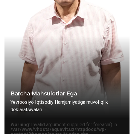
Barcha Mahsulotlar Ega
Yevroosiyo Iqtisodiy Hamjamiyatiga muvofiqlik
deklaratsiyalari
Warning
: Invalid argument supplied for foreach() in
/var/www/vhosts/aquavit.uz/httpdocs/wp-