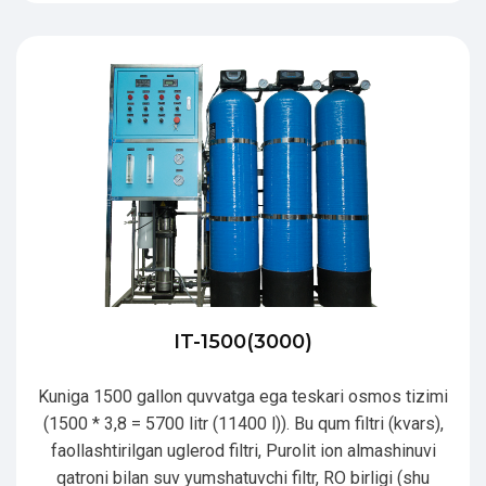
IT-1500(3000)
Kuniga 1500 gallon quvvatga ega teskari osmos tizimi
(1500 * 3,8 = 5700 litr (11400 l)). Bu qum filtri (kvars),
faollashtirilgan uglerod filtri, Purolit ion almashinuvi
qatroni bilan suv yumshatuvchi filtr, RO birligi (shu