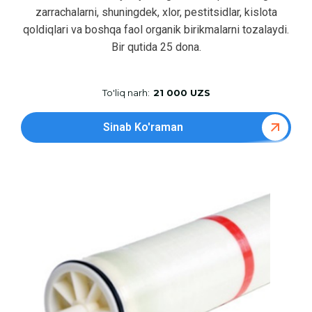
zarrachalarni, shuningdek, xlor, pestitsidlar, kislota
qoldiqlari va boshqa faol organik birikmalarni tozalaydi.
Bir qutida 25 dona.
To'liq narh:
21 000 UZS
Sinab Ko'raman