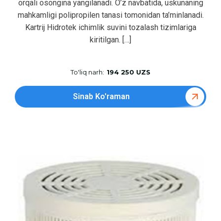
orqali osongina yangilanadi. O’z navbatida, uskunaning
mahkamligi polipropilen tanasi tomonidan ta’minlanadi.
Kartrij Hidrotek ichimlik suvini tozalash tizimlariga
kiritilgan. […]
To'liq narh:
194 250 UZS
Sinab Ko'raman