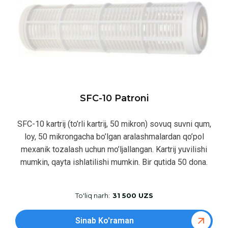
SFC-10 Patroni
SFC-10 kartrij (to’rli kartrij, 50 mikron) sovuq suvni qum,
loy, 50 mikrongacha bo’lgan aralashmalardan qo’pol
mexanik tozalash uchun mo’ljallangan. Kartrij yuvilishi
mumkin, qayta ishlatilishi mumkin. Bir qutida 50 dona.
To'liq narh:
31 500 UZS
Sinab Ko'raman