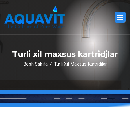
T
u
r
l
i
x
i
l
m
a
x
s
u
s
k
a
r
t
r
i
d
j
l
a
r
Bosh Sahifa
Turli Xil Maxsus Kartridjlar