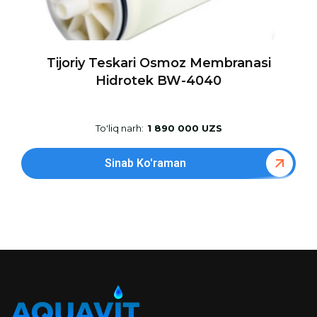
Tijoriy Teskari Osmoz Membranasi
Hidrotek BW-4040
To'liq narh:
1 890 000 UZS
Sinab Ko'raman