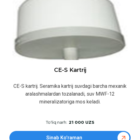
CE-S Kartrij
CE-S kartrij. Seramika kartrij suvdagi barcha mexanik
aralashmalardan tozalanadi, suv MWF-12
mineralizatoriga mos keladi.
To'liq narh:
21 000 UZS
Sinab Ko'raman