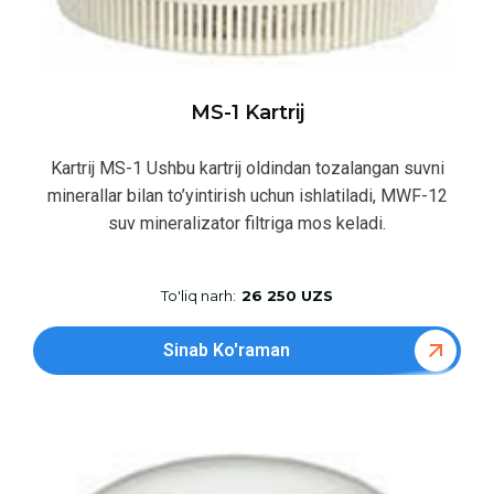
MS-1 Kartrij
Kartrij MS-1 Ushbu kartrij oldindan tozalangan suvni
minerallar bilan to’yintirish uchun ishlatiladi, MWF-12
suv mineralizator filtriga mos keladi.
To'liq narh:
26 250 UZS
Sinab Ko'raman