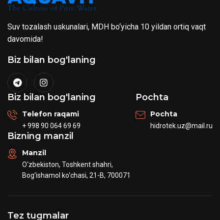
Suv tozalash uskunalari, MDH bo‘yicha 10 yildan ortiq vaqt
davomida!
Biz bilan bog'laning
Biz bilan bog'laning
Pochta
Telefon raqami
Pochta
+ 998 90 064 69 69
hidrotek.uz@mail.ru
Bizning manzil
Manzil
O‘zbekiston, Toshkent shahri,
Bog‘ishamol ko‘chasi, 21-B, 700071
Tez tugmalar