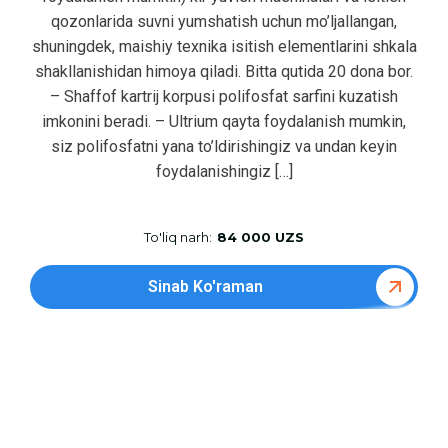
qozonlarida suvni yumshatish uchun mo’ljallangan,
shuningdek, maishiy texnika isitish elementlarini shkala
shakllanishidan himoya qiladi. Bitta qutida 20 dona bor.
– Shaffof kartrij korpusi polifosfat sarfini kuzatish
imkonini beradi. – Ultrium qayta foydalanish mumkin,
siz polifosfatni yana to’ldirishingiz va undan keyin
foydalanishingiz […]
To'liq narh:
84 000 UZS
Sinab Ko'raman