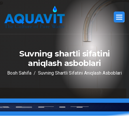
S
u
v
n
i
n
g
s
h
a
r
t
l
i
s
i
f
a
t
i
n
i
a
n
i
q
l
a
s
h
a
s
b
o
b
l
a
r
i
Bosh Sahifa
Suvning Shartli Sifatini Aniqlash Asboblari