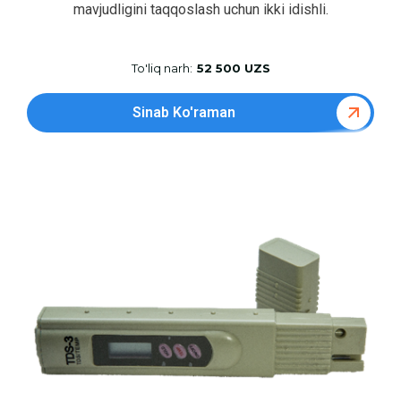
mavjudligini taqqoslash uchun ikki idishli.
To'liq narh:
52 500 UZS
Sinab Ko'raman