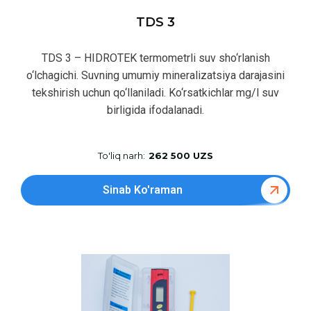
TDS 3
TDS 3 – HIDROTEK termometrli suv sho‘rlanish
o‘lchagichi. Suvning umumiy mineralizatsiya darajasini
tekshirish uchun qo‘llaniladi. Ko‘rsatkichlar mg/l suv
birligida ifodalanadi.
To'liq narh:
262 500 UZS
Sinab Ko'raman