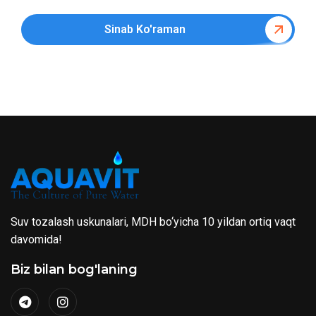
Sinab Ko'raman
Suv tozalash uskunalari, MDH bo‘yicha 10 yildan ortiq vaqt
davomida!
Biz bilan bog'laning