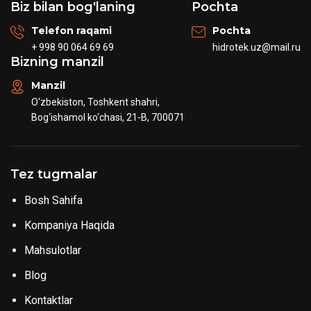
Biz bilan bog'laning
Pochta
Telefon raqami
Pochta
+ 998 90 064 69 69
hidrotek.uz@mail.ru
Bizning manzil
Manzil
O‘zbekiston, Toshkent shahri,
Bog‘ishamol ko‘chasi, 21-B, 700071
Tez tugmalar
Bosh Sahifa
Kompaniya Haqida
Mahsulotlar
Blog
Kontaktlar