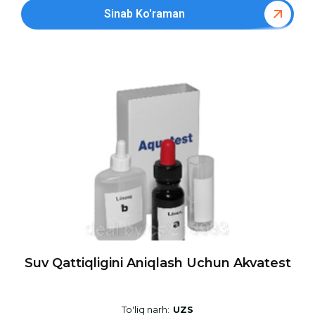
Sinab Ko'raman
Suv Qattiqligini Aniqlash Uchun Akvatest
To'liq narh:
UZS