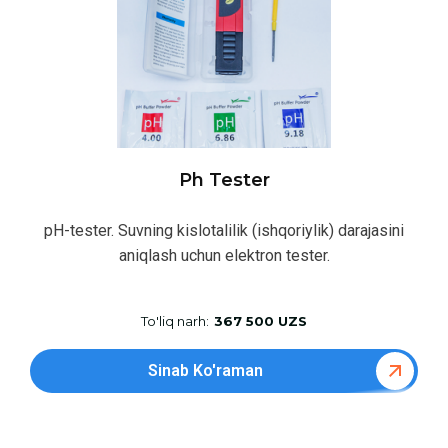
Ph Tester
pH-tester. Suvning kislotalilik (ishqoriylik) darajasini
aniqlash uchun elektron tester.
To'liq narh:
367 500 UZS
Sinab Ko'raman