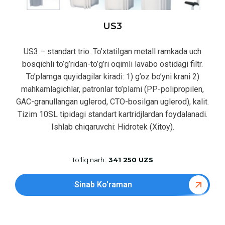
US3
US3 – standart trio. To’xtatilgan metall ramkada uch
bosqichli to’g’ridan-to’g’ri oqimli lavabo ostidagi filtr.
To’plamga quyidagilar kiradi: 1) g’oz bo’yni krani 2)
mahkamlagichlar, patronlar to’plami (PP-polipropilen,
GAC-granullangan uglerod, CTO-bosilgan uglerod), kalit.
Tizim 10SL tipidagi standart kartridjlardan foydalanadi.
Ishlab chiqaruvchi: Hidrotek (Xitoy).
To'liq narh:
341 250 UZS
Sinab Ko'raman