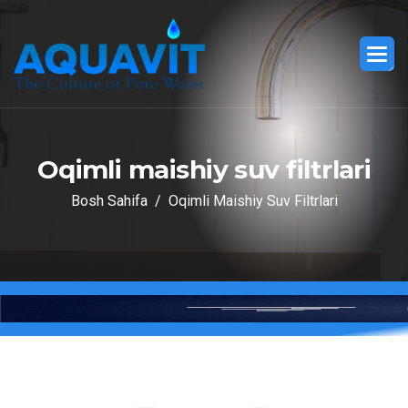
O
q
i
m
l
i
m
a
i
s
h
i
y
s
u
v
f
i
l
t
r
l
a
r
i
Bosh Sahifa
Oqimli Maishiy Suv Filtrlari