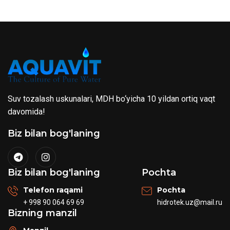
Suv tozalash uskunalari, MDH bo‘yicha 10 yildan ortiq vaqt
davomida!
Biz bilan bog'laning
Biz bilan bog'laning
Pochta
Telefon raqami
Pochta
+ 998 90 064 69 69
hidrotek.uz@mail.ru
Bizning manzil