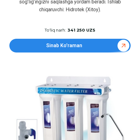
sog’lig’ingizni saqlashga yordam beradi. Ishlab
chiqaruvchi: Hidrotek (Xitoy).
To'liq narh:
341 250 UZS
Sinab Ko'raman