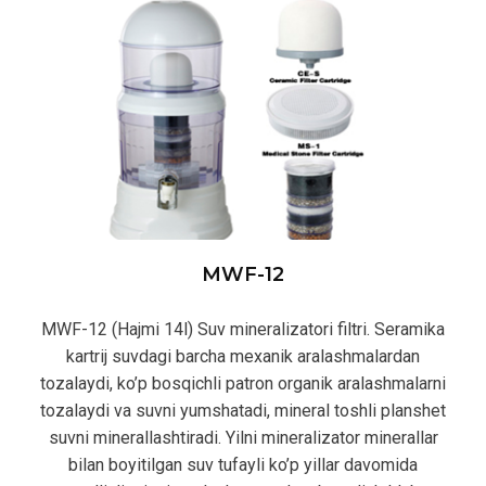
МWF-12
MWF-12 (Hajmi 14l) Suv mineralizatori filtri. Seramika
kartrij suvdagi barcha mexanik aralashmalardan
tozalaydi, ko’p bosqichli patron organik aralashmalarni
tozalaydi va suvni yumshatadi, mineral toshli planshet
suvni minerallashtiradi. Yilni mineralizator minerallar
bilan boyitilgan suv tufayli ko’p yillar davomida