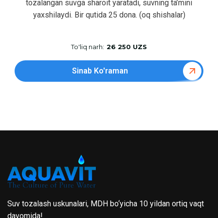
tozalangan suvga sharoit yaratadi, suvning ta’mini
yaxshilaydi. Bir qutida 25 dona. (oq shishalar)
To'liq narh:
26 250 UZS
Sinab Ko'raman
Suv tozalash uskunalari, MDH bo‘yicha 10 yildan ortiq vaqt
davomida!