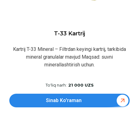
T-33 Kartrij
Kartrij T-33 Mineral – Filtrdan keyingi kartrij, tarkibida
mineral granulalar mavjud Maqsad: suvni
minerallashtirish uchun.
To'liq narh:
21 000 UZS
Sinab Ko'raman