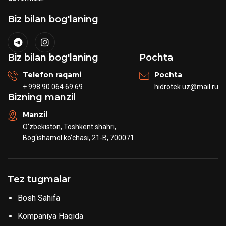
Biz bilan bog'laning
Biz bilan bog'laning
Pochta
Telefon raqami
Pochta
+ 998 90 064 69 69
hidrotek.uz@mail.ru
Bizning manzil
Manzil
O‘zbekiston, Toshkent shahri,
Bog‘ishamol ko‘chasi, 21-B, 700071
Tez tugmalar
Bosh Sahifa
Kompaniya Haqida