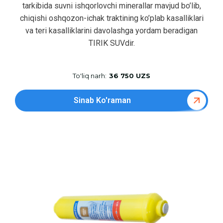
tarkibida suvni ishqorlovchi minerallar mavjud bo’lib,
chiqishi oshqozon-ichak traktining ko’plab kasalliklari
va teri kasalliklarini davolashga yordam beradigan
TIRIK SUVdir.
To'liq narh:
36 750 UZS
Sinab Ko'raman