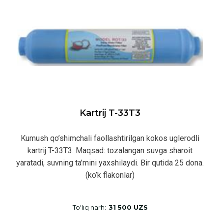
Kartrij T-33T3
Kumush qo’shimchali faollashtirilgan kokos uglerodli
kartrij T-33T3. Maqsad: tozalangan suvga sharoit
yaratadi, suvning ta’mini yaxshilaydi. Bir qutida 25 dona.
(ko’k flakonlar)
To'liq narh:
31 500 UZS