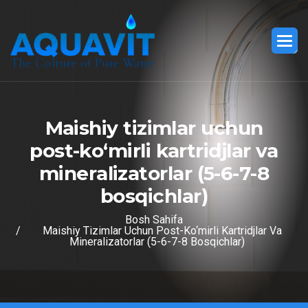
M
a
i
s
h
i
y
t
i
z
i
m
l
a
r
u
c
h
u
n
p
o
s
t
-
k
o
‘
m
i
r
l
i
k
a
r
t
r
i
d
j
l
a
r
v
a
m
i
n
e
r
a
l
i
z
a
t
o
r
l
a
r
(
5
-
6
-
7
-
8
b
o
s
q
i
c
h
l
a
r
)
Bosh Sahifa
Maishiy Tizimlar Uchun Post-Ko‘mirli Kartridjlar Va
Mineralizatorlar (5-6-7-8 Bosqichlar)