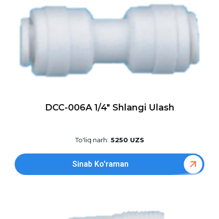
DCC-006A 1/4″ Shlangi Ulash
To'liq narh:
5250 UZS
Sinab Ko'raman