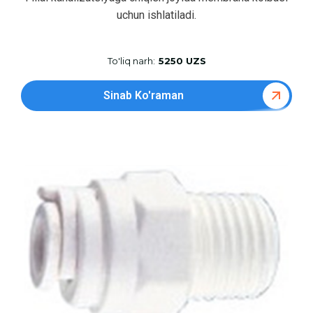
uchun ishlatiladi.
To'liq narh:
5250 UZS
Sinab Ko'raman