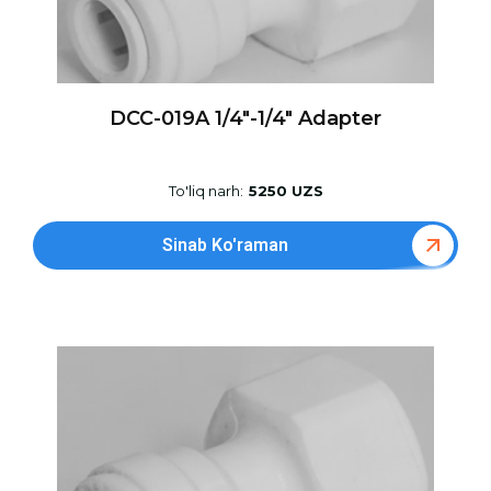
DCC-019A 1/4″-1/4″ Adapter
To'liq narh:
5250 UZS
Sinab Ko'raman