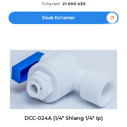
To'liq narh:
21 000 UZS
Sinab Ko'raman
DCC-024A (1/4″ Shlang 1/4″ Ip)