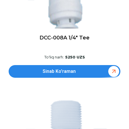
DCC-008A 1/4″ Tee
To'liq narh:
5250 UZS
Sinab Ko'raman