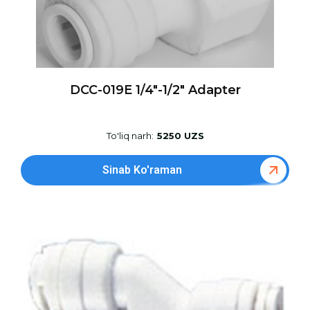
DCC-019E 1/4″-1/2″ Adapter
To'liq narh:
5250 UZS
Sinab Ko'raman