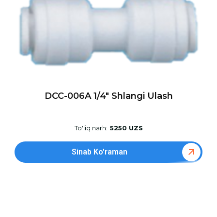
DCC-006A 1/4″ Shlangi Ulash
To'liq narh:
5250 UZS
Sinab Ko'raman