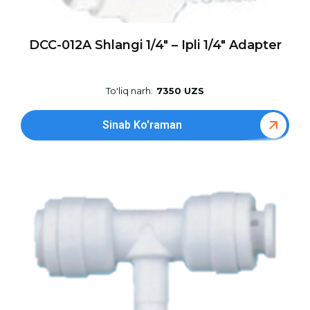
DCC-012A Shlangi 1/4″ – Ipli 1/4″ Adapter
To'liq narh:
7350 UZS
Sinab Ko'raman