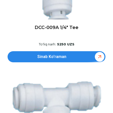
DCC-009A 1/4″ Tee
To'liq narh:
5250 UZS
Sinab Ko'raman