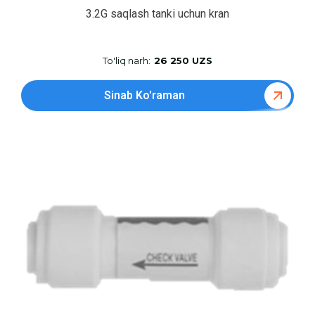
3.2G saqlash tanki uchun kran
To'liq narh:
26 250 UZS
Sinab Ko'raman