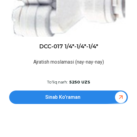
DCC-017 1/4″-1/4″-1/4″
Ajratish moslamasi (nay-nay-nay)
To'liq narh:
5250 UZS
Sinab Ko'raman