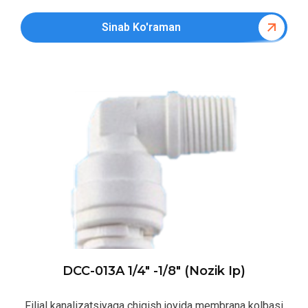
Sinab Ko'raman
DCC-013A 1/4″ -1/8″ (nozik Ip)
Filial kanalizatsiyaga chiqish joyida membrana kolbasi