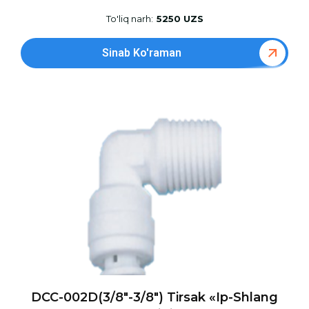
To'liq narh:
5250 UZS
Sinab Ko'raman
DCC-002D(3/8″-3/8″) Tirsak «ip-Shlang