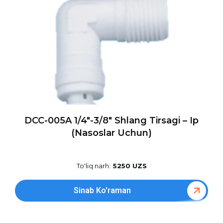
DCC-005A 1/4″-3/8″ Shlang Tirsagi – Ip
(nasoslar Uchun)
To'liq narh:
5250 UZS
Sinab Ko'raman