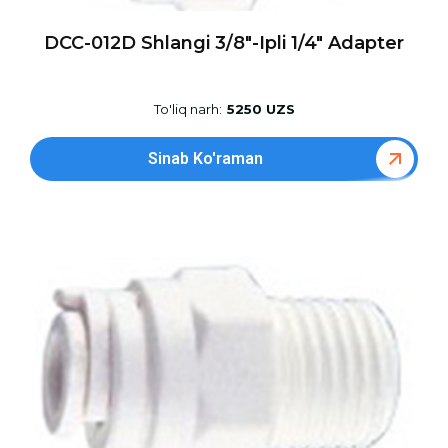
DCC-012D Shlangi 3/8″-Ipli 1/4″ Adapter
To'liq narh:
5250 UZS
Sinab Ko'raman