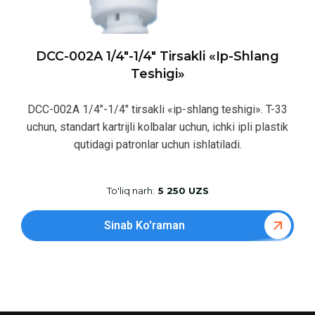
DCC-002A 1/4″-1/4″ Tirsakli «ip-Shlang
Teshigi»
DCC-002A 1/4″-1/4″ tirsakli «ip-shlang teshigi». T-33
uchun, standart kartrijli kolbalar uchun, ichki ipli plastik
qutidagi patronlar uchun ishlatiladi.
To'liq narh:
5 250 UZS
Sinab Ko'raman