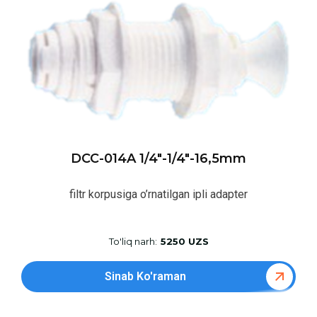
DCC-014A 1/4″-1/4″-16,5mm
filtr korpusiga o’rnatilgan ipli adapter
To'liq narh:
5250 UZS
Sinab Ko'raman