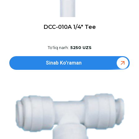
DCC-010A 1/4″ Tee
To'liq narh:
5250 UZS
Sinab Ko'raman