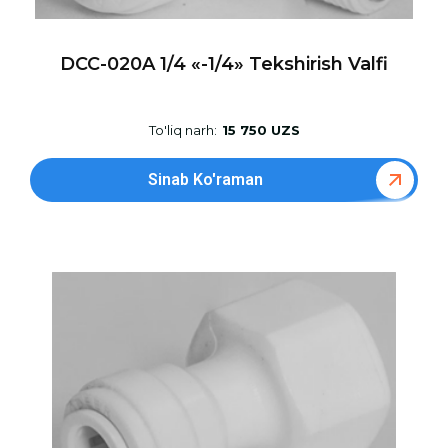
DCC-020A 1/4 «-1/4» Tekshirish Valfi
To'liq narh:
15 750 UZS
Sinab Ko'raman