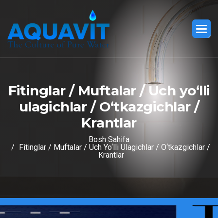
F
i
t
i
n
g
l
a
r
/
M
u
f
t
a
l
a
r
/
U
c
h
y
o
‘
l
l
i
u
l
a
g
i
c
h
l
a
r
/
O
‘
t
k
a
z
g
i
c
h
l
a
r
/
K
r
a
n
t
l
a
r
Bosh Sahifa
Fitinglar / Muftalar / Uch Yo‘lli Ulagichlar / O‘tkazgichlar /
Krantlar