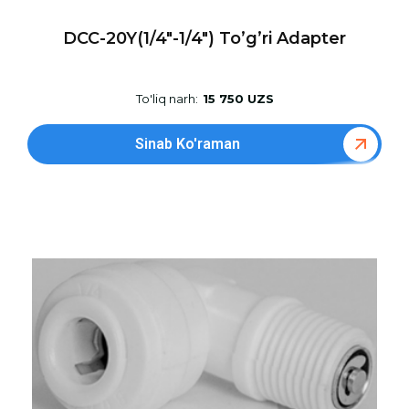
DCC-20Y(1/4″-1/4″) To’g’ri Adapter
To'liq narh:
15 750 UZS
Sinab Ko'raman