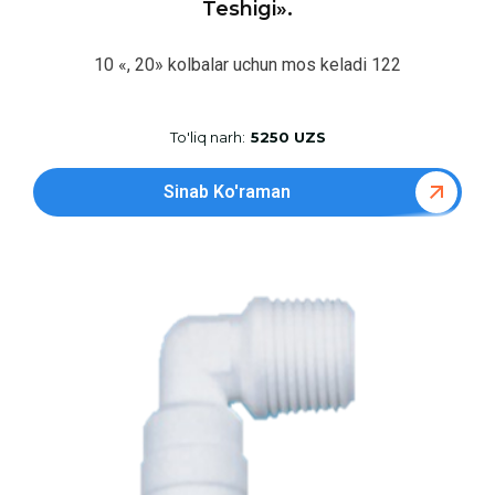
Teshigi».
10 «, 20» kolbalar uchun mos keladi 122
To'liq narh:
5250 UZS
Sinab Ko'raman