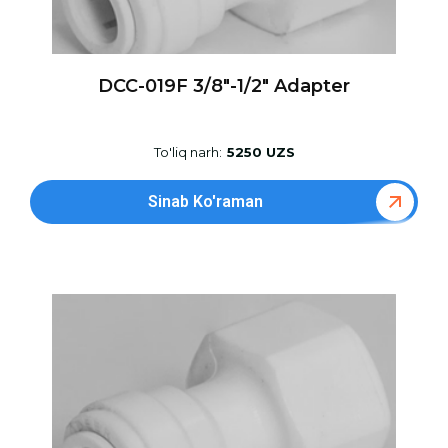
DCC-019F 3/8″-1/2″ Adapter
To'liq narh:
5250 UZS
Sinab Ko'raman