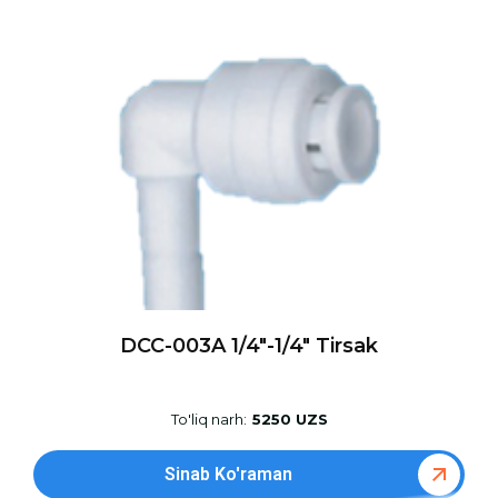
DCC-003A 1/4″-1/4″ Tirsak
To'liq narh:
5250 UZS
Sinab Ko'raman