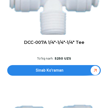
DCC-007A 1/4″-1/4″-1/4″ Tee
To'liq narh:
5250 UZS
Sinab Ko'raman