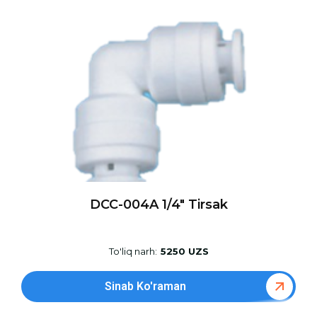
DCC-004A 1/4″ Tirsak
To'liq narh:
5250 UZS
Sinab Ko'raman