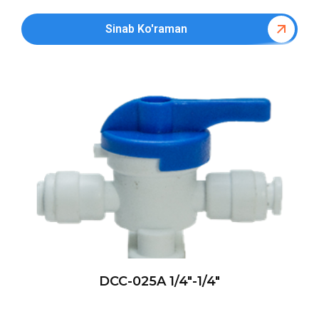
Sinab Ko'raman
DCC-025A 1/4″-1/4″