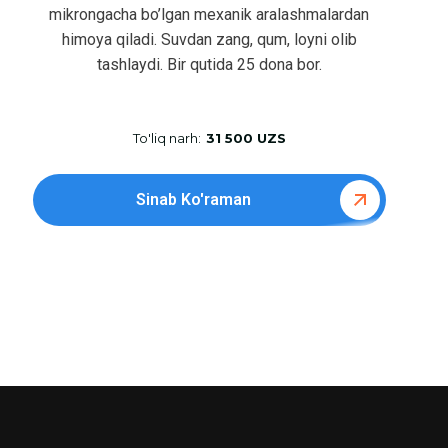
mikrongacha bo’lgan mexanik aralashmalardan
himoya qiladi. Suvdan zang, qum, loyni olib
tashlaydi. Bir qutida 25 dona bor.
To'liq narh:
31 500 UZS
Sinab Ko'raman