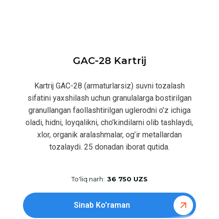
GAC-28 Kartrij
Kartrij GAC-28 (armaturlarsiz) suvni tozalash
sifatini yaxshilash uchun granulalarga bostirilgan
granullangan faollashtirilgan uglerodni o’z ichiga
oladi, hidni, loyqalikni, cho’kindilarni olib tashlaydi,
xlor, organik aralashmalar, og’ir metallardan
tozalaydi. 25 donadan iborat qutida.
To'liq narh:
36 750 UZS
Sinab Ko'raman