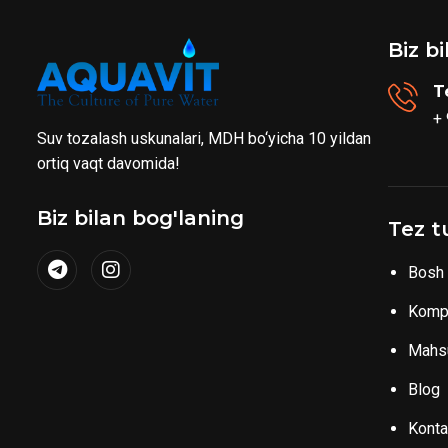
Biz b
T
+
Suv tozalash uskunalari, MDH bo‘yicha 10 yildan
ortiq vaqt davomida!
Biz bilan bog'laning
Tez t
Bosh 
Komp
Mahsu
Blog
Konta