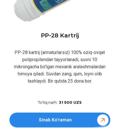
PP-28 Kartrij
PP-28 kartrij (armaturlarsiz) 100% oziq-ovqat
polipropilendan tayyorlanadi, suvni 10
mikrongacha bo’lgan mexanik aralashmalardan
himoya qiladi. Suvdan zang, qum, loyni olib
tashlaydi. Bir qutida 25 dona bor.
To'liq narh:
31 500 UZS
Sinab Ko'raman