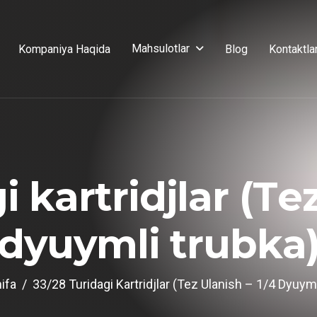
Mahsulotlar
Kompaniya Haqida
Blog
Kontaktla
g
i
k
a
r
t
r
i
d
j
l
a
r
(
T
e
d
y
u
y
m
l
i
t
r
u
b
k
a
ifa
33/28 Turidagi Kartridjlar (Tez Ulanish – 1/4 Dyuym