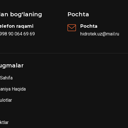
ilan bog'laning
Pochta
elefon raqami
Pochta
 998 90 064 69 69
hidrotek.uz@mail.ru
ugmalar
Sahifa
aniya Haqida
lotlar
ktlar