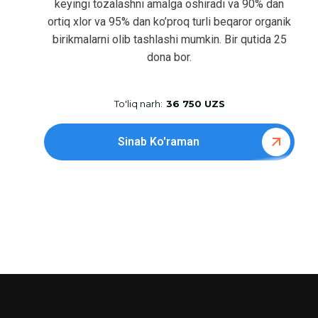
keyingi tozalashni amalga oshiradi va 90% dan
ortiq xlor va 95% dan ko’proq turli beqaror organik
birikmalarni olib tashlashi mumkin. Bir qutida 25
dona bor.
To'liq narh:
36 750 UZS
Sinab Ko'raman