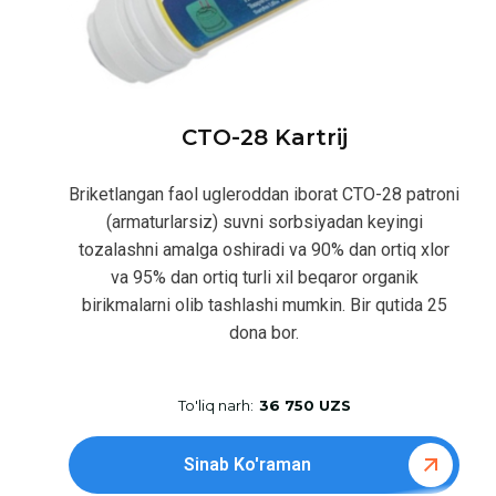
CTO-28 Kartrij
Briketlangan faol ugleroddan iborat CTO-28 patroni
(armaturlarsiz) suvni sorbsiyadan keyingi
tozalashni amalga oshiradi va 90% dan ortiq xlor
va 95% dan ortiq turli xil beqaror organik
birikmalarni olib tashlashi mumkin. Bir qutida 25
dona bor.
To'liq narh:
36 750 UZS
Sinab Ko'raman