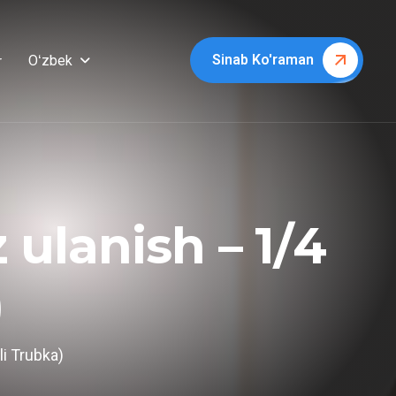
Sinab Ko'raman
Oʻzbek
r
z
u
l
a
n
i
s
h
–
1
/
4
)
li Trubka)