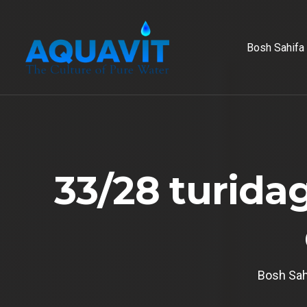
Bosh Sahifa
3
3
/
2
8
t
u
r
i
d
a
Bosh Sah