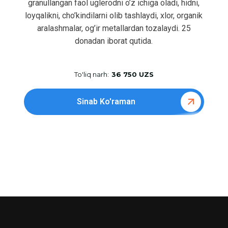
granullangan faol uglerodni o’z ichiga oladi, hidni,
loyqalikni, cho’kindilarni olib tashlaydi, xlor, organik
aralashmalar, og’ir metallardan tozalaydi. 25
donadan iborat qutida.
To'liq narh:
36 750 UZS
Sinab Ko'raman