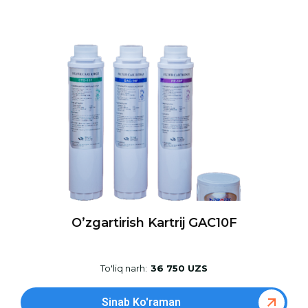
O’zgartirish Kartrij GAC10F
To'liq narh:
36 750 UZS
Sinab Ko'raman