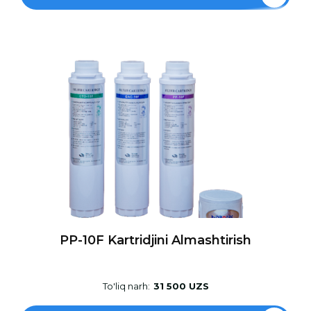
PP-10F Kartridjini Almashtirish
To'liq narh:
31 500 UZS