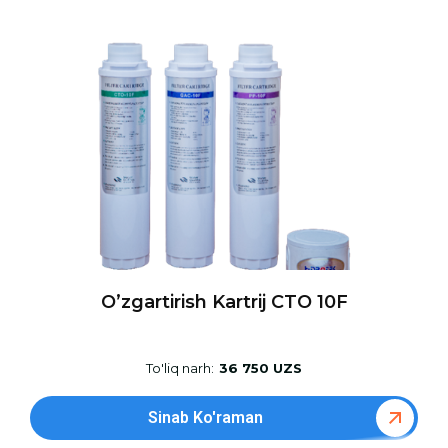
O’zgartirish Kartrij CTO 10F
To'liq narh:
36 750 UZS
Sinab Ko'raman