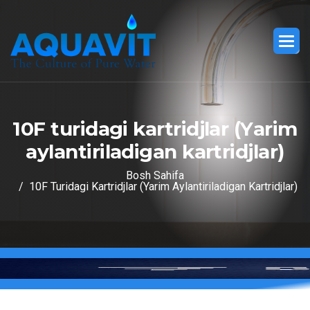
1
0
F
t
u
r
i
d
a
g
i
k
a
r
t
r
i
d
j
l
a
r
(
Y
a
r
i
m
a
y
l
a
n
t
i
r
i
l
a
d
i
g
a
n
k
a
r
t
r
i
d
j
l
a
r
)
Bosh Sahifa
10F Turidagi Kartridjlar (Yarim Aylantiriladigan Kartridjlar)