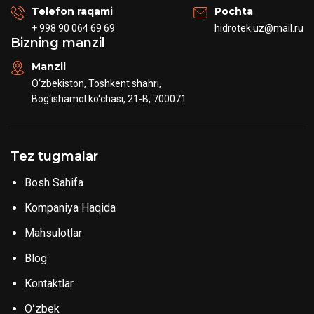
Telefon raqami
Pochta
+ 998 90 064 69 69
hidrotek.uz@mail.ru
Bizning manzil
Manzil
O‘zbekiston, Toshkent shahri,
Bog‘ishamol ko‘chasi, 21-B, 700071
Tez tugmalar
Bosh Sahifa
Kompaniya Haqida
Mahsulotlar
Blog
Kontaktlar
Oʻzbek