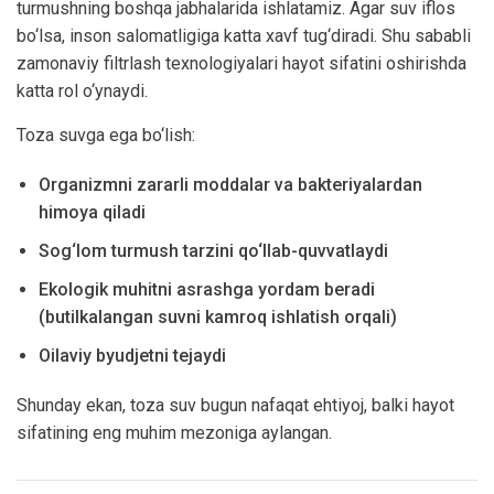
turmushning boshqa jabhalarida ishlatamiz. Agar suv iflos
bo‘lsa, inson salomatligiga katta xavf tug‘diradi. Shu sababli
zamonaviy filtrlash texnologiyalari hayot sifatini oshirishda
katta rol o‘ynaydi.
Toza suvga ega bo‘lish:
Organizmni zararli moddalar va bakteriyalardan
himoya qiladi
Sog‘lom turmush tarzini qo‘llab-quvvatlaydi
Ekologik muhitni asrashga yordam beradi
(butilkalangan suvni kamroq ishlatish orqali)
Oilaviy byudjetni tejaydi
Shunday ekan, toza suv bugun nafaqat ehtiyoj, balki hayot
sifatining eng muhim mezoniga aylangan.