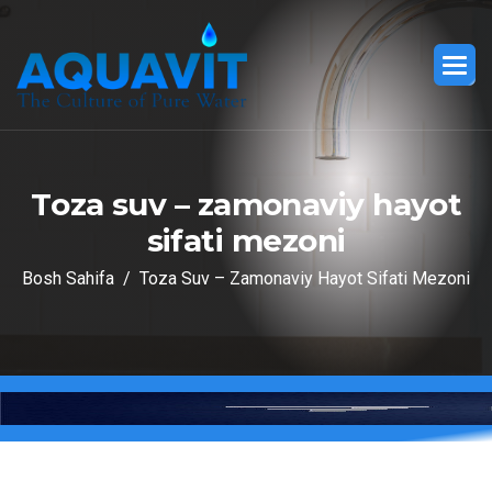
T
o
z
a
s
u
v
–
z
a
m
o
n
a
v
i
y
h
a
y
o
t
s
i
f
a
t
i
m
e
z
o
n
i
Bosh Sahifa
Toza Suv – Zamonaviy Hayot Sifati Mezoni