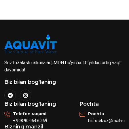
Suv tozalash uskunalari, MDH bo‘yicha 10 yildan ortiq vaqt
davomida!
Biz bilan bog'laning
Biz bilan bog'laning
Pochta
Telefon raqami
Pochta
+ 998 90 064 69 69
hidrotek.uz@mail.ru
Bizning manzil