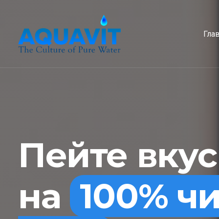
Гла
Пейте вку
на
100% ч