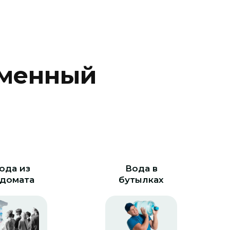
м
е
н
н
ы
й
ода из
Вода в
домата
бутылках