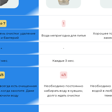
о 7
1
нь очистки: удаление
Хорошее то
Вода непригодна для питья
 и бактерий
заме
+
-
2 мес.
Каждые 3 мес.
5/5
4/5
всегда есть очищенная
Необходимо постоянно
Необходимо 
 когда захотите. Даже
набирать воду в кувшин,
водой в люб
лючили воду
долго ждать очистки
тяже