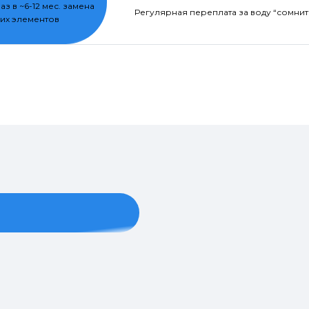
раз в ~6-12 мес. замена
Регулярная переплата за воду “сомнит
их элементов