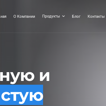
Продукты
вная
О Компании
Блог
Контакты
сную и
истую