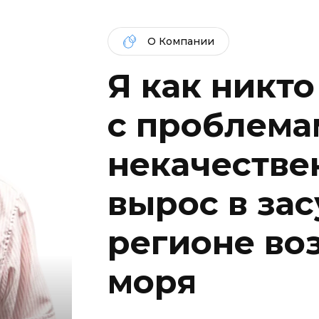
О Компании
Я как никто
c проблема
некачествен
вырос в за
регионе во
моря