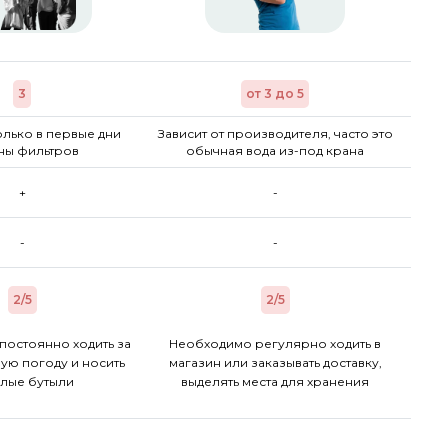
3
от 3 до 5
лько в первые дни
Зависит от производителя, часто это
ны фильтров
обычная вода из-под крана
+
-
-
-
2/5
2/5
постоянно ходить за
Необходимо регулярно ходить в
ую погоду и носить
магазин или заказывать доставку,
лые бутыли
выделять места для хранения