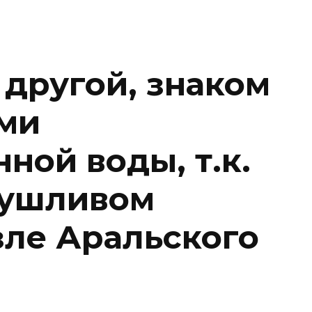
 другой, знаком
ми
ной воды, т.к.
сушливом
зле Аральского