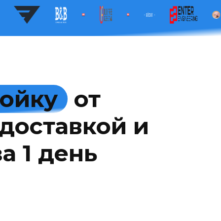
мойку
от
доставкой и
а 1 день