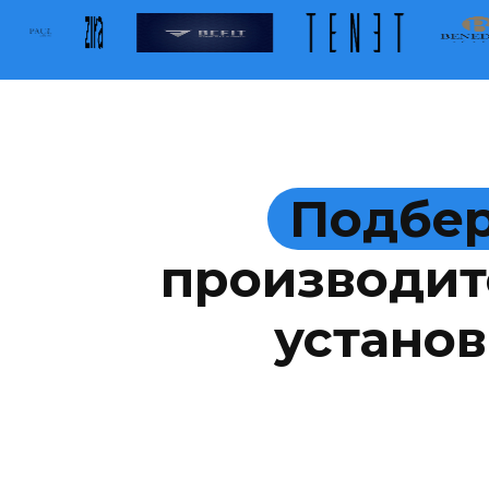
Подбер
производит
установ