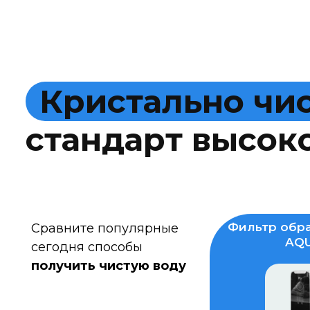
К
р
и
с
т
а
л
ь
н
о
ч
и
с
т
а
н
д
а
р
т
в
ы
с
о
к
Фильтр обра
Сравните популярные
AQU
сегодня способы
получить чистую воду