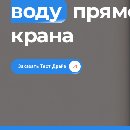
воду
прямо
крана
Заказать Тест Драйв