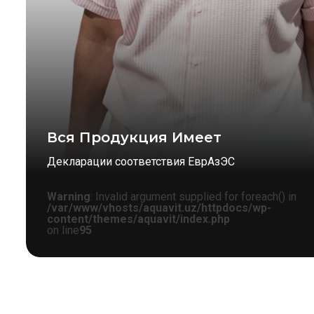
Вся Продукция Имеет
Декларации соответствия ЕврАзЭС
Warning
: Invalid argument supplied for foreach() in
/var/www/vhosts/aquavit.uz/httpdocs/wp-
content/themes/aquavit/index.php
on line
95