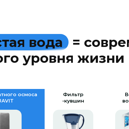
с
т
а
я
в
о
д
а
=
с
о
в
р
е
о
г
о
у
р
о
в
н
я
ж
и
з
н
и
тного осмоса
Фильтр
В
AVIT
-кувшин
во