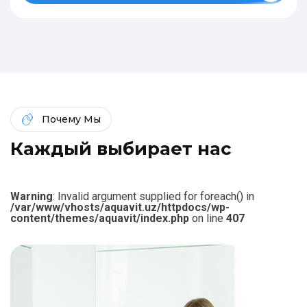
Почему Мы
К
а
ж
д
ы
й
в
ы
б
и
р
а
е
т
н
а
с
Warning
: Invalid argument supplied for foreach() in
/var/www/vhosts/aquavit.uz/httpdocs/wp-
content/themes/aquavit/index.php
on line
407