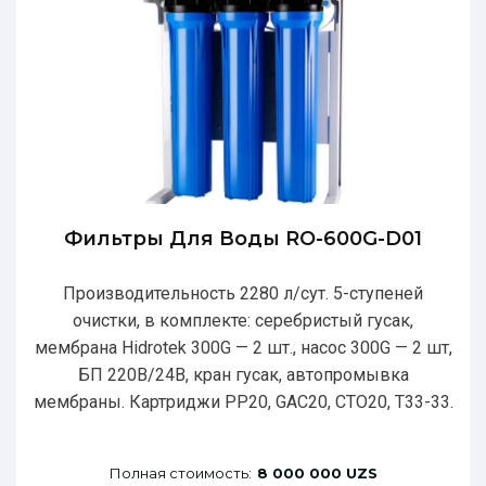
Фильтры Для Воды RO-600G-D01
Производительность 2280 л/сут. 5-ступеней
очистки, в комплекте: серебристый гусак,
мембрана Hidrotek 300G — 2 шт., насос 300G — 2 шт,
БП 220В/24В, кран гусак, автопромывка
мембраны. Картриджи РР20, GAC20, CTO20, T33-33.
Полная стоимость:
8 000 000 UZS