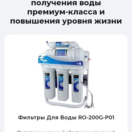
п
о
л
у
ч
е
н
и
я
в
о
д
ы
п
р
е
м
и
у
м
-
к
л
а
с
с
а
и
п
о
в
ы
ш
е
н
и
я
у
р
о
в
н
я
ж
и
з
н
и
Фильтры Для Воды RO-200G-P01