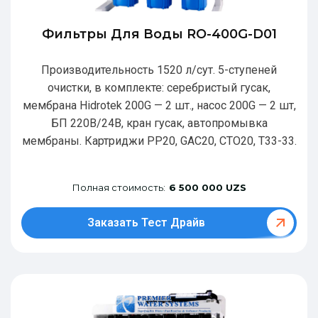
Фильтры Для Воды RO-400G-D01
Производительность 1520 л/сут. 5-ступеней
очистки, в комплекте: серебристый гусак,
мембрана Hidrotek 200G — 2 шт., насос 200G — 2 шт,
БП 220В/24В, кран гусак, автопромывка
мембраны. Картриджи РР20, GAC20, CTO20, T33-33.
Полная стоимость:
6 500 000 UZS
Заказать Тест Драйв