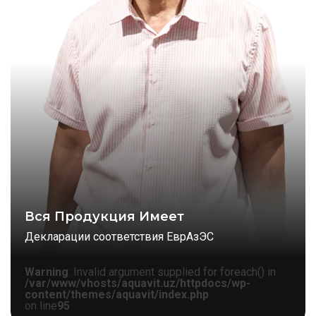
Вся Продукция Имеет
Декларации соответствия ЕврАзЭС
Warning
: Invalid argument supplied for foreach() in
/var/www/vhosts/aquavit.uz/httpdocs/wp-
content/themes/aquavit/index.php
on line
95