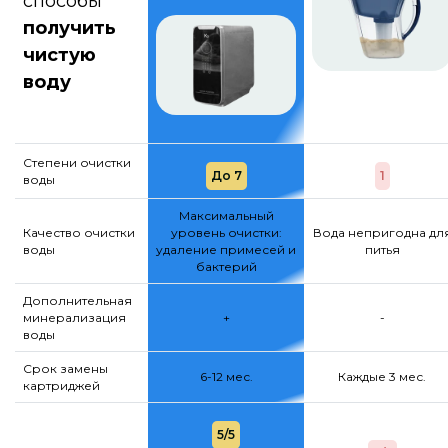
способы
получить
чистую
воду
Степени очистки
До 7
1
воды
Максимальный
Качество очистки
уровень очистки:
Вода непригодна дл
воды
удаление примесей и
питья
бактерий
Дополнительная
минерализация
+
-
воды
Срок замены
6-12 мес.
Каждые 3 мес.
картриджей
5/5