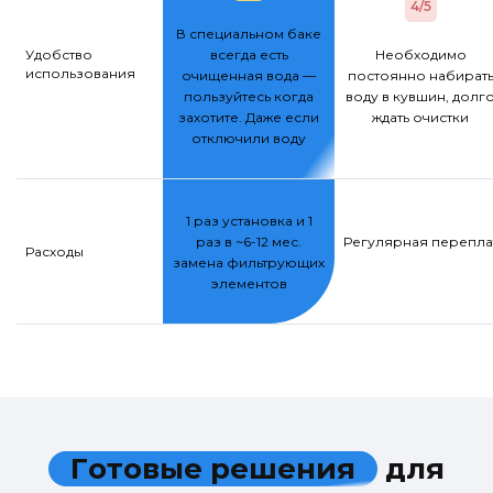
4/5
В специальном баке
Удобство
всегда есть
Необходимо
использования
очищенная вода —
постоянно набират
пользуйтесь когда
воду в кувшин, долг
захотите. Даже если
ждать очистки
отключили воду
1 раз установка и 1
раз в ~6-12 мес.
Регулярная переплат
Расходы
замена фильтрующих
элементов
Г
о
т
о
в
ы
е
р
е
ш
е
н
и
я
д
л
я