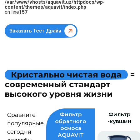
/var/www/vhosts/aquavit.uz/httpdocs/wp-
content/themes/aquavit/index.php
on line
157
Заказать Тест Драйв
К
р
и
с
т
а
л
ь
н
о
ч
и
с
т
а
я
в
о
д
а
=
с
о
в
р
е
м
е
н
н
ы
й
с
т
а
н
д
а
р
т
в
ы
с
о
к
о
г
о
у
р
о
в
н
я
ж
и
з
н
и
Фильтр
Фильтр
Сравните
обратного
-кувшин
популярные
осмоса
сегодня
AQUAVIT