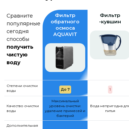
Фильтр
Фильтр
Сравните
обратного
-кувшин
популярные
осмоса
сегодня
AQUAVIT
способы
получить
чистую
воду
Степени очистки
До 7
1
воды
Максимальный
Качество очистки
уровень очистки:
Вода непригодна дл
воды
удаление примесей и
питья
бактерий
Дополнительная