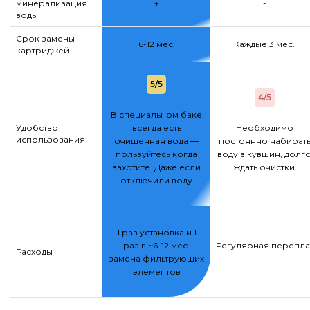
минерализация
+
-
воды
Срок замены
6-12 мес.
Каждые 3 мес.
картриджей
5/5
4/5
В специальном баке
Удобство
всегда есть
Необходимо
использования
очищенная вода —
постоянно набират
пользуйтесь когда
воду в кувшин, долг
захотите. Даже если
ждать очистки
отключили воду
1 раз установка и 1
раз в ~6-12 мес.
Регулярная переплат
Расходы
замена фильтрующих
элементов