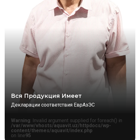
Вся Продукция Имеет
Декларации соответствия ЕврАзЭС
Warning
: Invalid argument supplied for foreach() in
/var/www/vhosts/aquavit.uz/httpdocs/wp-
content/themes/aquavit/index.php
on line
95