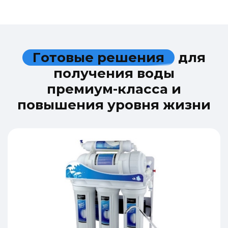
Г
о
т
о
в
ы
е
р
е
ш
е
н
и
я
д
л
я
п
о
л
у
ч
е
н
и
я
в
о
д
ы
п
р
е
м
и
у
м
-
к
л
а
с
с
а
и
п
о
в
ы
ш
е
н
и
я
у
р
о
в
н
я
ж
и
з
н
и