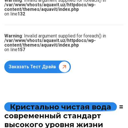
Warning
: Invalid argument supplied for foreach() in
/var/www/vhosts/aquavit.uz/httpdocs/wp-
content/themes/aquavit/index.php
on line
132
Warning
: Invalid argument supplied for foreach() in
/var/www/vhosts/aquavit.uz/httpdocs/wp-
content/themes/aquavit/index.php
on line
157
Заказать Тест Драйв
К
р
и
с
т
а
л
ь
н
о
ч
и
с
т
а
я
в
о
д
а
=
с
о
в
р
е
м
е
н
н
ы
й
с
т
а
н
д
а
р
т
в
ы
с
о
к
о
г
о
у
р
о
в
н
я
ж
и
з
н
и