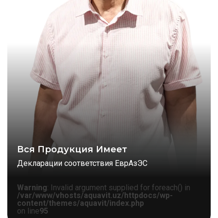
Вся Продукция Имеет
Декларации соответствия ЕврАзЭС
Warning
: Invalid argument supplied for foreach() in
/var/www/vhosts/aquavit.uz/httpdocs/wp-
content/themes/aquavit/index.php
on line
95