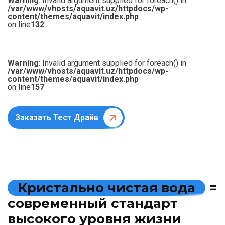
Warning
: Invalid argument supplied for foreach() in
/var/www/vhosts/aquavit.uz/httpdocs/wp-
content/themes/aquavit/index.php
on line
132
Warning
: Invalid argument supplied for foreach() in
/var/www/vhosts/aquavit.uz/httpdocs/wp-
content/themes/aquavit/index.php
on line
157
Заказать Тест Драйв
К
р
и
с
т
а
л
ь
н
о
ч
и
с
т
а
я
в
о
д
а
=
с
о
в
р
е
м
е
н
н
ы
й
с
т
а
н
д
а
р
т
в
ы
с
о
к
о
г
о
у
р
о
в
н
я
ж
и
з
н
и