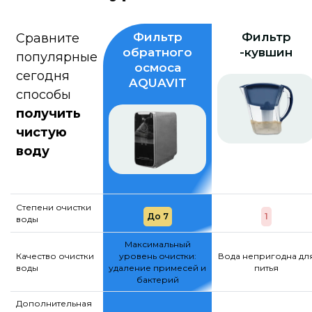
Фильтр
Фильтр
Сравните
обратного
-кувшин
популярные
осмоса
сегодня
AQUAVIT
способы
получить
чистую
воду
Степени очистки
До 7
1
воды
Максимальный
Качество очистки
уровень очистки:
Вода непригодна дл
воды
удаление примесей и
питья
бактерий
Дополнительная