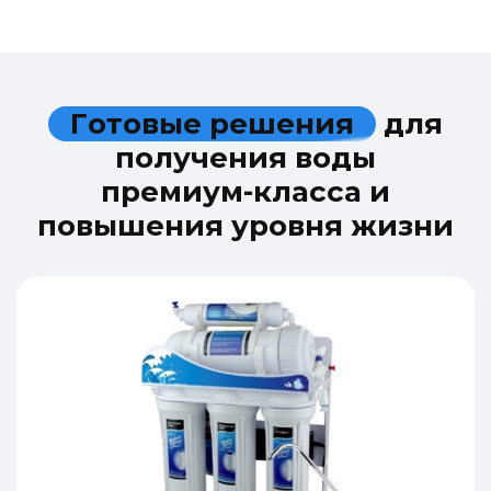
Г
о
т
о
в
ы
е
р
е
ш
е
н
и
я
д
л
я
п
о
л
у
ч
е
н
и
я
в
о
д
ы
п
р
е
м
и
у
м
-
к
л
а
с
с
а
и
п
о
в
ы
ш
е
н
и
я
у
р
о
в
н
я
ж
и
з
н
и