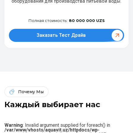
оборудования для производства питьевой воды.
Полная стоимость:
80 000 000 UZS
Заказать Тест Драйв
Почему Мы
К
а
ж
д
ы
й
в
ы
б
и
р
а
е
т
н
а
с
Warning
: Invalid argument supplied for foreach() in
/var/www/vhosts/aquavit.uz/httpdocs/wp-