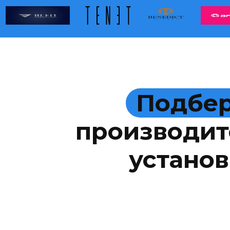
Подбер
производит
установ