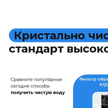
К
р
и
с
т
а
л
ь
н
о
ч
и
с
т
а
н
д
а
р
т
в
ы
с
о
к
Фильтр обра
Сравните популярные
AQU
сегодня способы
получить чистую воду