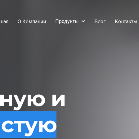
Продукты
вная
О Компании
Блог
Контакты
сную и
истую