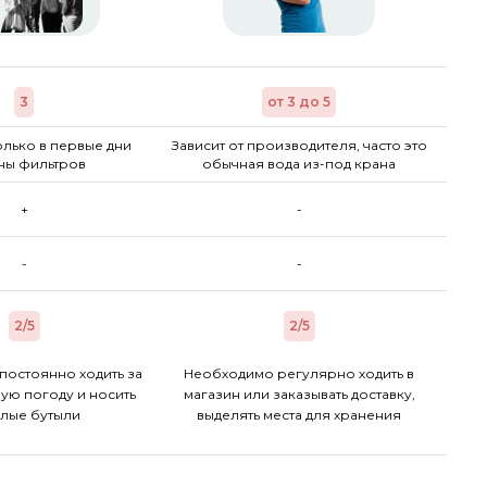
3
от 3 до 5
лько в первые дни
Зависит от производителя, часто это
ны фильтров
обычная вода из-под крана
+
-
-
-
2/5
2/5
постоянно ходить за
Необходимо регулярно ходить в
ую погоду и носить
магазин или заказывать доставку,
лые бутыли
выделять места для хранения