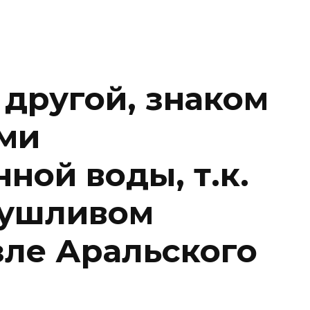
 другой, знаком
ми
ной воды, т.к.
сушливом
зле Аральского