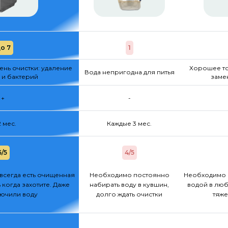
о 7
1
нь очистки: удаление
Хорошее то
Вода непригодна для питья
 и бактерий
заме
+
-
2 мес.
Каждые 3 мес.
5/5
4/5
всегда есть очищенная
Необходимо постоянно
Необходимо 
 когда захотите. Даже
набирать воду в кувшин,
водой в люб
лючили воду
долго ждать очистки
тяже