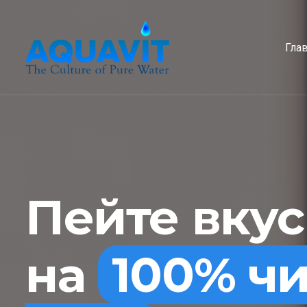
Гла
Пейте вку
на
100% ч