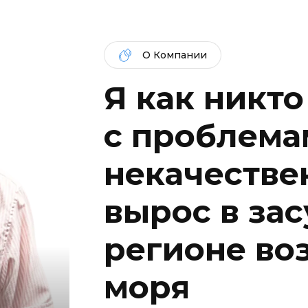
О Компании
Я как никто
c проблема
некачествен
вырос в за
регионе во
моря