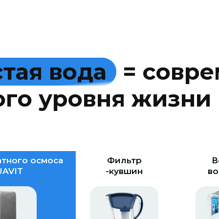
с
т
а
я
в
о
д
а
=
с
о
в
р
е
о
г
о
у
р
о
в
н
я
ж
и
з
н
и
тного осмоса
Фильтр
В
AVIT
-кувшин
во