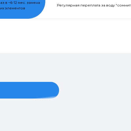
раз в ~6-12 мес. замена
Регулярная переплата за воду “сомнит
их элементов