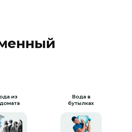
м
е
н
н
ы
й
ода из
Вода в
домата
бутылках