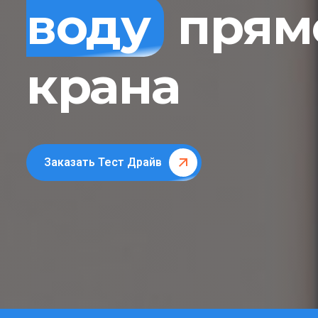
воду
прямо
крана
Заказать Тест Драйв