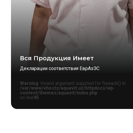
Вся Продукция Имеет
Декларации соответствия ЕврАзЭС
Warning
: Invalid argument supplied for foreach() in
/var/www/vhosts/aquavit.uz/httpdocs/wp-
content/themes/aquavit/index.php
on line
95