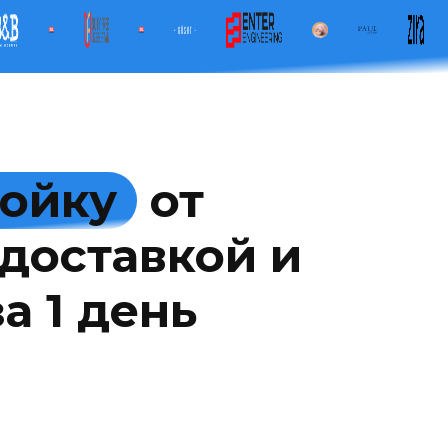
мойку
от
доставкой и
а 1 день