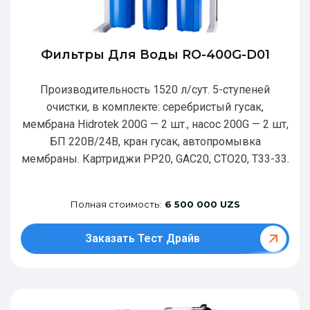
Фильтры Для Воды RO-400G-D01
Производительность 1520 л/сут. 5-ступеней
очистки, в комплекте: серебристый гусак,
мембрана Hidrotek 200G — 2 шт., насос 200G — 2 шт,
БП 220В/24В, кран гусак, автопромывка
мембраны. Картриджи РР20, GAC20, CTO20, T33-33.
Полная стоимость:
6 500 000 UZS
Заказать Тест Драйв