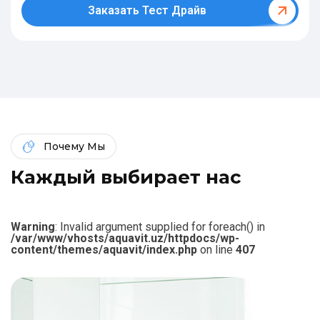
Заказать Тест Драйв
Почему Мы
К
а
ж
д
ы
й
в
ы
б
и
р
а
е
т
н
а
с
Warning
: Invalid argument supplied for foreach() in
/var/www/vhosts/aquavit.uz/httpdocs/wp-
content/themes/aquavit/index.php
on line
407