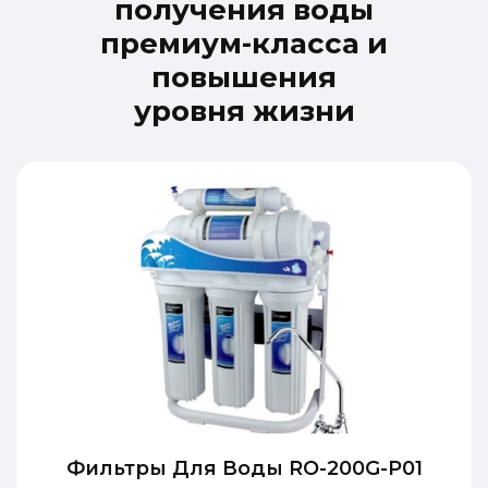
п
о
л
у
ч
е
н
и
я
в
о
д
ы
п
р
е
м
и
у
м
-
к
л
а
с
с
а
и
п
о
в
ы
ш
е
н
и
я
у
р
о
в
н
я
ж
и
з
н
и
Фильтры Для Воды RO-200G-P01