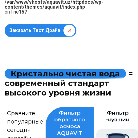
/var/www/vhosts/aquavit.uz/httpdocs/wp-
content/themes/aquavit/index.php
on line
157
Заказать Тест Драйв
К
р
и
с
т
а
л
ь
н
о
ч
и
с
т
а
я
в
о
д
а
=
с
о
в
р
е
м
е
н
н
ы
й
с
т
а
н
д
а
р
т
в
ы
с
о
к
о
г
о
у
р
о
в
н
я
ж
и
з
н
и
Фильтр
Фильтр
Сравните
обратного
-кувшин
популярные
осмоса
сегодня
AQUAVIT