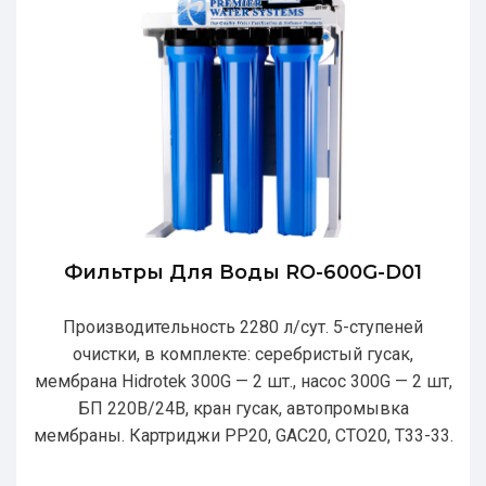
Фильтры Для Воды RO-600G-D01
Производительность 2280 л/сут. 5-ступеней
очистки, в комплекте: серебристый гусак,
мембрана Hidrotek 300G — 2 шт., насос 300G — 2 шт,
БП 220В/24В, кран гусак, автопромывка
мембраны. Картриджи РР20, GAC20, CTO20, T33-33.