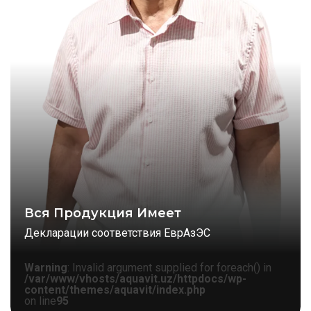
Вся Продукция Имеет
Декларации соответствия ЕврАзЭС
Warning
: Invalid argument supplied for foreach() in
/var/www/vhosts/aquavit.uz/httpdocs/wp-
content/themes/aquavit/index.php
on line
95