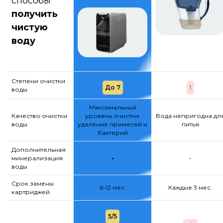
способы
получить
чистую
воду
Степени очистки
До 7
1
воды
Максимальный
Качество очистки
уровень очистки:
Вода непригодна дл
воды
удаление примесей и
питья
бактерий
Дополнительная
минерализация
+
-
воды
Срок замены
6-12 мес.
Каждые 3 мес.
картриджей
5/5