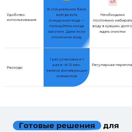
4/5
В специальном баке
Удобство
всегда есть
Необходимо
использования
очищенная вода —
постоянно набират
пользуйтесь когда
воду в кувшин, долг
захотите. Даже если
ждать очистки
отключили воду
1 раз установка и 1
раз в ~6-12 мес.
Регулярная переплат
Расходы
замена фильтрующих
элементов
Г
о
т
о
в
ы
е
р
е
ш
е
н
и
я
д
л
я