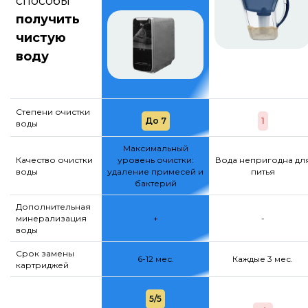
способы
получить
чистую
воду
Степени очистки
До 7
1
воды
Максимальный
Качество очистки
уровень очистки:
Вода непригодна дл
воды
удаление примесей и
питья
бактерий
Дополнительная
минерализация
+
-
воды
Срок замены
6-12 мес.
Каждые 3 мес.
картриджей
5/5