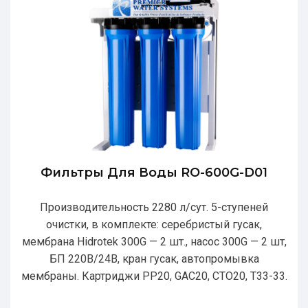
Фильтры Для Воды RO-600G-D01
Производительность 2280 л/сут. 5-ступеней
очистки, в комплекте: серебристый гусак,
мембрана Hidrotek 300G — 2 шт., насос 300G — 2 шт,
БП 220В/24В, кран гусак, автопромывка
мембраны. Картриджи РР20, GAC20, CTO20, T33-33.