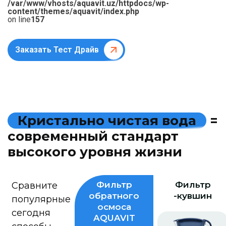
/var/www/vhosts/aquavit.uz/httpdocs/wp-
content/themes/aquavit/index.php
on line
157
Заказать Тест Драйв
К
р
и
с
т
а
л
ь
н
о
ч
и
с
т
а
я
в
о
д
а
=
с
о
в
р
е
м
е
н
н
ы
й
с
т
а
н
д
а
р
т
в
ы
с
о
к
о
г
о
у
р
о
в
н
я
ж
и
з
н
и
Фильтр
Фильтр
Сравните
обратного
-кувшин
популярные
осмоса
сегодня
AQUAVIT