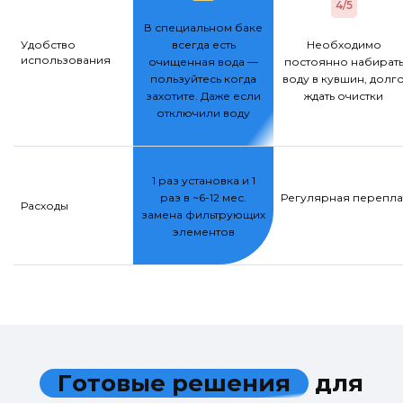
4/5
В специальном баке
Удобство
всегда есть
Необходимо
использования
очищенная вода —
постоянно набират
пользуйтесь когда
воду в кувшин, долг
захотите. Даже если
ждать очистки
отключили воду
1 раз установка и 1
раз в ~6-12 мес.
Регулярная переплат
Расходы
замена фильтрующих
элементов
Г
о
т
о
в
ы
е
р
е
ш
е
н
и
я
д
л
я