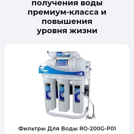
п
о
л
у
ч
е
н
и
я
в
о
д
ы
п
р
е
м
и
у
м
-
к
л
а
с
с
а
и
п
о
в
ы
ш
е
н
и
я
у
р
о
в
н
я
ж
и
з
н
и
Фильтры Для Воды RO-200G-P01