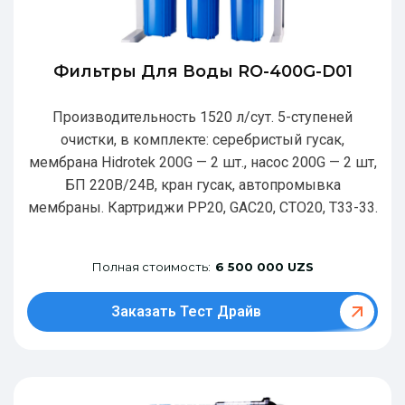
Фильтры Для Воды RO-400G-D01
Производительность 1520 л/сут. 5-ступеней
очистки, в комплекте: серебристый гусак,
мембрана Hidrotek 200G — 2 шт., насос 200G — 2 шт,
БП 220В/24В, кран гусак, автопромывка
мембраны. Картриджи РР20, GAC20, CTO20, T33-33.
Полная стоимость:
6 500 000 UZS
Заказать Тест Драйв