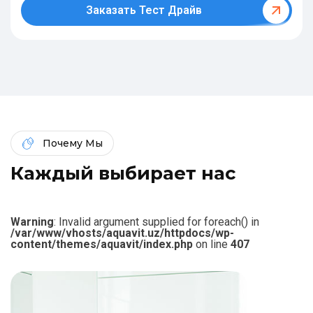
Заказать Тест Драйв
Почему Мы
К
а
ж
д
ы
й
в
ы
б
и
р
а
е
т
н
а
с
Warning
: Invalid argument supplied for foreach() in
/var/www/vhosts/aquavit.uz/httpdocs/wp-
content/themes/aquavit/index.php
on line
407