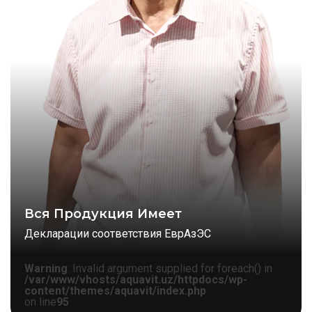
Вся Продукция Имеет
Декларации соответствия ЕврАзЭС
Warning
: Invalid argument supplied for foreach() in
/var/www/vhosts/aquavit.uz/httpdocs/wp-
content/themes/aquavit/index.php
on line
95