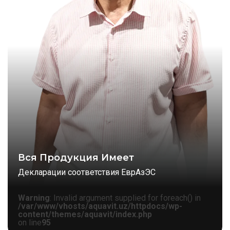
Вся Продукция Имеет
Декларации соответствия ЕврАзЭС
Warning
: Invalid argument supplied for foreach() in
/var/www/vhosts/aquavit.uz/httpdocs/wp-
content/themes/aquavit/index.php
on line
95