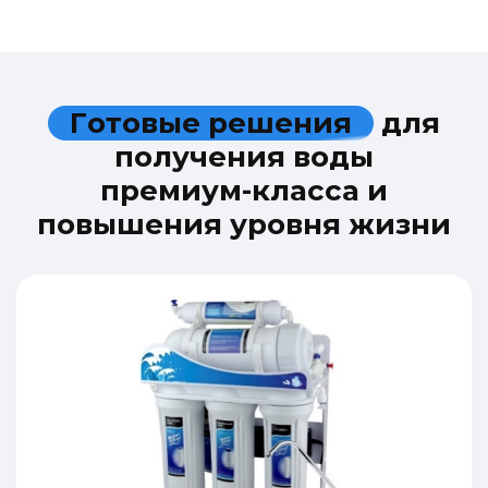
Г
о
т
о
в
ы
е
р
е
ш
е
н
и
я
д
л
я
п
о
л
у
ч
е
н
и
я
в
о
д
ы
п
р
е
м
и
у
м
-
к
л
а
с
с
а
и
п
о
в
ы
ш
е
н
и
я
у
р
о
в
н
я
ж
и
з
н
и