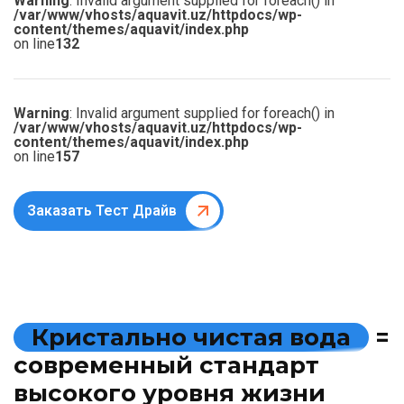
Warning
: Invalid argument supplied for foreach() in
/var/www/vhosts/aquavit.uz/httpdocs/wp-
content/themes/aquavit/index.php
on line
132
Warning
: Invalid argument supplied for foreach() in
/var/www/vhosts/aquavit.uz/httpdocs/wp-
content/themes/aquavit/index.php
on line
157
Заказать Тест Драйв
К
р
и
с
т
а
л
ь
н
о
ч
и
с
т
а
я
в
о
д
а
=
с
о
в
р
е
м
е
н
н
ы
й
с
т
а
н
д
а
р
т
в
ы
с
о
к
о
г
о
у
р
о
в
н
я
ж
и
з
н
и