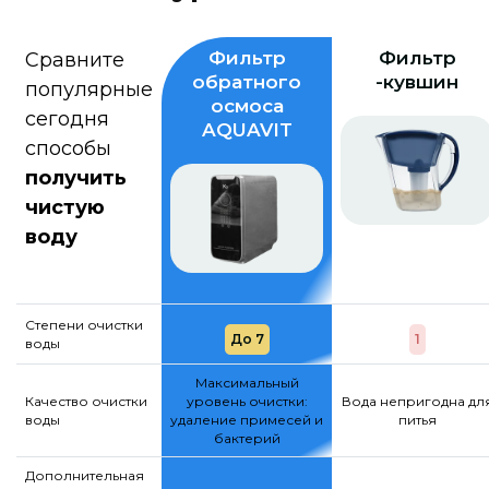
Фильтр
Фильтр
Сравните
обратного
-кувшин
популярные
осмоса
сегодня
AQUAVIT
способы
получить
чистую
воду
Степени очистки
До 7
1
воды
Максимальный
Качество очистки
уровень очистки:
Вода непригодна дл
воды
удаление примесей и
питья
бактерий
Дополнительная