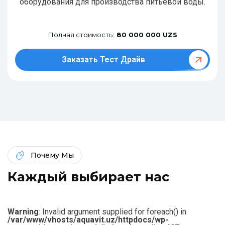
оборудования для производства питьевой воды.
Полная стоимость:
80 000 000 UZS
Заказать Тест Драйв
Почему Мы
К
а
ж
д
ы
й
в
ы
б
и
р
а
е
т
н
а
с
Warning
: Invalid argument supplied for foreach() in
/var/www/vhosts/aquavit.uz/httpdocs/wp-