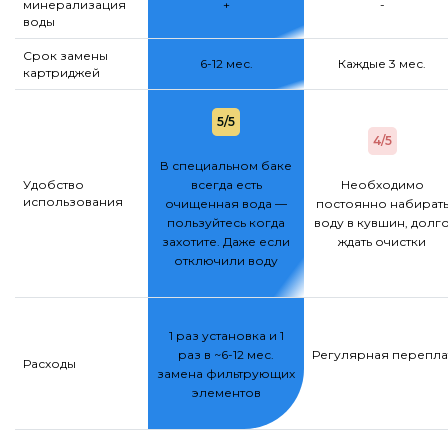
минерализация
+
-
воды
Срок замены
6-12 мес.
Каждые 3 мес.
картриджей
5/5
4/5
В специальном баке
Удобство
всегда есть
Необходимо
использования
очищенная вода —
постоянно набират
пользуйтесь когда
воду в кувшин, долг
захотите. Даже если
ждать очистки
отключили воду
1 раз установка и 1
раз в ~6-12 мес.
Регулярная переплат
Расходы
замена фильтрующих
элементов