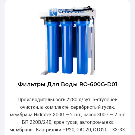
Фильтры Для Воды RO-600G-D01
Производительность 2280 л/сут. 5-ступеней
очистки, в комплекте: серебристый гусак,
мембрана Hidrotek 300G — 2 шт., насос 300G — 2 шт,
БП 220В/24В, кран гусак, автопромывка
мембраны. Картриджи РР20, GAC20, CTO20, T33-33.