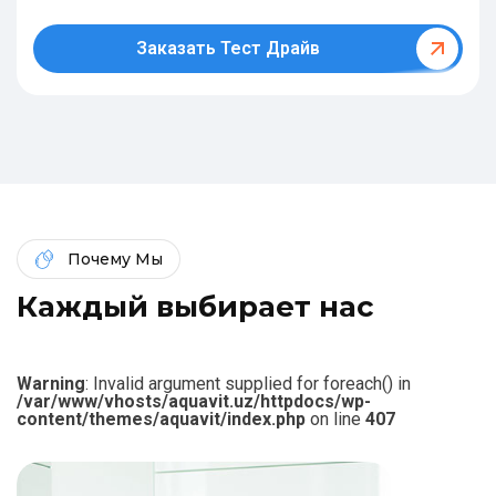
Заказать Тест Драйв
Почему Мы
К
а
ж
д
ы
й
в
ы
б
и
р
а
е
т
н
а
с
Warning
: Invalid argument supplied for foreach() in
/var/www/vhosts/aquavit.uz/httpdocs/wp-
content/themes/aquavit/index.php
on line
407