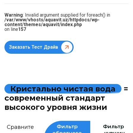
Warning
: Invalid argument supplied for foreach() in
/var/www/vhosts/aquavit.uz/httpdocs/wp-
content/themes/aquavit/index.php
on line
157
Заказать Тест Драйв
К
р
и
с
т
а
л
ь
н
о
ч
и
с
т
а
я
в
о
д
а
=
с
о
в
р
е
м
е
н
н
ы
й
с
т
а
н
д
а
р
т
в
ы
с
о
к
о
г
о
у
р
о
в
н
я
ж
и
з
н
и
Фильтр
Фильтр
Сравните