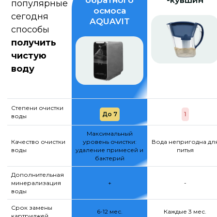
обратного
-кувшин
популярные
осмоса
сегодня
AQUAVIT
способы
получить
чистую
воду
Степени очистки
До 7
1
воды
Максимальный
Качество очистки
уровень очистки:
Вода непригодна дл
воды
удаление примесей и
питья
бактерий
Дополнительная
минерализация
+
-
воды
Срок замены
6-12 мес.
Каждые 3 мес.
картриджей