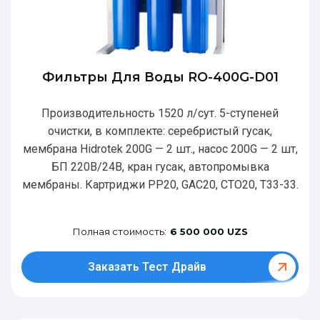
Фильтры Для Воды RO-400G-D01
Производительность 1520 л/сут. 5-ступеней
очистки, в комплекте: серебристый гусак,
мембрана Hidrotek 200G — 2 шт., насос 200G — 2 шт,
БП 220В/24В, кран гусак, автопромывка
мембраны. Картриджи РР20, GAC20, CTO20, T33-33.
Полная стоимость:
6 500 000 UZS
Заказать Тест Драйв