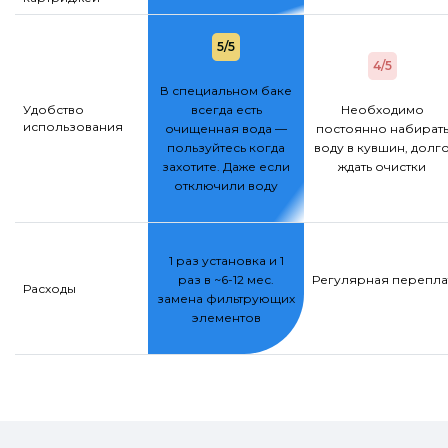
5/5
4/5
В специальном баке
Удобство
всегда есть
Необходимо
использования
очищенная вода —
постоянно набират
пользуйтесь когда
воду в кувшин, долг
захотите. Даже если
ждать очистки
отключили воду
1 раз установка и 1
раз в ~6-12 мес.
Регулярная переплат
Расходы
замена фильтрующих
элементов