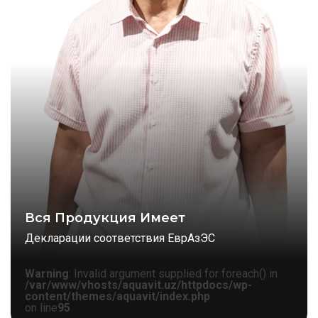
Вся Продукция Имеет
Декларации соответствия ЕврАзЭС
Warning
: Invalid argument supplied for foreach() in
/var/www/vhosts/aquavit.uz/httpdocs/wp-
content/themes/aquavit/index.php
on line
95