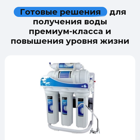
Г
о
т
о
в
ы
е
р
е
ш
е
н
и
я
д
л
я
п
о
л
у
ч
е
н
и
я
в
о
д
ы
п
р
е
м
и
у
м
-
к
л
а
с
с
а
и
п
о
в
ы
ш
е
н
и
я
у
р
о
в
н
я
ж
и
з
н
и