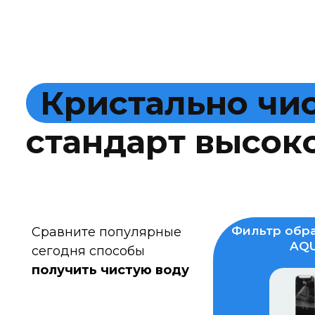
К
р
и
с
т
а
л
ь
н
о
ч
и
с
т
а
н
д
а
р
т
в
ы
с
о
к
Фильтр обра
Сравните популярные
AQU
сегодня способы
получить чистую воду