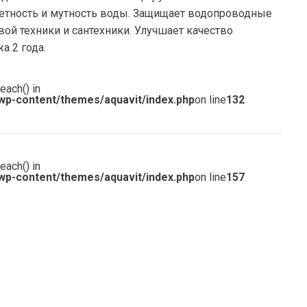
цветность и мутность воды. Защищает водопроводные
ой техники и сантехники. Улучшает качество
а 2 года.
each() in
wp-content/themes/aquavit/index.php
on line
132
each() in
wp-content/themes/aquavit/index.php
on line
157