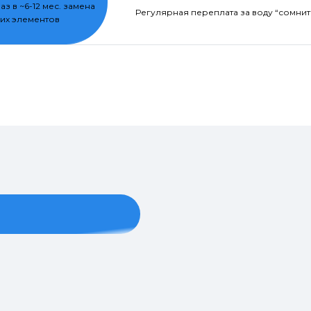
раз в ~6-12 мес. замена
Регулярная переплата за воду “сомнит
их элементов