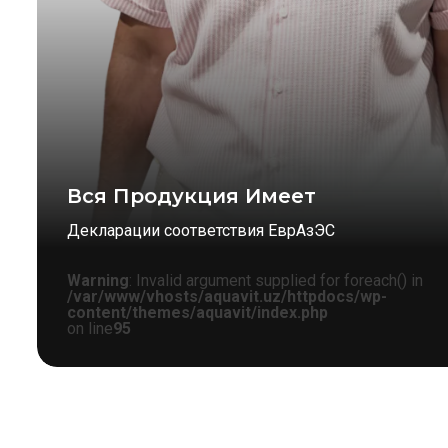
Вся Продукция Имеет
Декларации соответствия ЕврАзЭС
Warning
: Invalid argument supplied for foreach() in
/var/www/vhosts/aquavit.uz/httpdocs/wp-
content/themes/aquavit/index.php
on line
95