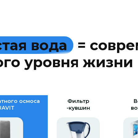
с
т
а
я
в
о
д
а
=
с
о
в
р
е
о
г
о
у
р
о
в
н
я
ж
и
з
н
и
тного осмоса
Фильтр
В
AVIT
-кувшин
во