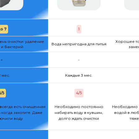
о 7
1
нь очистки: удаление
Хорошее то
Вода непригодна для питья
 и бактерий
заме
+
-
2 мес.
Каждые 3 мес.
5/5
4/5
всегда есть очищенная
Необходимо постоянно
Необходимо 
 когда захотите. Даже
набирать воду в кувшин,
водой в люб
лючили воду
долго ждать очистки
тяже