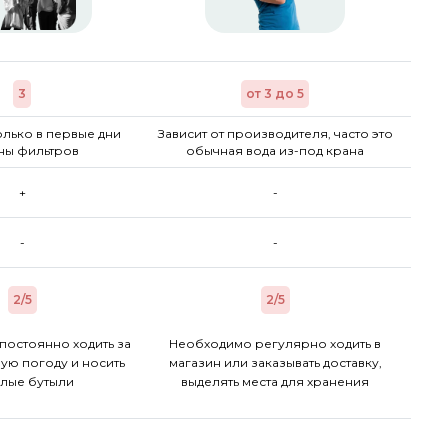
3
от 3 до 5
лько в первые дни
Зависит от производителя, часто это
ны фильтров
обычная вода из-под крана
+
-
-
-
2/5
2/5
постоянно ходить за
Необходимо регулярно ходить в
ую погоду и носить
магазин или заказывать доставку,
лые бутыли
выделять места для хранения