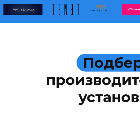
Подбер
производит
установ