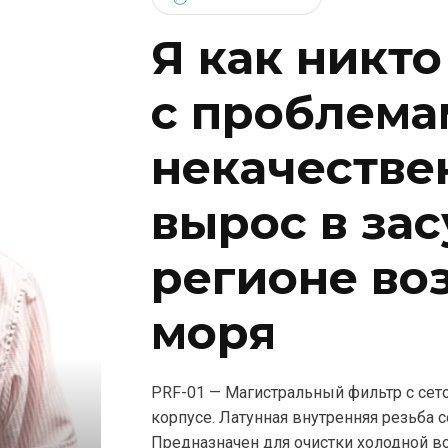
Я как никто
c проблема
некачествен
вырос в за
регионе во
моря
PRF-01 — Магистральный фильтр с се
корпусе. Латунная внутренняя резьба 
Предназначен для очистки холодной во