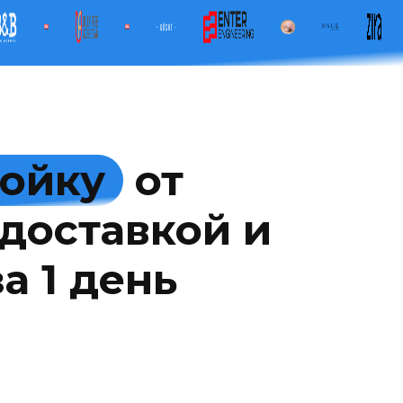
мойку
от
доставкой и
а 1 день