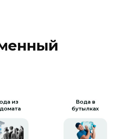
м
е
н
н
ы
й
ода из
Вода в
домата
бутылках