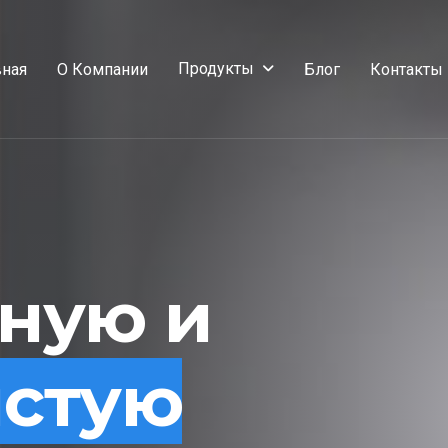
Продукты
вная
О Компании
Блог
Контакты
сную и
истую