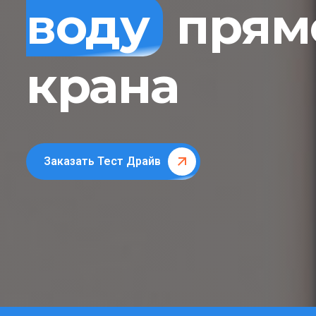
воду
прямо
крана
Заказать Тест Драйв