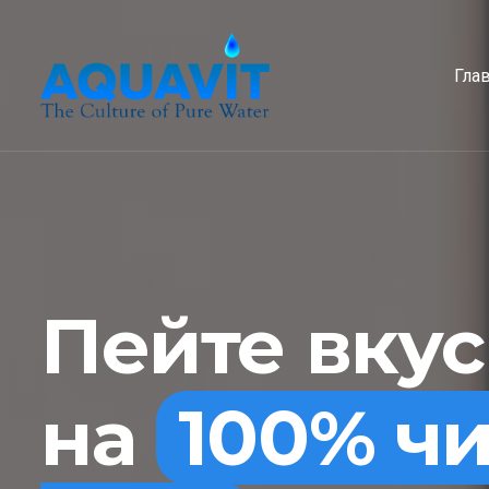
Гла
Пейте вку
на
100% ч