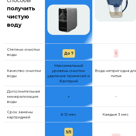
способы
получить
чистую
воду
Степени очистки
До 7
1
воды
Максимальный
Качество очистки
уровень очистки:
Вода непригодна дл
воды
удаление примесей и
питья
бактерий
Дополнительная
минерализация
+
-
воды
Срок замены
6-12 мес.
Каждые 3 мес.
картриджей
5/5