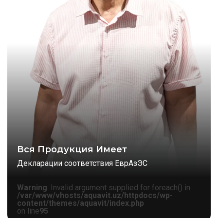
Вся Продукция Имеет
Декларации соответствия ЕврАзЭС
Warning
: Invalid argument supplied for foreach() in
/var/www/vhosts/aquavit.uz/httpdocs/wp-
content/themes/aquavit/index.php
on line
95