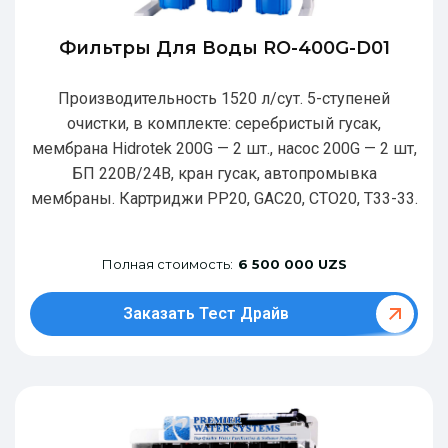
Фильтры Для Воды RO-400G-D01
Производительность 1520 л/сут. 5-ступеней
очистки, в комплекте: серебристый гусак,
мембрана Hidrotek 200G — 2 шт., насос 200G — 2 шт,
БП 220В/24В, кран гусак, автопромывка
мембраны. Картриджи РР20, GAC20, CTO20, T33-33.
Полная стоимость:
6 500 000 UZS
Заказать Тест Драйв