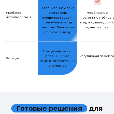
4/5
В специальном баке
Удобство
всегда есть
Необходимо
использования
очищенная вода —
постоянно набират
пользуйтесь когда
воду в кувшин, долг
захотите. Даже если
ждать очистки
отключили воду
1 раз установка и 1
раз в ~6-12 мес.
Регулярная переплат
Расходы
замена фильтрующих
элементов
Г
о
т
о
в
ы
е
р
е
ш
е
н
и
я
д
л
я