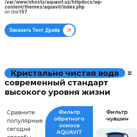
/var/www/vhosts/aquavit.uz/httpdocs/wp-
content/themes/aquavit/index.php
on line
157
Заказать Тест Драйв
К
р
и
с
т
а
л
ь
н
о
ч
и
с
т
а
я
в
о
д
а
=
с
о
в
р
е
м
е
н
н
ы
й
с
т
а
н
д
а
р
т
в
ы
с
о
к
о
г
о
у
р
о
в
н
я
ж
и
з
н
и
Фильтр
Фильтр
Сравните
обратного
-кувшин
популярные
осмоса
сегодня
AQUAVIT