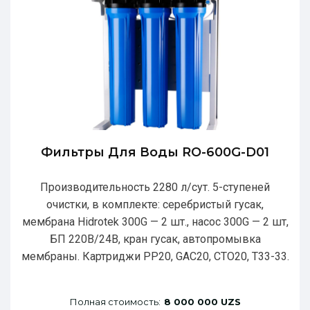
Фильтры Для Воды RO-600G-D01
Производительность 2280 л/сут. 5-ступеней
очистки, в комплекте: серебристый гусак,
мембрана Hidrotek 300G — 2 шт., насос 300G — 2 шт,
БП 220В/24В, кран гусак, автопромывка
мембраны. Картриджи РР20, GAC20, CTO20, T33-33.
Полная стоимость:
8 000 000 UZS