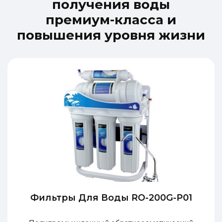
п
о
л
у
ч
е
н
и
я
в
о
д
ы
п
р
е
м
и
у
м
-
к
л
а
с
с
а
и
п
о
в
ы
ш
е
н
и
я
у
р
о
в
н
я
ж
и
з
н
и
Фильтры Для Воды RO-200G-P01