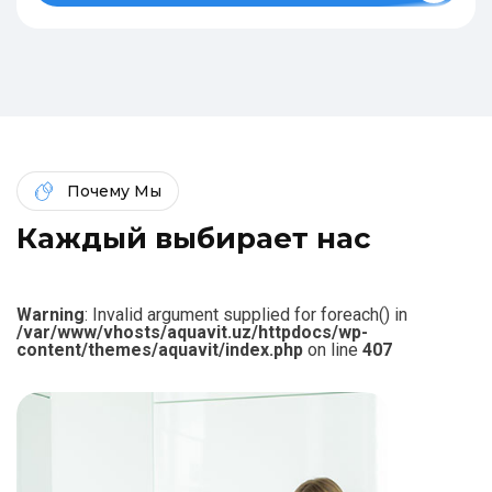
Почему Мы
К
а
ж
д
ы
й
в
ы
б
и
р
а
е
т
н
а
с
Warning
: Invalid argument supplied for foreach() in
/var/www/vhosts/aquavit.uz/httpdocs/wp-
content/themes/aquavit/index.php
on line
407