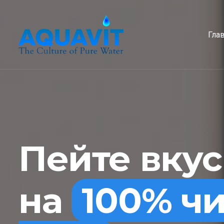
Гла
Пейте вку
на
100% ч