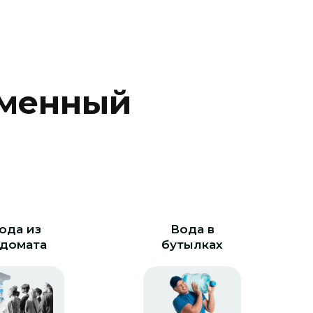
м
е
н
н
ы
й
ода из
Вода в
домата
бутылках