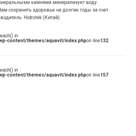
минеральными камнями минерализует воду.
м сохранить здоровье на долгие годы за счет
дитель: Hidrotek (Китай).
each() in
wp-content/themes/aquavit/index.php
on line
132
each() in
wp-content/themes/aquavit/index.php
on line
157