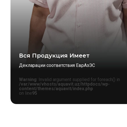
Вся Продукция Имеет
Декларации соответствия ЕврАзЭС
Warning
: Invalid argument supplied for foreach() in
/var/www/vhosts/aquavit.uz/httpdocs/wp-
content/themes/aquavit/index.php
on line
95