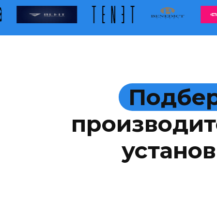
Подбер
производит
установ