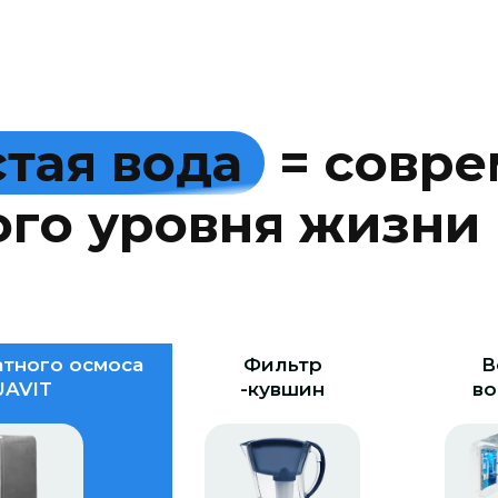
с
т
а
я
в
о
д
а
=
с
о
в
р
е
о
г
о
у
р
о
в
н
я
ж
и
з
н
и
тного осмоса
Фильтр
В
AVIT
-кувшин
во