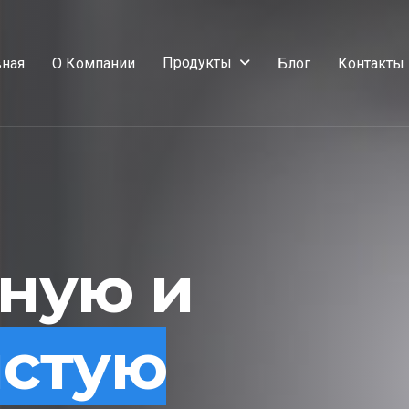
Продукты
вная
О Компании
Блог
Контакты
сную и
истую