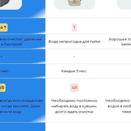
о 7
1
нь очистки: удаление
Хорошее то
Вода непригодна для питья
 и бактерий
заме
+
-
2 мес.
Каждые 3 мес.
5/5
4/5
всегда есть очищенная
Необходимо постоянно
Необходимо 
 когда захотите. Даже
набирать воду в кувшин,
водой в люб
лючили воду
долго ждать очистки
тяже