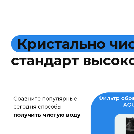
К
р
и
с
т
а
л
ь
н
о
ч
и
с
т
а
н
д
а
р
т
в
ы
с
о
к
Фильтр обра
Сравните популярные
AQU
сегодня способы
получить чистую воду