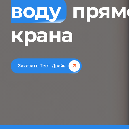
воду
прямо
крана
Заказать Тест Драйв