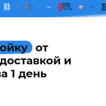
мойку
от
доставкой и
а 1 день