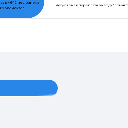
раз в ~6-12 мес. замена
Регулярная переплата за воду “сомнит
их элементов