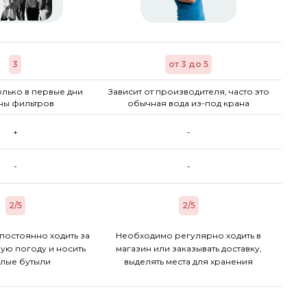
3
от 3 до 5
лько в первые дни
Зависит от производителя, часто это
ны фильтров
обычная вода из-под крана
+
-
-
-
2/5
2/5
постоянно ходить за
Необходимо регулярно ходить в
ую погоду и носить
магазин или заказывать доставку,
лые бутыли
выделять места для хранения