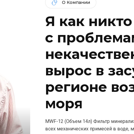
О Компании
Я как никто
c проблема
некачествен
вырос в за
регионе во
моря
МWF-12 (Объем 14л) Фильтр минерализ
всех механических примесей в воде, 