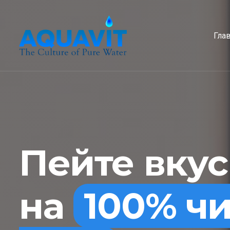
Гла
Пейте вку
на
100% ч