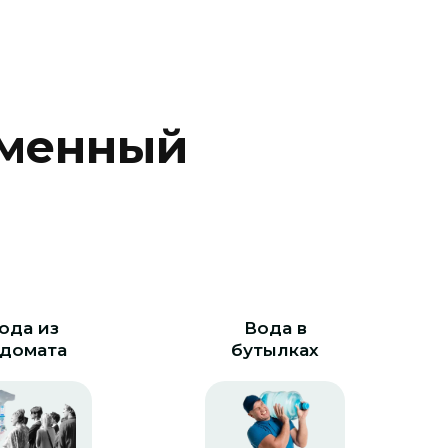
м
е
н
н
ы
й
ода из
Вода в
домата
бутылках