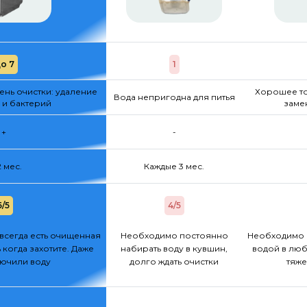
о 7
1
нь очистки: удаление
Хорошее то
Вода непригодна для питья
 и бактерий
заме
+
-
2 мес.
Каждые 3 мес.
5/5
4/5
всегда есть очищенная
Необходимо постоянно
Необходимо 
 когда захотите. Даже
набирать воду в кувшин,
водой в люб
лючили воду
долго ждать очистки
тяже