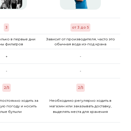
3
от 3 до 5
лько в первые дни
Зависит от производителя, часто это
ны фильтров
обычная вода из-под крана
+
-
-
-
2/5
2/5
постоянно ходить за
Необходимо регулярно ходить в
ую погоду и носить
магазин или заказывать доставку,
лые бутыли
выделять места для хранения