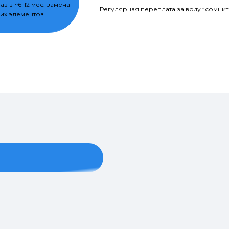
раз в ~6-12 мес. замена
Регулярная переплата за воду “сомнит
их элементов