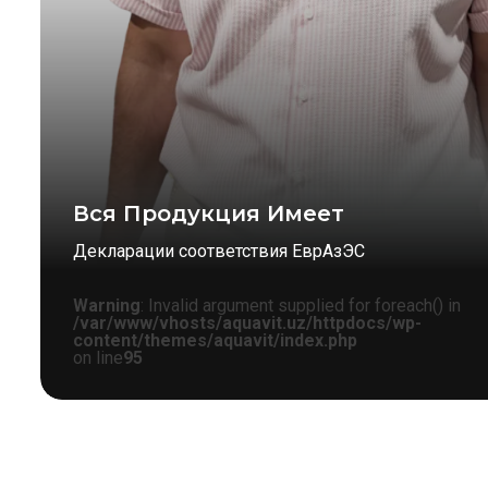
Вся Продукция Имеет
Декларации соответствия ЕврАзЭС
Warning
: Invalid argument supplied for foreach() in
/var/www/vhosts/aquavit.uz/httpdocs/wp-
content/themes/aquavit/index.php
on line
95