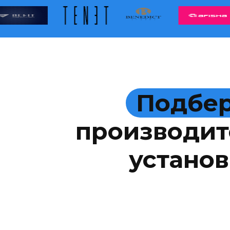
Подбер
производит
установ