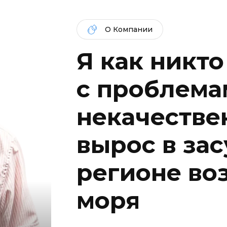
О Компании
Я как никто
c проблема
некачествен
вырос в за
регионе во
моря