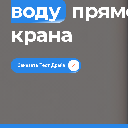
воду
прямо
крана
Заказать Тест Драйв