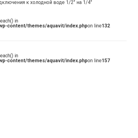
ключения к холодной воде 1/2″ на 1/4″
each() in
wp-content/themes/aquavit/index.php
on line
132
each() in
wp-content/themes/aquavit/index.php
on line
157