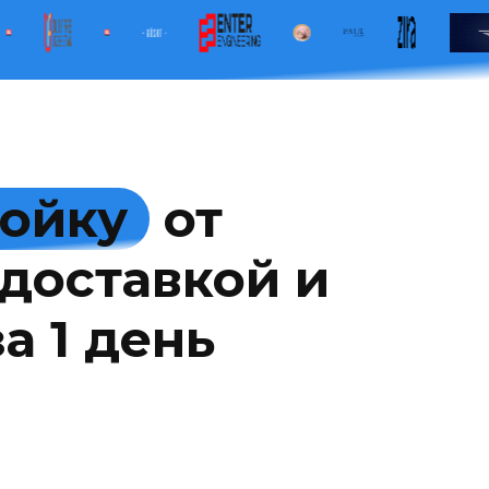
мойку
от
доставкой и
а 1 день