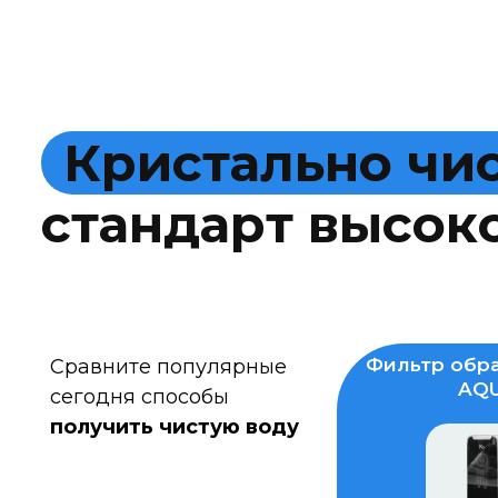
К
р
и
с
т
а
л
ь
н
о
ч
и
с
т
а
н
д
а
р
т
в
ы
с
о
к
Фильтр обра
Сравните популярные
AQU
сегодня способы
получить чистую воду