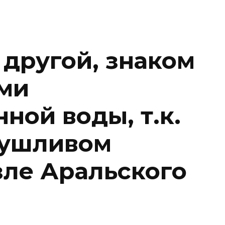
 другой, знаком
ми
ной воды, т.к.
сушливом
зле Аральского