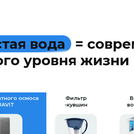
с
т
а
я
в
о
д
а
=
с
о
в
р
е
о
г
о
у
р
о
в
н
я
ж
и
з
н
и
тного осмоса
Фильтр
В
AVIT
-кувшин
во