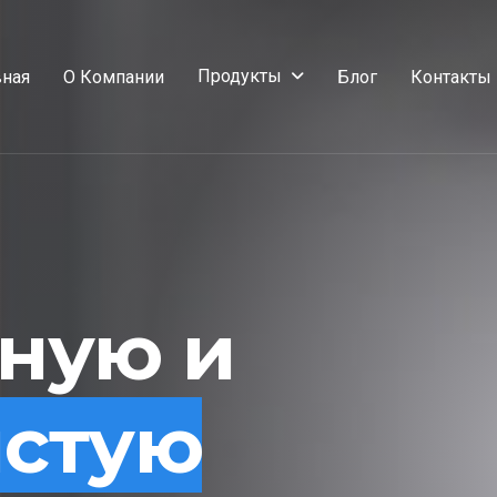
Продукты
вная
О Компании
Блог
Контакты
сную и
истую