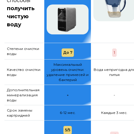
способы
получить
чистую
воду
Степени очистки
До 7
1
воды
Максимальный
Качество очистки
уровень очистки:
Вода непригодна дл
воды
удаление примесей и
питья
бактерий
Дополнительная
минерализация
+
-
воды
Срок замены
6-12 мес.
Каждые 3 мес.
картриджей
5/5