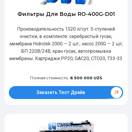
Фильтры Для Воды RO-400G-D01
Производительность 1520 л/сут. 5-ступеней
очистки, в комплекте: серебристый гусак,
мембрана Hidrotek 200G — 2 шт., насос 200G — 2 шт,
БП 220В/24В, кран гусак, автопромывка
мембраны. Картриджи РР20, GAC20, CTO20, T33-33.
Полная стоимость:
6 500 000 UZS
Заказать Тест Драйв