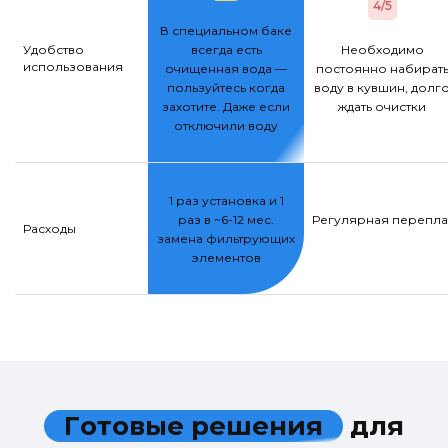
4/5
В специальном баке
Удобство
всегда есть
Необходимо
использования
очищенная вода —
постоянно набират
пользуйтесь когда
воду в кувшин, долг
захотите. Даже если
ждать очистки
отключили воду
1 раз установка и 1
раз в ~6-12 мес.
Регулярная переплат
Расходы
замена фильтрующих
элементов
Г
о
т
о
в
ы
е
р
е
ш
е
н
и
я
д
л
я