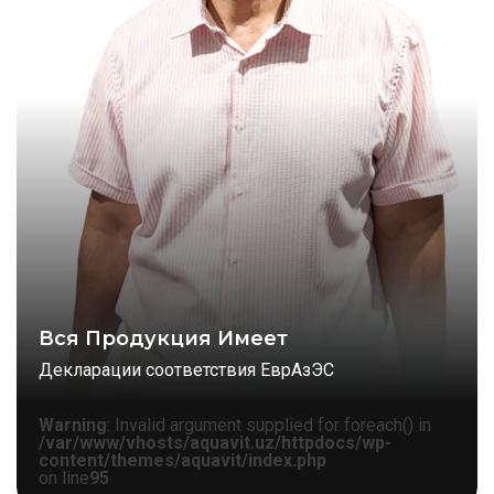
Вся Продукция Имеет
Декларации соответствия ЕврАзЭС
Warning
: Invalid argument supplied for foreach() in
/var/www/vhosts/aquavit.uz/httpdocs/wp-
content/themes/aquavit/index.php
on line
95