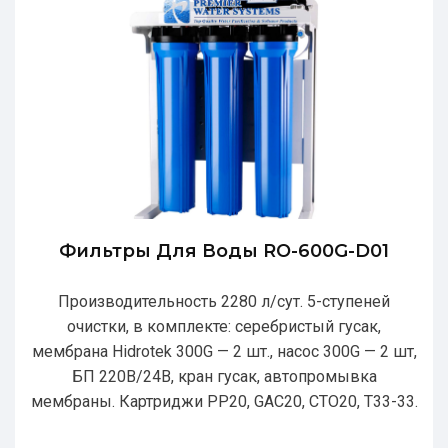
Фильтры Для Воды RO-600G-D01
Производительность 2280 л/сут. 5-ступеней
очистки, в комплекте: серебристый гусак,
мембрана Hidrotek 300G — 2 шт., насос 300G — 2 шт,
БП 220В/24В, кран гусак, автопромывка
мембраны. Картриджи РР20, GAC20, CTO20, T33-33.