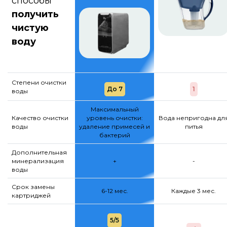
способы
получить
чистую
воду
Степени очистки
До 7
1
воды
Максимальный
Качество очистки
уровень очистки:
Вода непригодна дл
воды
удаление примесей и
питья
бактерий
Дополнительная
минерализация
+
-
воды
Срок замены
6-12 мес.
Каждые 3 мес.
картриджей
5/5