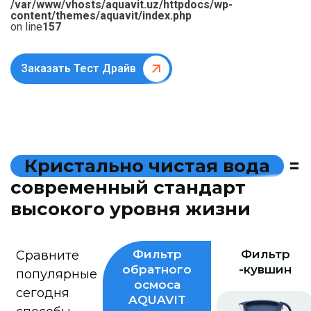
/var/www/vhosts/aquavit.uz/httpdocs/wp-
content/themes/aquavit/index.php
on line
157
Заказать Тест Драйв
К
р
и
с
т
а
л
ь
н
о
ч
и
с
т
а
я
в
о
д
а
=
с
о
в
р
е
м
е
н
н
ы
й
с
т
а
н
д
а
р
т
в
ы
с
о
к
о
г
о
у
р
о
в
н
я
ж
и
з
н
и
Фильтр
Фильтр
Сравните
обратного
-кувшин
популярные
осмоса
сегодня
AQUAVIT