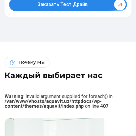
Заказать Тест Драйв
Почему Мы
К
а
ж
д
ы
й
в
ы
б
и
р
а
е
т
н
а
с
Warning
: Invalid argument supplied for foreach() in
/var/www/vhosts/aquavit.uz/httpdocs/wp-
content/themes/aquavit/index.php
on line
407