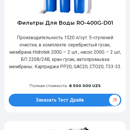
Фильтры Для Воды RO-400G-D01
Производительность 1520 л/сут. 5-ступеней
очистки, в комплекте: серебристый гусак,
мембрана Hidrotek 200G — 2 шт., насос 200G — 2 шт,
БП 220В/24В, кран гусак, автопромывка
мембраны. Картриджи РР20, GAC20, CTO20, T33-33.
Полная стоимость:
6 500 000 UZS
Заказать Тест Драйв