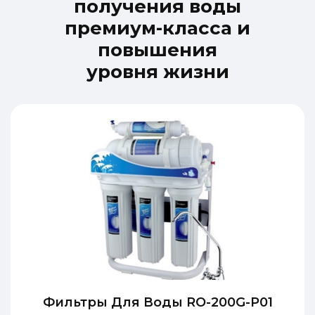
п
о
л
у
ч
е
н
и
я
в
о
д
ы
п
р
е
м
и
у
м
-
к
л
а
с
с
а
и
п
о
в
ы
ш
е
н
и
я
у
р
о
в
н
я
ж
и
з
н
и
Фильтры Для Воды RO-200G-P01