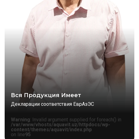
Вся Продукция Имеет
Декларации соответствия ЕврАзЭС
Warning
: Invalid argument supplied for foreach() in
/var/www/vhosts/aquavit.uz/httpdocs/wp-
content/themes/aquavit/index.php
on line
95