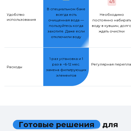
4/5
В специальном баке
Удобство
всегда есть
Необходимо
использования
очищенная вода —
постоянно набират
пользуйтесь когда
воду в кувшин, долг
захотите. Даже если
ждать очистки
отключили воду
1 раз установка и 1
раз в ~6-12 мес.
Регулярная переплат
Расходы
замена фильтрующих
элементов
Г
о
т
о
в
ы
е
р
е
ш
е
н
и
я
д
л
я