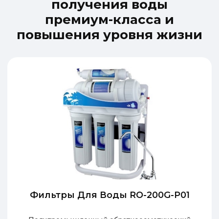
п
о
л
у
ч
е
н
и
я
в
о
д
ы
п
р
е
м
и
у
м
-
к
л
а
с
с
а
и
п
о
в
ы
ш
е
н
и
я
у
р
о
в
н
я
ж
и
з
н
и
Фильтры Для Воды RO-200G-P01