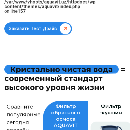
/var/www/vhosts/aquavit.uz/httpdocs/wp-
content/themes/aquavit/index.php
on line
157
Заказать Тест Драйв
К
р
и
с
т
а
л
ь
н
о
ч
и
с
т
а
я
в
о
д
а
=
с
о
в
р
е
м
е
н
н
ы
й
с
т
а
н
д
а
р
т
в
ы
с
о
к
о
г
о
у
р
о
в
н
я
ж
и
з
н
и
Фильтр
Фильтр
Сравните
обратного
-кувшин
популярные
осмоса
сегодня
AQUAVIT