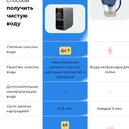
способы
получить
чистую
воду
Степени очистки
До 7
1
воды
Максимальный
Качество очистки
уровень очистки:
Вода непригодна дл
воды
удаление примесей и
питья
бактерий
Дополнительная
минерализация
+
-
воды
Срок замены
6-12 мес.
Каждые 3 мес.
картриджей
5/5