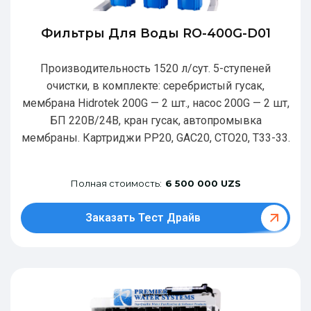
Фильтры Для Воды RO-400G-D01
Производительность 1520 л/сут. 5-ступеней
очистки, в комплекте: серебристый гусак,
мембрана Hidrotek 200G — 2 шт., насос 200G — 2 шт,
БП 220В/24В, кран гусак, автопромывка
мембраны. Картриджи РР20, GAC20, CTO20, T33-33.
Полная стоимость:
6 500 000 UZS
Заказать Тест Драйв