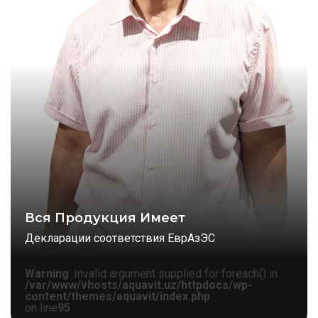
Вся Продукция Имеет
Декларации соответствия ЕврАзЭС
Warning
: Invalid argument supplied for foreach() in
/var/www/vhosts/aquavit.uz/httpdocs/wp-
content/themes/aquavit/index.php
on line
95