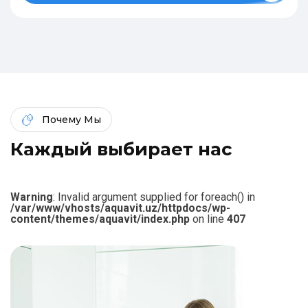
Почему Мы
К
а
ж
д
ы
й
в
ы
б
и
р
а
е
т
н
а
с
Warning
: Invalid argument supplied for foreach() in
/var/www/vhosts/aquavit.uz/httpdocs/wp-
content/themes/aquavit/index.php
on line
407