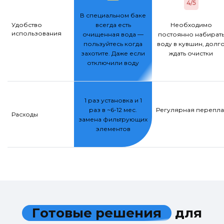
4/5
В специальном баке
Удобство
всегда есть
Необходимо
использования
очищенная вода —
постоянно набират
пользуйтесь когда
воду в кувшин, долг
захотите. Даже если
ждать очистки
отключили воду
1 раз установка и 1
раз в ~6-12 мес.
Регулярная переплат
Расходы
замена фильтрующих
элементов
Г
о
т
о
в
ы
е
р
е
ш
е
н
и
я
д
л
я