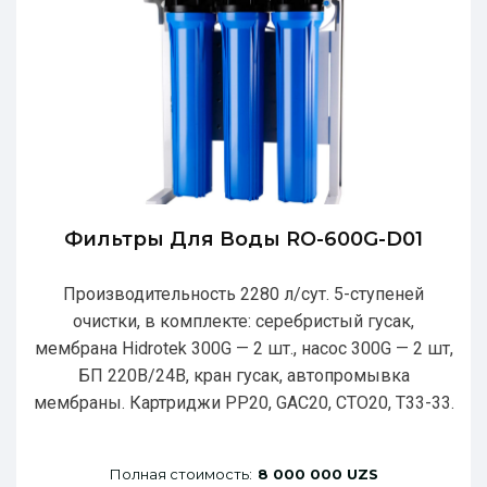
Фильтры Для Воды RO-600G-D01
Производительность 2280 л/сут. 5-ступеней
очистки, в комплекте: серебристый гусак,
мембрана Hidrotek 300G — 2 шт., насос 300G — 2 шт,
БП 220В/24В, кран гусак, автопромывка
мембраны. Картриджи РР20, GAC20, CTO20, T33-33.
Полная стоимость:
8 000 000 UZS