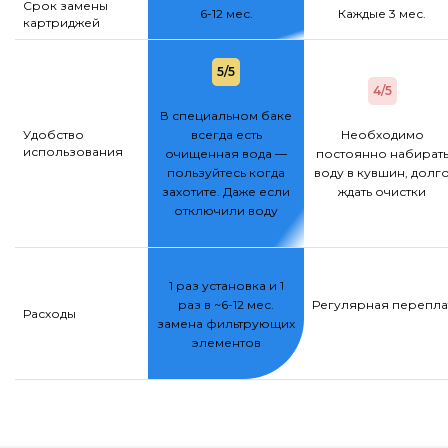
Срок замены
6-12 мес.
Каждые 3 мес.
картриджей
5/5
4/5
В специальном баке
Удобство
всегда есть
Необходимо
использования
очищенная вода —
постоянно набират
пользуйтесь когда
воду в кувшин, долг
захотите. Даже если
ждать очистки
отключили воду
1 раз установка и 1
раз в ~6-12 мес.
Регулярная переплат
Расходы
замена фильтрующих
элементов