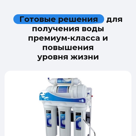
Г
о
т
о
в
ы
е
р
е
ш
е
н
и
я
д
л
я
п
о
л
у
ч
е
н
и
я
в
о
д
ы
п
р
е
м
и
у
м
-
к
л
а
с
с
а
и
п
о
в
ы
ш
е
н
и
я
у
р
о
в
н
я
ж
и
з
н
и