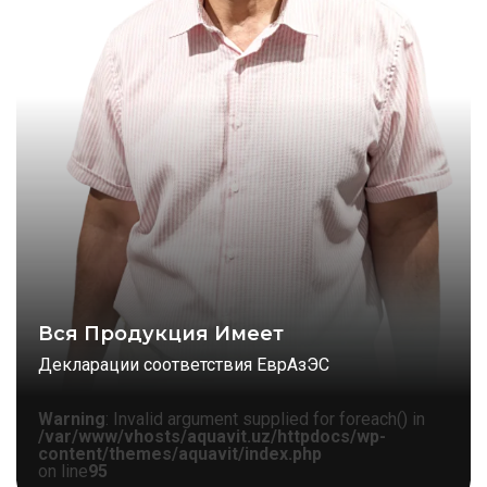
Вся Продукция Имеет
Декларации соответствия ЕврАзЭС
Warning
: Invalid argument supplied for foreach() in
/var/www/vhosts/aquavit.uz/httpdocs/wp-
content/themes/aquavit/index.php
on line
95