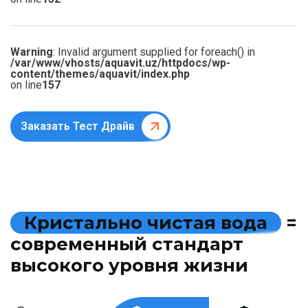
Warning
: Invalid argument supplied for foreach() in
/var/www/vhosts/aquavit.uz/httpdocs/wp-
content/themes/aquavit/index.php
on line
157
Заказать Тест Драйв
К
р
и
с
т
а
л
ь
н
о
ч
и
с
т
а
я
в
о
д
а
=
с
о
в
р
е
м
е
н
н
ы
й
с
т
а
н
д
а
р
т
в
ы
с
о
к
о
г
о
у
р
о
в
н
я
ж
и
з
н
и