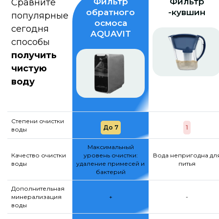
Фильтр
Фильтр
Сравните
обратного
-кувшин
популярные
осмоса
сегодня
AQUAVIT
способы
получить
чистую
воду
Степени очистки
До 7
1
воды
Максимальный
Качество очистки
уровень очистки:
Вода непригодна дл
воды
удаление примесей и
питья
бактерий
Дополнительная
минерализация
+
-
воды