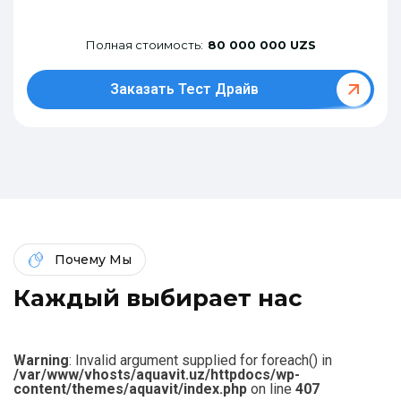
Полная стоимость:
80 000 000 UZS
Заказать Тест Драйв
Почему Мы
К
а
ж
д
ы
й
в
ы
б
и
р
а
е
т
н
а
с
Warning
: Invalid argument supplied for foreach() in
/var/www/vhosts/aquavit.uz/httpdocs/wp-
content/themes/aquavit/index.php
on line
407