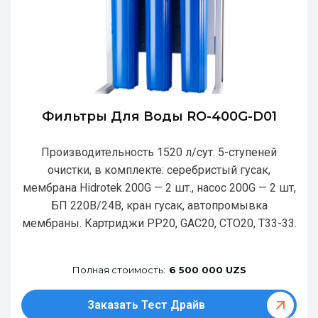
Фильтры Для Воды RO-400G-D01
Производительность 1520 л/сут. 5-ступеней
очистки, в комплекте: серебристый гусак,
мембрана Hidrotek 200G — 2 шт., насос 200G — 2 шт,
БП 220В/24В, кран гусак, автопромывка
мембраны. Картриджи РР20, GAC20, CTO20, T33-33.
Полная стоимость:
6 500 000 UZS
Заказать Тест Драйв