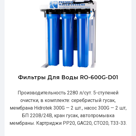
Фильтры Для Воды RO-600G-D01
Производительность 2280 л/сут. 5-ступеней
очистки, в комплекте: серебристый гусак,
мембрана Hidrotek 300G — 2 шт., насос 300G — 2 шт,
БП 220В/24В, кран гусак, автопромывка
мембраны. Картриджи РР20, GAC20, CTO20, T33-33.