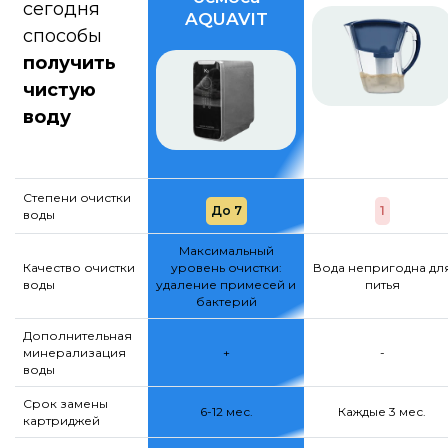
сегодня
AQUAVIT
способы
получить
чистую
воду
Степени очистки
До 7
1
воды
Максимальный
Качество очистки
уровень очистки:
Вода непригодна дл
воды
удаление примесей и
питья
бактерий
Дополнительная
минерализация
+
-
воды
Срок замены
6-12 мес.
Каждые 3 мес.
картриджей