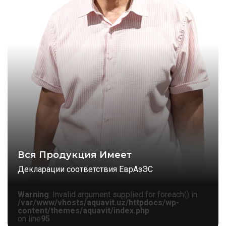
Вся Продукция Имеет
Декларации соответствия ЕврАзЭС
Warning
: Invalid argument supplied for foreach() in
/var/www/vhosts/aquavit.uz/httpdocs/wp-
content/themes/aquavit/index.php
on line
95