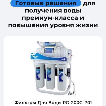
Г
о
т
о
в
ы
е
р
е
ш
е
н
и
я
д
л
я
п
о
л
у
ч
е
н
и
я
в
о
д
ы
п
р
е
м
и
у
м
-
к
л
а
с
с
а
и
п
о
в
ы
ш
е
н
и
я
у
р
о
в
н
я
ж
и
з
н
и
Фильтры Для Воды RO-200G-P01