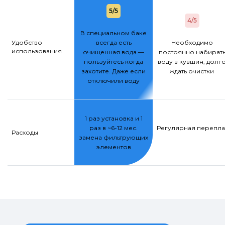
5/5
4/5
В специальном баке
Удобство
всегда есть
Необходимо
использования
очищенная вода —
постоянно набират
пользуйтесь когда
воду в кувшин, долг
захотите. Даже если
ждать очистки
отключили воду
1 раз установка и 1
раз в ~6-12 мес.
Регулярная переплат
Расходы
замена фильтрующих
элементов