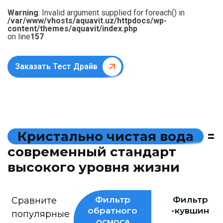
Warning
: Invalid argument supplied for foreach() in
/var/www/vhosts/aquavit.uz/httpdocs/wp-
content/themes/aquavit/index.php
on line
157
Заказать Тест Драйв
К
р
и
с
т
а
л
ь
н
о
ч
и
с
т
а
я
в
о
д
а
=
с
о
в
р
е
м
е
н
н
ы
й
с
т
а
н
д
а
р
т
в
ы
с
о
к
о
г
о
у
р
о
в
н
я
ж
и
з
н
и
Фильтр
Фильтр
Сравните
обратного
-кувшин
популярные
осмоса