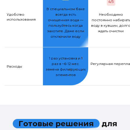
4/5
В специальном баке
Удобство
всегда есть
Необходимо
использования
очищенная вода —
постоянно набират
пользуйтесь когда
воду в кувшин, долг
захотите. Даже если
ждать очистки
отключили воду
1 раз установка и 1
раз в ~6-12 мес.
Регулярная переплат
Расходы
замена фильтрующих
элементов
Г
о
т
о
в
ы
е
р
е
ш
е
н
и
я
д
л
я