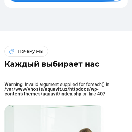
Почему Мы
К
а
ж
д
ы
й
в
ы
б
и
р
а
е
т
н
а
с
Warning
: Invalid argument supplied for foreach() in
/var/www/vhosts/aquavit.uz/httpdocs/wp-
content/themes/aquavit/index.php
on line
407