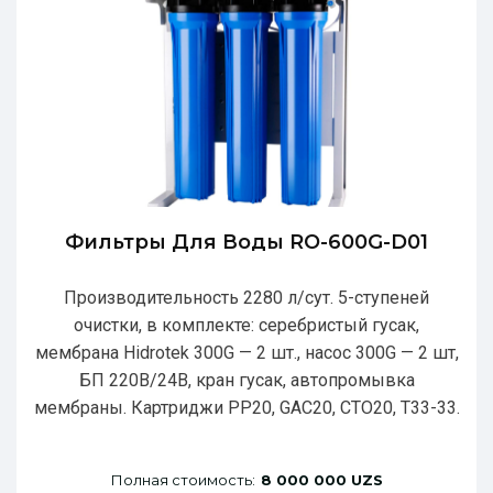
Фильтры Для Воды RO-600G-D01
Производительность 2280 л/сут. 5-ступеней
очистки, в комплекте: серебристый гусак,
мембрана Hidrotek 300G — 2 шт., насос 300G — 2 шт,
БП 220В/24В, кран гусак, автопромывка
мембраны. Картриджи РР20, GAC20, CTO20, T33-33.
Полная стоимость:
8 000 000 UZS