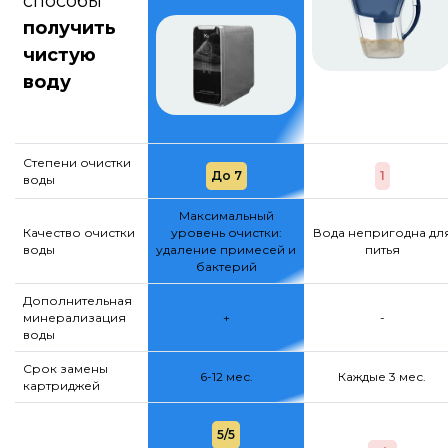
способы
получить
чистую
воду
Степени очистки
До 7
1
воды
Максимальный
Качество очистки
уровень очистки:
Вода непригодна дл
воды
удаление примесей и
питья
бактерий
Дополнительная
минерализация
+
-
воды
Срок замены
6-12 мес.
Каждые 3 мес.
картриджей
5/5