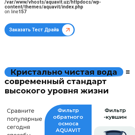
/var/www/vhosts/aquavit.uz/httpdocs/wp-
content/themes/aquavit/index.php
on line
157
Заказать Тест Драйв
К
р
и
с
т
а
л
ь
н
о
ч
и
с
т
а
я
в
о
д
а
=
с
о
в
р
е
м
е
н
н
ы
й
с
т
а
н
д
а
р
т
в
ы
с
о
к
о
г
о
у
р
о
в
н
я
ж
и
з
н
и
Фильтр
Фильтр
Сравните
обратного
-кувшин
популярные
осмоса
сегодня
AQUAVIT