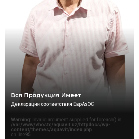
Вся Продукция Имеет
Декларации соответствия ЕврАзЭС
Warning
: Invalid argument supplied for foreach() in
/var/www/vhosts/aquavit.uz/httpdocs/wp-
content/themes/aquavit/index.php
on line
95