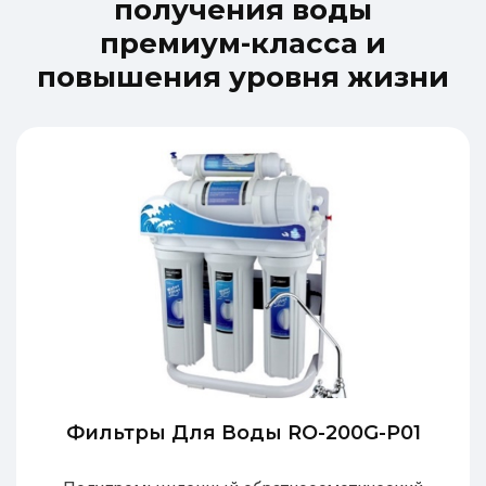
п
о
л
у
ч
е
н
и
я
в
о
д
ы
п
р
е
м
и
у
м
-
к
л
а
с
с
а
и
п
о
в
ы
ш
е
н
и
я
у
р
о
в
н
я
ж
и
з
н
и
Фильтры Для Воды RO-200G-P01