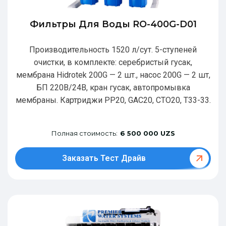
Фильтры Для Воды RO-400G-D01
Производительность 1520 л/сут. 5-ступеней
очистки, в комплекте: серебристый гусак,
мембрана Hidrotek 200G — 2 шт., насос 200G — 2 шт,
БП 220В/24В, кран гусак, автопромывка
мембраны. Картриджи РР20, GAC20, CTO20, T33-33.
Полная стоимость:
6 500 000 UZS
Заказать Тест Драйв