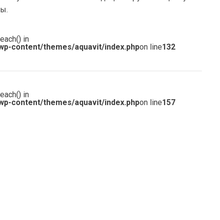
ы.
each() in
wp-content/themes/aquavit/index.php
on line
132
each() in
wp-content/themes/aquavit/index.php
on line
157