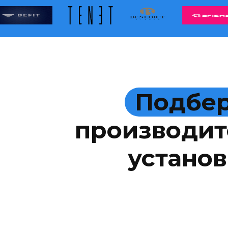
Подбер
производит
установ