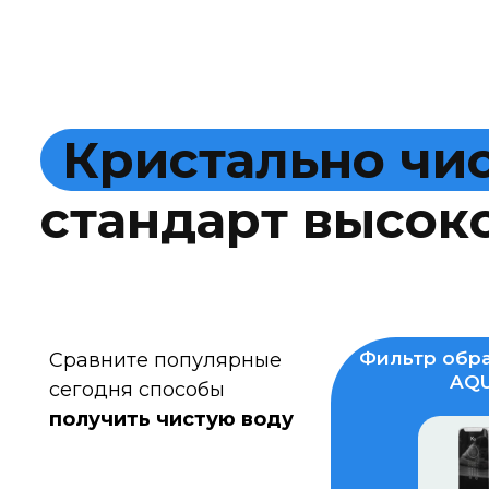
К
р
и
с
т
а
л
ь
н
о
ч
и
с
т
а
н
д
а
р
т
в
ы
с
о
к
Фильтр обра
Сравните популярные
AQU
сегодня способы
получить чистую воду