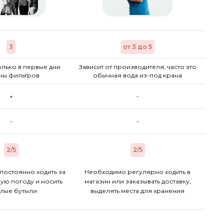
3
от 3 до 5
лько в первые дни
Зависит от производителя, часто это
ны фильтров
обычная вода из-под крана
+
-
-
-
2/5
2/5
постоянно ходить за
Необходимо регулярно ходить в
ую погоду и носить
магазин или заказывать доставку,
лые бутыли
выделять места для хранения