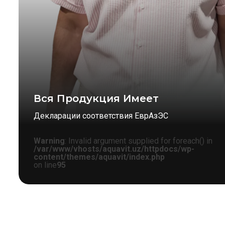
Вся Продукция Имеет
Декларации соответствия ЕврАзЭС
Warning
: Invalid argument supplied for foreach() in
/var/www/vhosts/aquavit.uz/httpdocs/wp-
content/themes/aquavit/index.php
on line
95