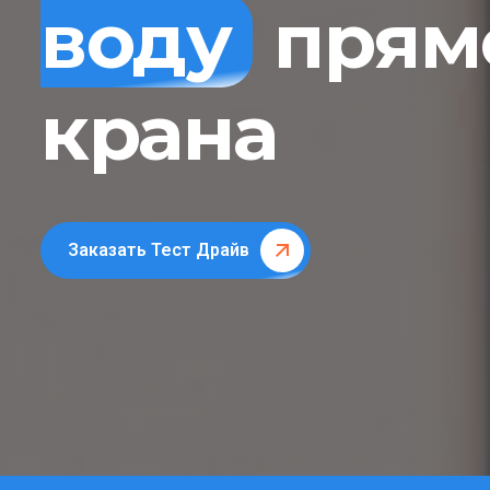
воду
прямо
крана
Заказать Тест Драйв