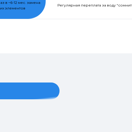
раз в ~6-12 мес. замена
Регулярная переплата за воду “сомнит
их элементов