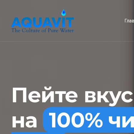
Гла
Пейте вку
на
100% ч