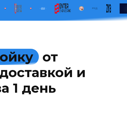
мойку
от
доставкой и
а 1 день