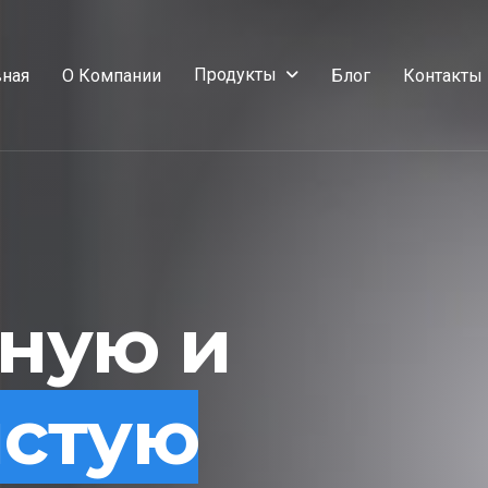
Продукты
вная
О Компании
Блог
Контакты
сную и
истую