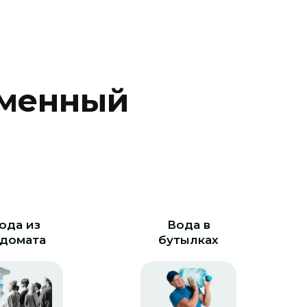
м
е
н
н
ы
й
ода из
Вода в
домата
бутылках