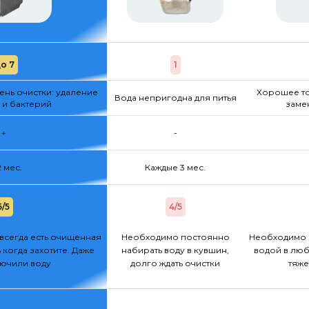
о 7
1
нь очистки: удаление
Хорошее то
Вода непригодна для питья
 и бактерий
заме
+
-
2 мес.
Каждые 3 мес.
5/5
4/5
всегда есть очищенная
Необходимо постоянно
Необходимо 
 когда захотите. Даже
набирать воду в кувшин,
водой в люб
лючили воду
долго ждать очистки
тяже