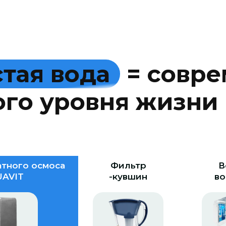
с
т
а
я
в
о
д
а
=
с
о
в
р
е
о
г
о
у
р
о
в
н
я
ж
и
з
н
и
тного осмоса
Фильтр
В
AVIT
-кувшин
во