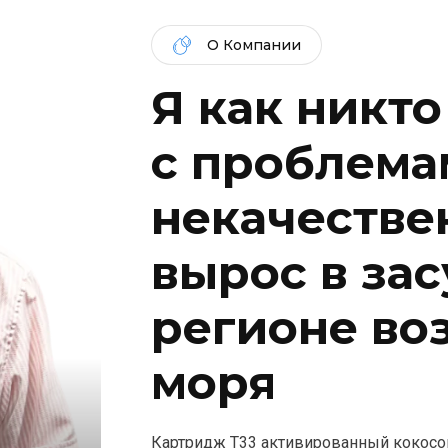
О Компании
Я как никто
c проблема
некачествен
вырос в за
регионе во
моря
Картридж T33 активированный кокосо