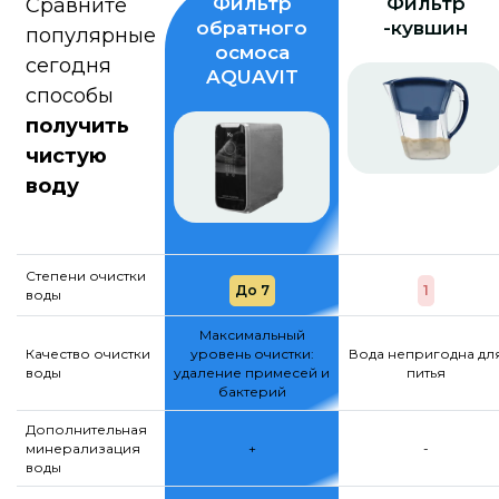
Фильтр
Фильтр
Сравните
обратного
-кувшин
популярные
осмоса
сегодня
AQUAVIT
способы
получить
чистую
воду
Степени очистки
До 7
1
воды
Максимальный
Качество очистки
уровень очистки:
Вода непригодна дл
воды
удаление примесей и
питья
бактерий
Дополнительная
минерализация
+
-
воды