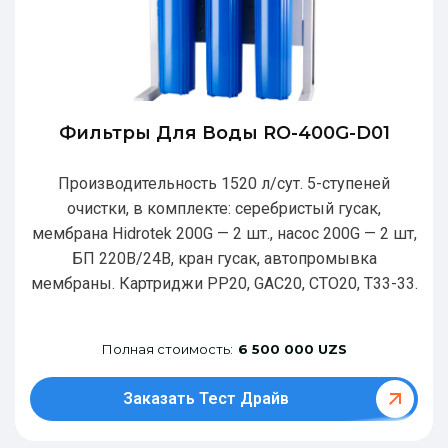
Фильтры Для Воды RO-400G-D01
Производительность 1520 л/сут. 5-ступеней
очистки, в комплекте: серебристый гусак,
мембрана Hidrotek 200G — 2 шт., насос 200G — 2 шт,
БП 220В/24В, кран гусак, автопромывка
мембраны. Картриджи РР20, GAC20, CTO20, T33-33.
Полная стоимость:
6 500 000 UZS
Заказать Тест Драйв