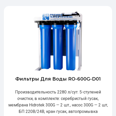
Фильтры Для Воды RO-600G-D01
Производительность 2280 л/сут. 5-ступеней
очистки, в комплекте: серебристый гусак,
мембрана Hidrotek 300G — 2 шт., насос 300G — 2 шт,
БП 220В/24В, кран гусак, автопромывка