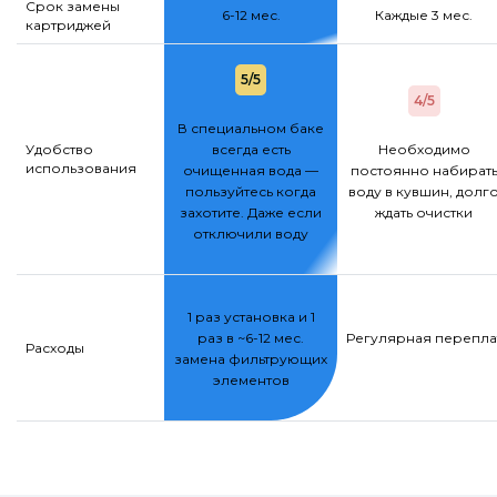
Срок замены
6-12 мес.
Каждые 3 мес.
картриджей
5/5
4/5
В специальном баке
Удобство
всегда есть
Необходимо
использования
очищенная вода —
постоянно набират
пользуйтесь когда
воду в кувшин, долг
захотите. Даже если
ждать очистки
отключили воду
1 раз установка и 1
раз в ~6-12 мес.
Регулярная переплат
Расходы
замена фильтрующих
элементов