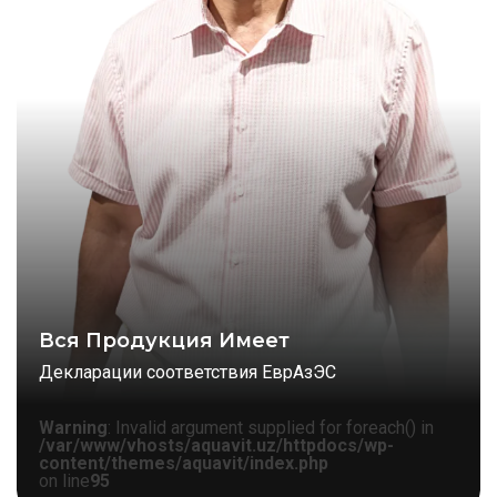
Вся Продукция Имеет
Декларации соответствия ЕврАзЭС
Warning
: Invalid argument supplied for foreach() in
/var/www/vhosts/aquavit.uz/httpdocs/wp-
content/themes/aquavit/index.php
on line
95