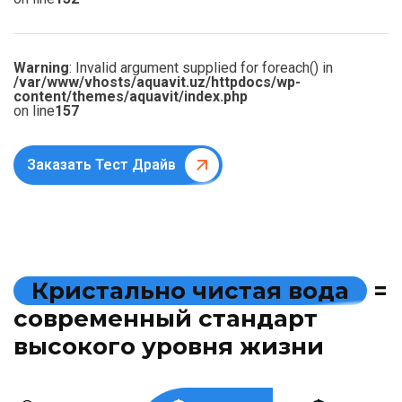
Warning
: Invalid argument supplied for foreach() in
/var/www/vhosts/aquavit.uz/httpdocs/wp-
content/themes/aquavit/index.php
on line
157
Заказать Тест Драйв
К
р
и
с
т
а
л
ь
н
о
ч
и
с
т
а
я
в
о
д
а
=
с
о
в
р
е
м
е
н
н
ы
й
с
т
а
н
д
а
р
т
в
ы
с
о
к
о
г
о
у
р
о
в
н
я
ж
и
з
н
и