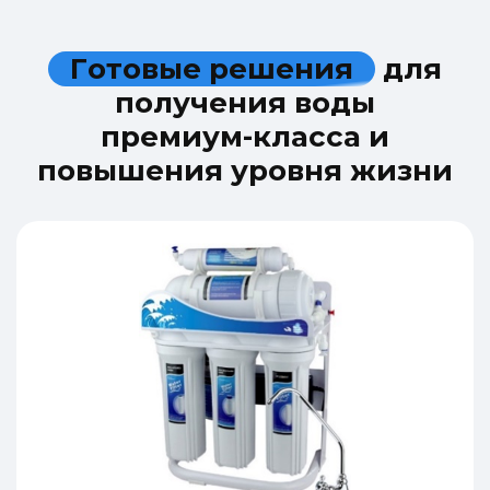
Г
о
т
о
в
ы
е
р
е
ш
е
н
и
я
д
л
я
п
о
л
у
ч
е
н
и
я
в
о
д
ы
п
р
е
м
и
у
м
-
к
л
а
с
с
а
и
п
о
в
ы
ш
е
н
и
я
у
р
о
в
н
я
ж
и
з
н
и