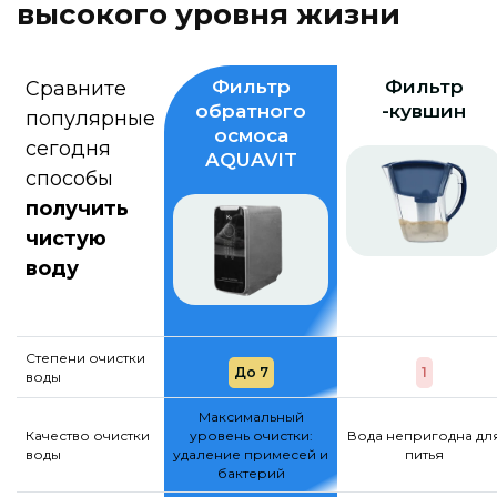
в
ы
с
о
к
о
г
о
у
р
о
в
н
я
ж
и
з
н
и
Фильтр
Фильтр
Сравните
обратного
-кувшин
популярные
осмоса
сегодня
AQUAVIT
способы
получить
чистую
воду
Степени очистки
До 7
1
воды
Максимальный
Качество очистки
уровень очистки:
Вода непригодна дл
воды
удаление примесей и
питья
бактерий