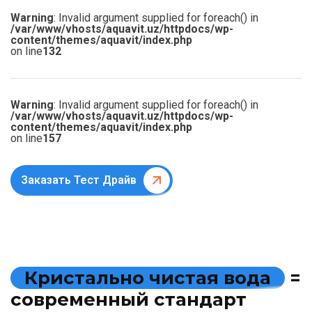
Warning
: Invalid argument supplied for foreach() in
/var/www/vhosts/aquavit.uz/httpdocs/wp-
content/themes/aquavit/index.php
on line
132
Warning
: Invalid argument supplied for foreach() in
/var/www/vhosts/aquavit.uz/httpdocs/wp-
content/themes/aquavit/index.php
on line
157
Заказать Тест Драйв
К
р
и
с
т
а
л
ь
н
о
ч
и
с
т
а
я
в
о
д
а
=
с
о
в
р
е
м
е
н
н
ы
й
с
т
а
н
д
а
р
т