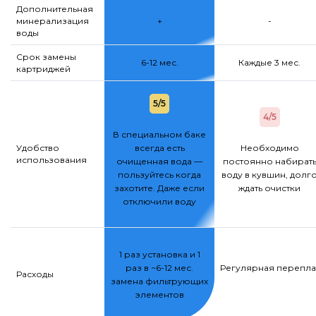
Дополнительная
минерализация
+
-
воды
Срок замены
6-12 мес.
Каждые 3 мес.
картриджей
5/5
4/5
В специальном баке
Удобство
всегда есть
Необходимо
использования
очищенная вода —
постоянно набират
пользуйтесь когда
воду в кувшин, долг
захотите. Даже если
ждать очистки
отключили воду
1 раз установка и 1
раз в ~6-12 мес.
Регулярная переплат
Расходы
замена фильтрующих
элементов