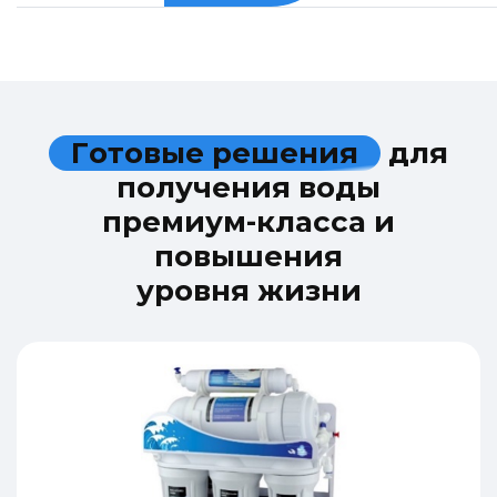
Г
о
т
о
в
ы
е
р
е
ш
е
н
и
я
д
л
я
п
о
л
у
ч
е
н
и
я
в
о
д
ы
п
р
е
м
и
у
м
-
к
л
а
с
с
а
и
п
о
в
ы
ш
е
н
и
я
у
р
о
в
н
я
ж
и
з
н
и