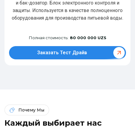
и бак-дозатор. Блок электронного контроля и
защиты. Используется в качестве полноценного
оборудования для производства питьевой воды.
Полная стоимость:
80 000 000 UZS
Заказать Тест Драйв
Почему Мы
К
а
ж
д
ы
й
в
ы
б
и
р
а
е
т
н
а
с