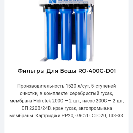
Фильтры Для Воды RO-400G-D01
Производительность 1520 л/сут. 5-ступеней
очистки, в комплекте: серебристый гусак,
мембрана Hidrotek 200G — 2 шт., насос 200G — 2 шт,
БП 220В/24В, кран гусак, автопромывка
мембраны. Картриджи РР20, GAC20, CTO20, T33-33.