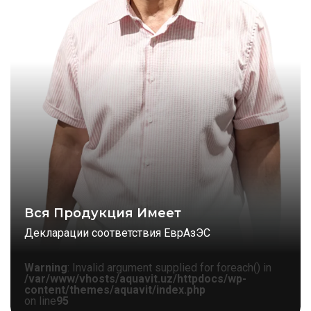
Вся Продукция Имеет
Декларации соответствия ЕврАзЭС
Warning
: Invalid argument supplied for foreach() in
/var/www/vhosts/aquavit.uz/httpdocs/wp-
content/themes/aquavit/index.php
on line
95