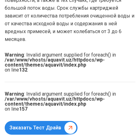
поверхности, а также в тех случаях, где требуется
большой поток воды. Срок службы картриджей
зависит от количества потребления очищенной воды и
от качества исходной воды и содержания в ней
вредных примесей, и может колебаться от 3 до 6
месяцев.
Warning
: Invalid argument supplied for foreach() in
/var/www/vhosts/aquavit.uz/httpdocs/wp-
content/themes/aquavit/index.php
on line
132
Warning
: Invalid argument supplied for foreach() in
/var/www/vhosts/aquavit.uz/httpdocs/wp-
content/themes/aquavit/index.php
on line
157
Заказать Тест Драйв