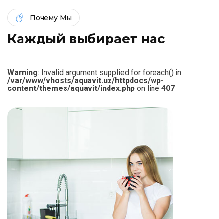
Почему Мы
К
а
ж
д
ы
й
в
ы
б
и
р
а
е
т
н
а
с
Warning
: Invalid argument supplied for foreach() in
/var/www/vhosts/aquavit.uz/httpdocs/wp-
content/themes/aquavit/index.php
on line
407