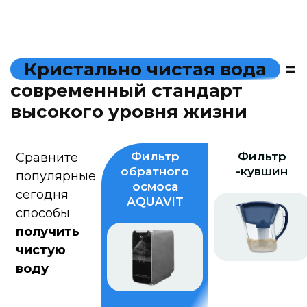
К
р
и
с
т
а
л
ь
н
о
ч
и
с
т
а
я
в
о
д
а
=
с
о
в
р
е
м
е
н
н
ы
й
с
т
а
н
д
а
р
т
в
ы
с
о
к
о
г
о
у
р
о
в
н
я
ж
и
з
н
и
Фильтр
Фильтр
Сравните
обратного
-кувшин
популярные
осмоса
сегодня
AQUAVIT
способы
получить
чистую
воду