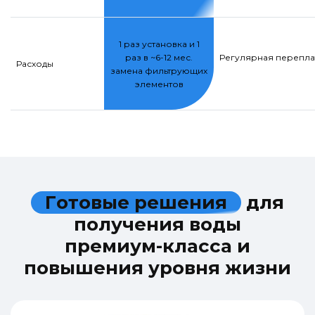
1 раз установка и 1
раз в ~6-12 мес.
Регулярная переплат
Расходы
замена фильтрующих
элементов
Г
о
т
о
в
ы
е
р
е
ш
е
н
и
я
д
л
я
п
о
л
у
ч
е
н
и
я
в
о
д
ы
п
р
е
м
и
у
м
-
к
л
а
с
с
а
и
п
о
в
ы
ш
е
н
и
я
у
р
о
в
н
я
ж
и
з
н
и