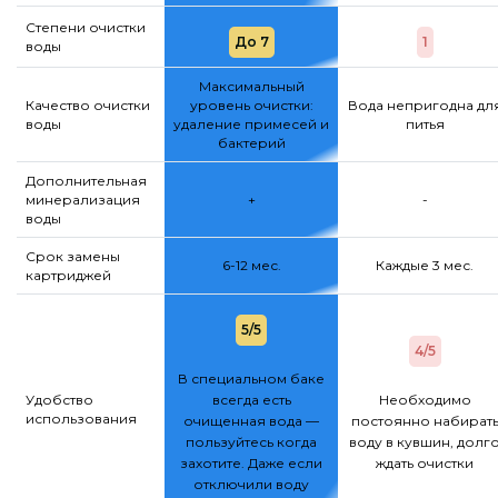
Степени очистки
До 7
1
воды
Максимальный
Качество очистки
уровень очистки:
Вода непригодна дл
воды
удаление примесей и
питья
бактерий
Дополнительная
минерализация
+
-
воды
Срок замены
6-12 мес.
Каждые 3 мес.
картриджей
5/5
4/5
В специальном баке
Удобство
всегда есть
Необходимо
использования
очищенная вода —
постоянно набират
пользуйтесь когда
воду в кувшин, долг
захотите. Даже если
ждать очистки
отключили воду