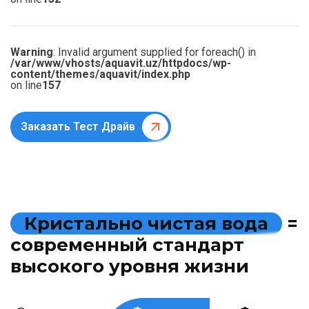
Warning
: Invalid argument supplied for foreach() in
/var/www/vhosts/aquavit.uz/httpdocs/wp-
content/themes/aquavit/index.php
on line
157
Заказать Тест Драйв
К
р
и
с
т
а
л
ь
н
о
ч
и
с
т
а
я
в
о
д
а
=
с
о
в
р
е
м
е
н
н
ы
й
с
т
а
н
д
а
р
т
в
ы
с
о
к
о
г
о
у
р
о
в
н
я
ж
и
з
н
и