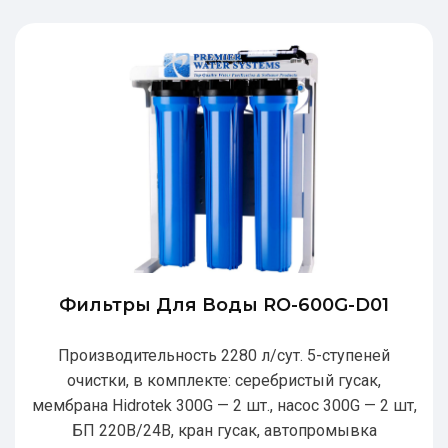
Фильтры Для Воды RO-600G-D01
Производительность 2280 л/сут. 5-ступеней
очистки, в комплекте: серебристый гусак,
мембрана Hidrotek 300G — 2 шт., насос 300G — 2 шт,
БП 220В/24В, кран гусак, автопромывка