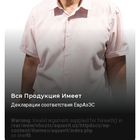
Вся Продукция Имеет
Декларации соответствия ЕврАзЭС
Warning
: Invalid argument supplied for foreach() in
/var/www/vhosts/aquavit.uz/httpdocs/wp-
content/themes/aquavit/index.php
on line
95