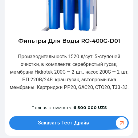
Фильтры Для Воды RO-400G-D01
Производительность 1520 л/сут. 5-ступеней
очистки, в комплекте: серебристый гусак,
мембрана Hidrotek 200G — 2 шт., насос 200G — 2 шт,
БП 220В/24В, кран гусак, автопромывка
мембраны. Картриджи РР20, GAC20, CTO20, T33-33.
Полная стоимость:
6 500 000 UZS
Заказать Тест Драйв