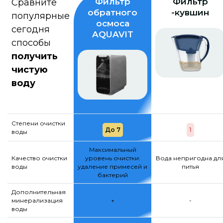
Фильтр
Фильтр
Сравните
обратного
-кувшин
популярные
осмоса
сегодня
AQUAVIT
способы
получить
чистую
воду
Степени очистки
До 7
1
воды
Максимальный
Качество очистки
уровень очистки:
Вода непригодна дл
воды
удаление примесей и
питья
бактерий
Дополнительная
минерализация
+
-
воды