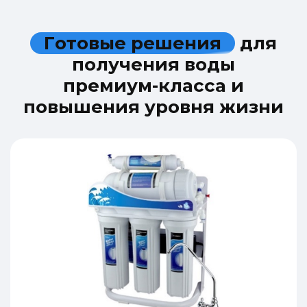
Г
о
т
о
в
ы
е
р
е
ш
е
н
и
я
д
л
я
п
о
л
у
ч
е
н
и
я
в
о
д
ы
п
р
е
м
и
у
м
-
к
л
а
с
с
а
и
п
о
в
ы
ш
е
н
и
я
у
р
о
в
н
я
ж
и
з
н
и