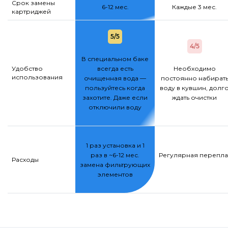
Срок замены
6-12 мес.
Каждые 3 мес.
картриджей
5/5
4/5
В специальном баке
Удобство
всегда есть
Необходимо
использования
очищенная вода —
постоянно набират
пользуйтесь когда
воду в кувшин, долг
захотите. Даже если
ждать очистки
отключили воду
1 раз установка и 1
раз в ~6-12 мес.
Регулярная переплат
Расходы
замена фильтрующих
элементов