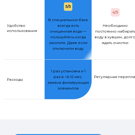
5/5
4/5
В специальном баке
Удобство
всегда есть
Необходимо
использования
очищенная вода —
постоянно набират
пользуйтесь когда
воду в кувшин, долг
захотите. Даже если
ждать очистки
отключили воду
1 раз установка и 1
раз в ~6-12 мес.
Регулярная переплат
Расходы
замена фильтрующих
элементов