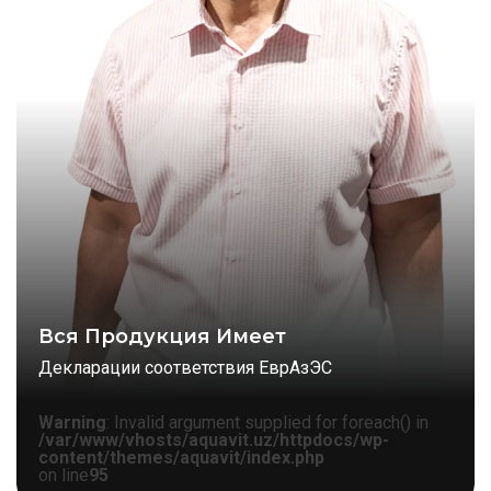
Вся Продукция Имеет
Декларации соответствия ЕврАзЭС
Warning
: Invalid argument supplied for foreach() in
/var/www/vhosts/aquavit.uz/httpdocs/wp-
content/themes/aquavit/index.php
on line
95