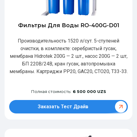
Фильтры Для Воды RO-400G-D01
Производительность 1520 л/сут. 5-ступеней
очистки, в комплекте: серебристый гусак,
мембрана Hidrotek 200G — 2 шт., насос 200G — 2 шт,
БП 220В/24В, кран гусак, автопромывка
мембраны. Картриджи РР20, GAC20, CTO20, T33-33.
Полная стоимость:
6 500 000 UZS
Заказать Тест Драйв