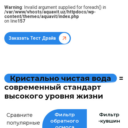
Warning
: Invalid argument supplied for foreach() in
/var/www/vhosts/aquavit.uz/httpdocs/wp-
content/themes/aquavit/index.php
on line
157
Заказать Тест Драйв
К
р
и
с
т
а
л
ь
н
о
ч
и
с
т
а
я
в
о
д
а
=
с
о
в
р
е
м
е
н
н
ы
й
с
т
а
н
д
а
р
т
в
ы
с
о
к
о
г
о
у
р
о
в
н
я
ж
и
з
н
и
Фильтр
Фильтр
Сравните
обратного
-кувшин
популярные
осмоса