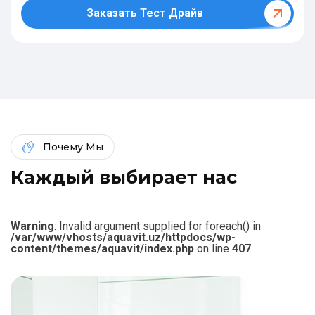
Заказать Тест Драйв
Почему Мы
К
а
ж
д
ы
й
в
ы
б
и
р
а
е
т
н
а
с
Warning
: Invalid argument supplied for foreach() in
/var/www/vhosts/aquavit.uz/httpdocs/wp-
content/themes/aquavit/index.php
on line
407