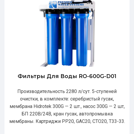
Фильтры Для Воды RO-600G-D01
Производительность 2280 л/сут. 5-ступеней
очистки, в комплекте: серебристый гусак,
мембрана Hidrotek 300G — 2 шт., насос 300G — 2 шт,
БП 220В/24В, кран гусак, автопромывка
мембраны. Картриджи РР20, GAC20, CTO20, T33-33.