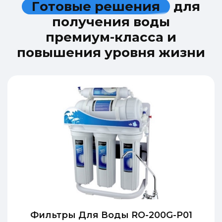
Г
о
т
о
в
ы
е
р
е
ш
е
н
и
я
д
л
я
п
о
л
у
ч
е
н
и
я
в
о
д
ы
п
р
е
м
и
у
м
-
к
л
а
с
с
а
и
п
о
в
ы
ш
е
н
и
я
у
р
о
в
н
я
ж
и
з
н
и
Фильтры Для Воды RO-200G-P01