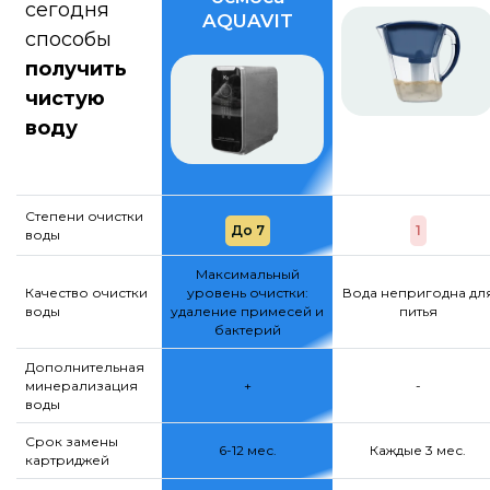
сегодня
AQUAVIT
способы
получить
чистую
воду
Степени очистки
До 7
1
воды
Максимальный
Качество очистки
уровень очистки:
Вода непригодна дл
воды
удаление примесей и
питья
бактерий
Дополнительная
минерализация
+
-
воды
Срок замены
6-12 мес.
Каждые 3 мес.
картриджей