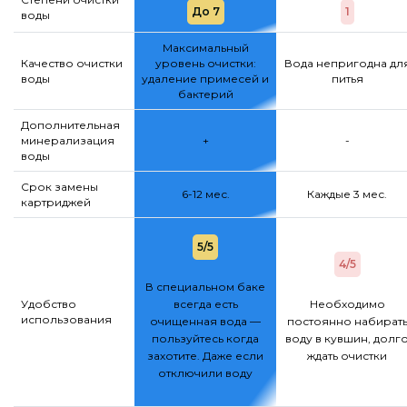
До 7
1
воды
Максимальный
Качество очистки
уровень очистки:
Вода непригодна дл
воды
удаление примесей и
питья
бактерий
Дополнительная
минерализация
+
-
воды
Срок замены
6-12 мес.
Каждые 3 мес.
картриджей
5/5
4/5
В специальном баке
Удобство
всегда есть
Необходимо
использования
очищенная вода —
постоянно набират
пользуйтесь когда
воду в кувшин, долг
захотите. Даже если
ждать очистки
отключили воду