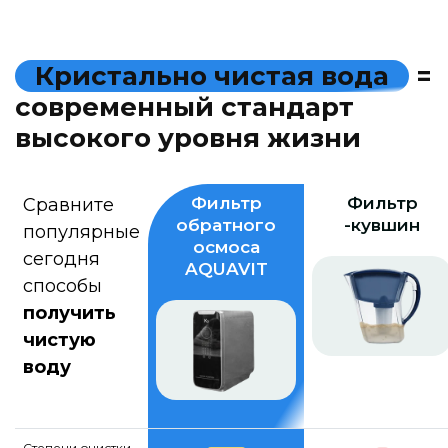
К
р
и
с
т
а
л
ь
н
о
ч
и
с
т
а
я
в
о
д
а
=
с
о
в
р
е
м
е
н
н
ы
й
с
т
а
н
д
а
р
т
в
ы
с
о
к
о
г
о
у
р
о
в
н
я
ж
и
з
н
и
Фильтр
Фильтр
Сравните
обратного
-кувшин
популярные
осмоса
сегодня
AQUAVIT
способы
получить
чистую
воду
Степени очистки