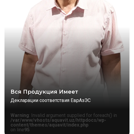
Вся Продукция Имеет
Декларации соответствия ЕврАзЭС
Warning
: Invalid argument supplied for foreach() in
/var/www/vhosts/aquavit.uz/httpdocs/wp-
content/themes/aquavit/index.php
on line
95