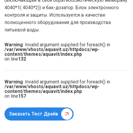
(включающий в себя обратноосмотическую мембрану
4040*1( 4040*2)) и бак-дозатор. Блок электронного
контроля и защиты. Используется в качестве
полноценного оборудования для производства
питьевой воды.
Warning
: Invalid argument supplied for foreach() in
/var/www/vhosts/aquavit.uz/httpdocs/wp-
content/themes/aquavit/index.php
on line
132
Warning
: Invalid argument supplied for foreach() in
/var/www/vhosts/aquavit.uz/httpdocs/wp-
content/themes/aquavit/index.php
on line
157
Заказать Тест Драйв