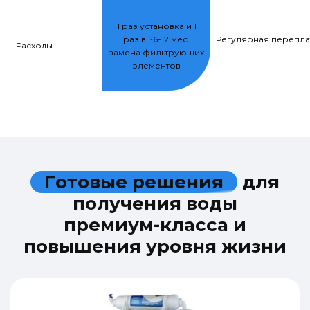
1 раз установка и 1
раз в ~6-12 мес.
Регулярная переплат
Расходы
замена фильтрующих
элементов
Г
о
т
о
в
ы
е
р
е
ш
е
н
и
я
д
л
я
п
о
л
у
ч
е
н
и
я
в
о
д
ы
п
р
е
м
и
у
м
-
к
л
а
с
с
а
и
п
о
в
ы
ш
е
н
и
я
у
р
о
в
н
я
ж
и
з
н
и