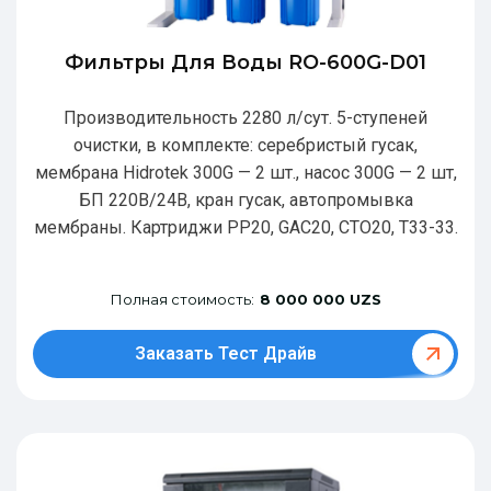
Фильтры Для Воды RO-600G-D01
Производительность 2280 л/сут. 5-ступеней
очистки, в комплекте: серебристый гусак,
мембрана Hidrotek 300G — 2 шт., насос 300G — 2 шт,
БП 220В/24В, кран гусак, автопромывка
мембраны. Картриджи РР20, GAC20, CTO20, T33-33.
Полная стоимость:
8 000 000 UZS
Заказать Тест Драйв