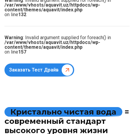
Warning
: Invalid argument supplied for foreach() in
/var/www/vhosts/aquavit.uz/httpdocs/wp-
content/themes/aquavit/index.php
on line
132
Warning
: Invalid argument supplied for foreach() in
/var/www/vhosts/aquavit.uz/httpdocs/wp-
content/themes/aquavit/index.php
on line
157
Заказать Тест Драйв
К
р
и
с
т
а
л
ь
н
о
ч
и
с
т
а
я
в
о
д
а
=
с
о
в
р
е
м
е
н
н
ы
й
с
т
а
н
д
а
р
т
в
ы
с
о
к
о
г
о
у
р
о
в
н
я
ж
и
з
н
и