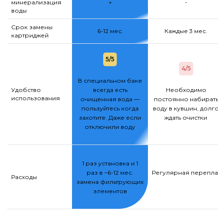
минерализация
+
-
воды
Срок замены
6-12 мес.
Каждые 3 мес.
картриджей
5/5
4/5
В специальном баке
Удобство
всегда есть
Необходимо
использования
очищенная вода —
постоянно набират
пользуйтесь когда
воду в кувшин, долг
захотите. Даже если
ждать очистки
отключили воду
1 раз установка и 1
раз в ~6-12 мес.
Регулярная переплат
Расходы
замена фильтрующих
элементов