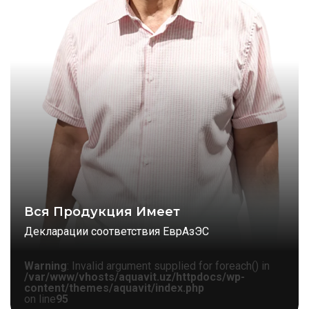
Вся Продукция Имеет
Декларации соответствия ЕврАзЭС
Warning
: Invalid argument supplied for foreach() in
/var/www/vhosts/aquavit.uz/httpdocs/wp-
content/themes/aquavit/index.php
on line
95