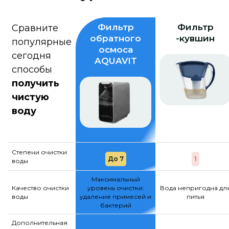
Фильтр
Фильтр
Сравните
обратного
-кувшин
популярные
осмоса
сегодня
AQUAVIT
способы
получить
чистую
воду
Степени очистки
До 7
1
воды
Максимальный
Качество очистки
уровень очистки:
Вода непригодна дл
воды
удаление примесей и
питья
бактерий
Дополнительная