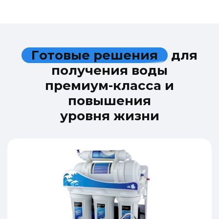
Г
о
т
о
в
ы
е
р
е
ш
е
н
и
я
д
л
я
п
о
л
у
ч
е
н
и
я
в
о
д
ы
п
р
е
м
и
у
м
-
к
л
а
с
с
а
и
п
о
в
ы
ш
е
н
и
я
у
р
о
в
н
я
ж
и
з
н
и