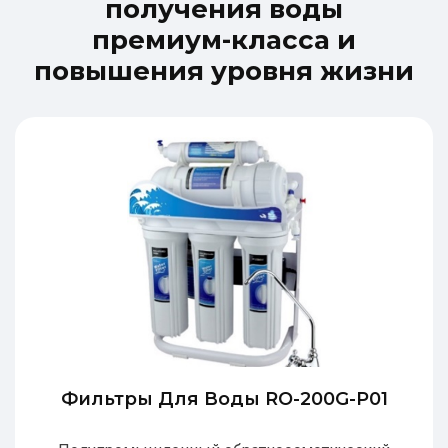
п
о
л
у
ч
е
н
и
я
в
о
д
ы
п
р
е
м
и
у
м
-
к
л
а
с
с
а
и
п
о
в
ы
ш
е
н
и
я
у
р
о
в
н
я
ж
и
з
н
и
Фильтры Для Воды RO-200G-P01