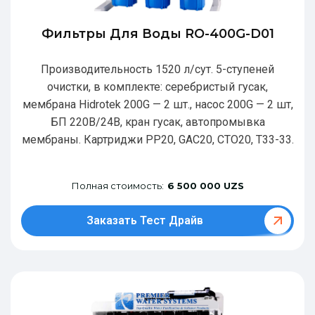
Фильтры Для Воды RO-400G-D01
Производительность 1520 л/сут. 5-ступеней
очистки, в комплекте: серебристый гусак,
мембрана Hidrotek 200G — 2 шт., насос 200G — 2 шт,
БП 220В/24В, кран гусак, автопромывка
мембраны. Картриджи РР20, GAC20, CTO20, T33-33.
Полная стоимость:
6 500 000 UZS
Заказать Тест Драйв