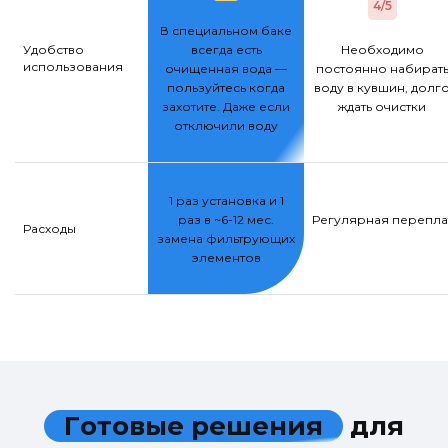
4/5
В специальном баке
Удобство
всегда есть
Необходимо
использования
очищенная вода —
постоянно набират
пользуйтесь когда
воду в кувшин, долг
захотите. Даже если
ждать очистки
отключили воду
1 раз установка и 1
раз в ~6-12 мес.
Регулярная переплат
Расходы
замена фильтрующих
элементов
Г
о
т
о
в
ы
е
р
е
ш
е
н
и
я
д
л
я