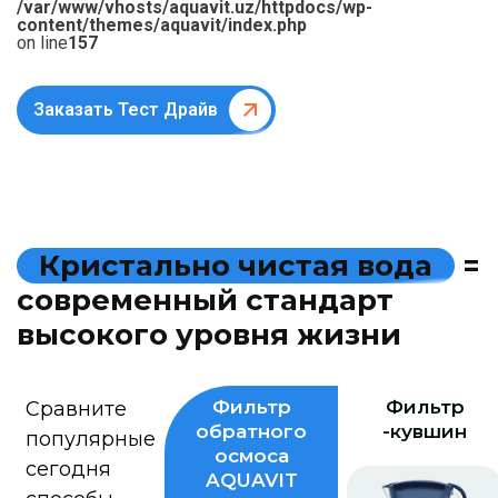
/var/www/vhosts/aquavit.uz/httpdocs/wp-
content/themes/aquavit/index.php
on line
157
Заказать Тест Драйв
К
р
и
с
т
а
л
ь
н
о
ч
и
с
т
а
я
в
о
д
а
=
с
о
в
р
е
м
е
н
н
ы
й
с
т
а
н
д
а
р
т
в
ы
с
о
к
о
г
о
у
р
о
в
н
я
ж
и
з
н
и
Фильтр
Фильтр
Сравните
обратного
-кувшин
популярные
осмоса
сегодня
AQUAVIT