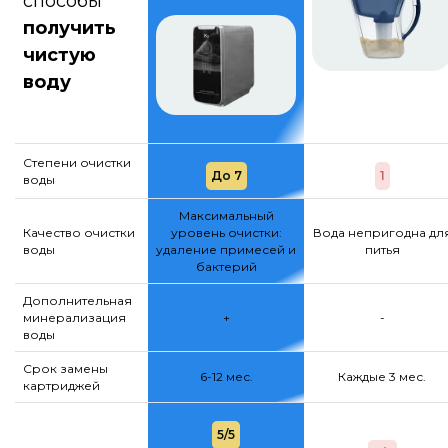
способы
получить
чистую
воду
Степени очистки
До 7
1
воды
Максимальный
Качество очистки
уровень очистки:
Вода непригодна дл
воды
удаление примесей и
питья
бактерий
Дополнительная
минерализация
+
-
воды
Срок замены
6-12 мес.
Каждые 3 мес.
картриджей
5/5