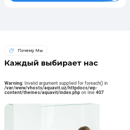
Почему Мы
К
а
ж
д
ы
й
в
ы
б
и
р
а
е
т
н
а
с
Warning
: Invalid argument supplied for foreach() in
/var/www/vhosts/aquavit.uz/httpdocs/wp-
content/themes/aquavit/index.php
on line
407