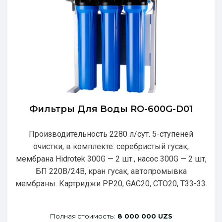
Фильтры Для Воды RO-600G-D01
Производительность 2280 л/сут. 5-ступеней
очистки, в комплекте: серебристый гусак,
мембрана Hidrotek 300G — 2 шт., насос 300G — 2 шт,
БП 220В/24В, кран гусак, автопромывка
мембраны. Картриджи РР20, GAC20, CTO20, T33-33.
Полная стоимость:
8 000 000 UZS