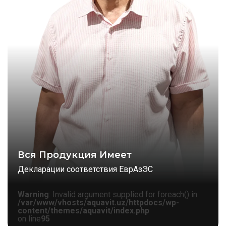
Вся Продукция Имеет
Декларации соответствия ЕврАзЭС
Warning
: Invalid argument supplied for foreach() in
/var/www/vhosts/aquavit.uz/httpdocs/wp-
content/themes/aquavit/index.php
on line
95