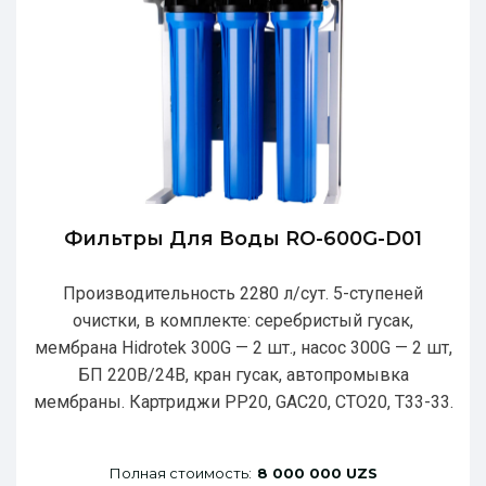
Фильтры Для Воды RO-600G-D01
Производительность 2280 л/сут. 5-ступеней
очистки, в комплекте: серебристый гусак,
мембрана Hidrotek 300G — 2 шт., насос 300G — 2 шт,
БП 220В/24В, кран гусак, автопромывка
мембраны. Картриджи РР20, GAC20, CTO20, T33-33.
Полная стоимость:
8 000 000 UZS