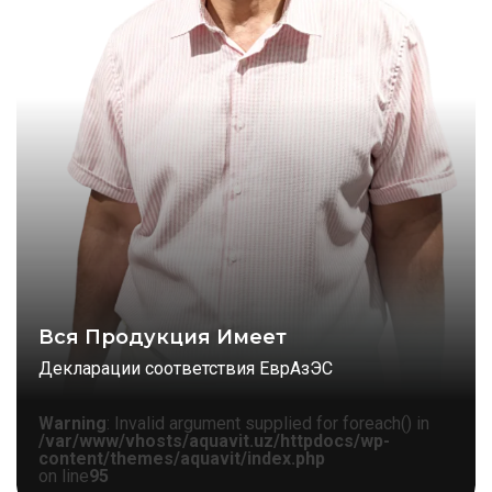
Вся Продукция Имеет
Декларации соответствия ЕврАзЭС
Warning
: Invalid argument supplied for foreach() in
/var/www/vhosts/aquavit.uz/httpdocs/wp-
content/themes/aquavit/index.php
on line
95