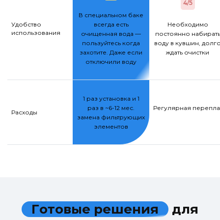
4/5
В специальном баке
Удобство
всегда есть
Необходимо
использования
очищенная вода —
постоянно набират
пользуйтесь когда
воду в кувшин, долг
захотите. Даже если
ждать очистки
отключили воду
1 раз установка и 1
раз в ~6-12 мес.
Регулярная переплат
Расходы
замена фильтрующих
элементов
Г
о
т
о
в
ы
е
р
е
ш
е
н
и
я
д
л
я