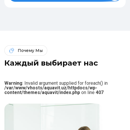
Почему Мы
К
а
ж
д
ы
й
в
ы
б
и
р
а
е
т
н
а
с
Warning
: Invalid argument supplied for foreach() in
/var/www/vhosts/aquavit.uz/httpdocs/wp-
content/themes/aquavit/index.php
on line
407