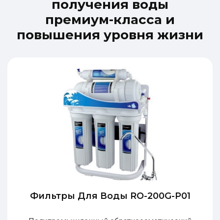
п
о
л
у
ч
е
н
и
я
в
о
д
ы
п
р
е
м
и
у
м
-
к
л
а
с
с
а
и
п
о
в
ы
ш
е
н
и
я
у
р
о
в
н
я
ж
и
з
н
и
Фильтры Для Воды RO-200G-P01