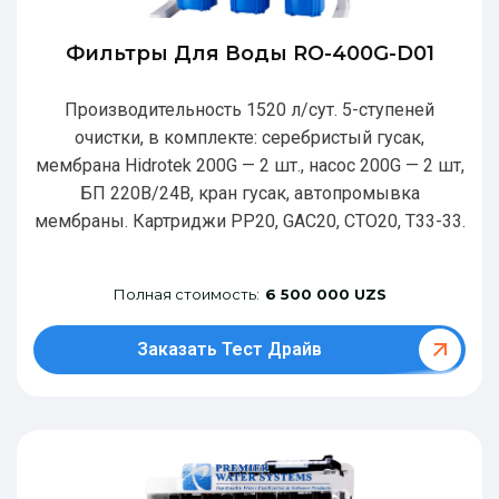
Фильтры Для Воды RO-400G-D01
Производительность 1520 л/сут. 5-ступеней
очистки, в комплекте: серебристый гусак,
мембрана Hidrotek 200G — 2 шт., насос 200G — 2 шт,
БП 220В/24В, кран гусак, автопромывка
мембраны. Картриджи РР20, GAC20, CTO20, T33-33.
Полная стоимость:
6 500 000 UZS
Заказать Тест Драйв