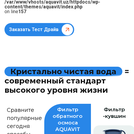
/var/www/vhosts/aquavit.uz/httpdocs/wp-
content/themes/aquavit/index.php
on line
157
Заказать Тест Драйв
К
р
и
с
т
а
л
ь
н
о
ч
и
с
т
а
я
в
о
д
а
=
с
о
в
р
е
м
е
н
н
ы
й
с
т
а
н
д
а
р
т
в
ы
с
о
к
о
г
о
у
р
о
в
н
я
ж
и
з
н
и
Фильтр
Фильтр
Сравните
обратного
-кувшин
популярные
осмоса
сегодня
AQUAVIT