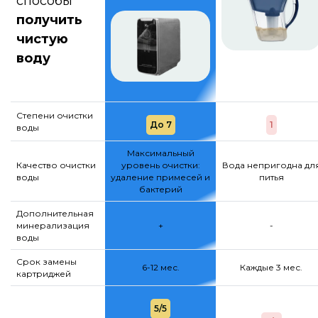
способы
получить
чистую
воду
Степени очистки
До 7
1
воды
Максимальный
Качество очистки
уровень очистки:
Вода непригодна дл
воды
удаление примесей и
питья
бактерий
Дополнительная
минерализация
+
-
воды
Срок замены
6-12 мес.
Каждые 3 мес.
картриджей
5/5