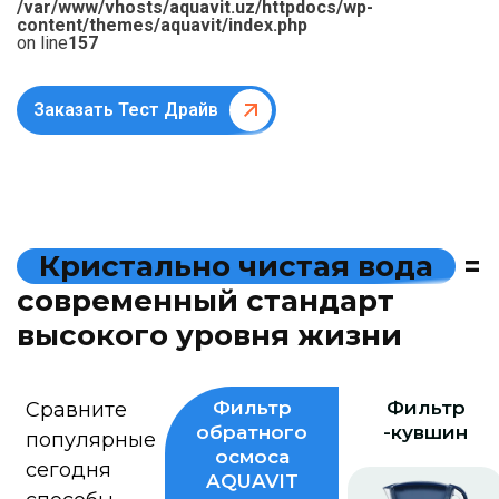
/var/www/vhosts/aquavit.uz/httpdocs/wp-
content/themes/aquavit/index.php
on line
157
Заказать Тест Драйв
К
р
и
с
т
а
л
ь
н
о
ч
и
с
т
а
я
в
о
д
а
=
с
о
в
р
е
м
е
н
н
ы
й
с
т
а
н
д
а
р
т
в
ы
с
о
к
о
г
о
у
р
о
в
н
я
ж
и
з
н
и
Фильтр
Фильтр
Сравните
обратного
-кувшин
популярные
осмоса
сегодня
AQUAVIT