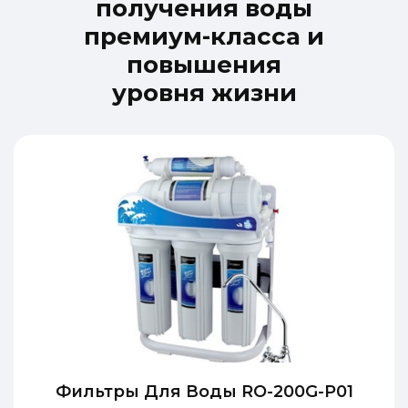
п
о
л
у
ч
е
н
и
я
в
о
д
ы
п
р
е
м
и
у
м
-
к
л
а
с
с
а
и
п
о
в
ы
ш
е
н
и
я
у
р
о
в
н
я
ж
и
з
н
и
Фильтры Для Воды RO-200G-P01