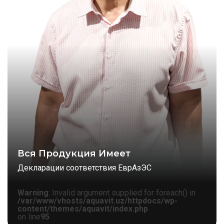
Вся Продукция Имеет
Декларации соответствия ЕврАзЭС
Warning
: Invalid argument supplied for foreach() in
/var/www/vhosts/aquavit.uz/httpdocs/wp-
content/themes/aquavit/index.php
on line
95