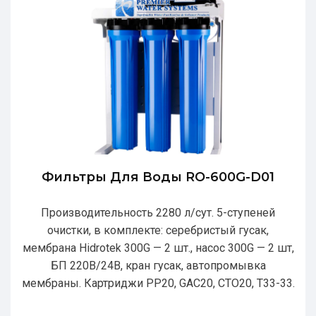
Фильтры Для Воды RO-600G-D01
Производительность 2280 л/сут. 5-ступеней
очистки, в комплекте: серебристый гусак,
мембрана Hidrotek 300G — 2 шт., насос 300G — 2 шт,
БП 220В/24В, кран гусак, автопромывка
мембраны. Картриджи РР20, GAC20, CTO20, T33-33.