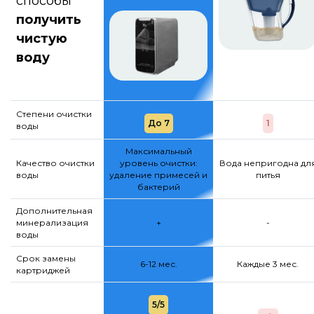
способы
получить
чистую
воду
Степени очистки
До 7
1
воды
Максимальный
Качество очистки
уровень очистки:
Вода непригодна дл
воды
удаление примесей и
питья
бактерий
Дополнительная
минерализация
+
-
воды
Срок замены
6-12 мес.
Каждые 3 мес.
картриджей
5/5