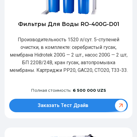
Фильтры Для Воды RO-400G-D01
Производительность 1520 л/сут. 5-ступеней
очистки, в комплекте: серебристый гусак,
мембрана Hidrotek 200G — 2 шт., насос 200G — 2 шт,
БП 220В/24В, кран гусак, автопромывка
мембраны. Картриджи РР20, GAC20, CTO20, T33-33.
Полная стоимость:
6 500 000 UZS
Заказать Тест Драйв