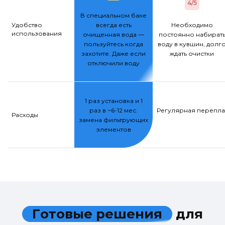
4/5
В специальном баке
Удобство
всегда есть
Необходимо
использования
очищенная вода —
постоянно набират
пользуйтесь когда
воду в кувшин, долг
захотите. Даже если
ждать очистки
отключили воду
1 раз установка и 1
раз в ~6-12 мес.
Регулярная переплат
Расходы
замена фильтрующих
элементов
Г
о
т
о
в
ы
е
р
е
ш
е
н
и
я
д
л
я