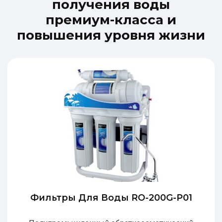
п
о
л
у
ч
е
н
и
я
в
о
д
ы
п
р
е
м
и
у
м
-
к
л
а
с
с
а
и
п
о
в
ы
ш
е
н
и
я
у
р
о
в
н
я
ж
и
з
н
и
Фильтры Для Воды RO-200G-P01