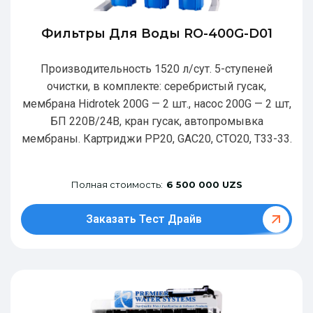
Фильтры Для Воды RO-400G-D01
Производительность 1520 л/сут. 5-ступеней
очистки, в комплекте: серебристый гусак,
мембрана Hidrotek 200G — 2 шт., насос 200G — 2 шт,
БП 220В/24В, кран гусак, автопромывка
мембраны. Картриджи РР20, GAC20, CTO20, T33-33.
Полная стоимость:
6 500 000 UZS
Заказать Тест Драйв