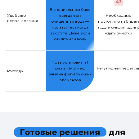
4/5
В специальном баке
Удобство
всегда есть
Необходимо
использования
очищенная вода —
постоянно набират
пользуйтесь когда
воду в кувшин, долг
захотите. Даже если
ждать очистки
отключили воду
1 раз установка и 1
раз в ~6-12 мес.
Регулярная переплат
Расходы
замена фильтрующих
элементов
Г
о
т
о
в
ы
е
р
е
ш
е
н
и
я
д
л
я