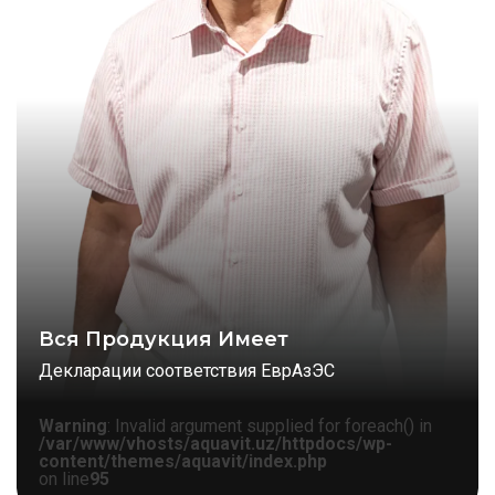
Вся Продукция Имеет
Декларации соответствия ЕврАзЭС
Warning
: Invalid argument supplied for foreach() in
/var/www/vhosts/aquavit.uz/httpdocs/wp-
content/themes/aquavit/index.php
on line
95