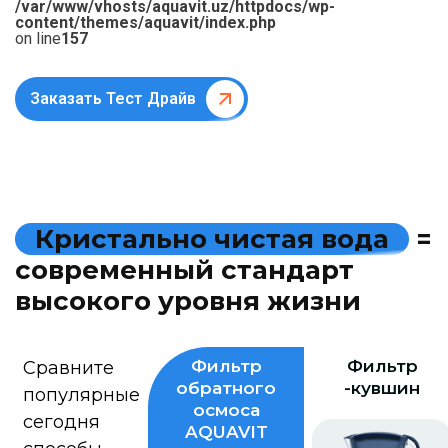
/var/www/vhosts/aquavit.uz/httpdocs/wp-
content/themes/aquavit/index.php
on line
157
Заказать Тест Драйв
К
р
и
с
т
а
л
ь
н
о
ч
и
с
т
а
я
в
о
д
а
=
с
о
в
р
е
м
е
н
н
ы
й
с
т
а
н
д
а
р
т
в
ы
с
о
к
о
г
о
у
р
о
в
н
я
ж
и
з
н
и
Фильтр
Фильтр
Сравните
обратного
-кувшин
популярные
осмоса
сегодня
AQUAVIT