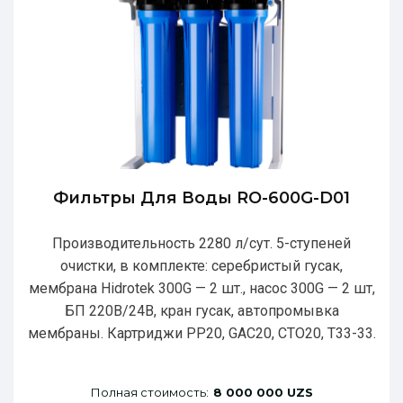
Фильтры Для Воды RO-600G-D01
Производительность 2280 л/сут. 5-ступеней
очистки, в комплекте: серебристый гусак,
мембрана Hidrotek 300G — 2 шт., насос 300G — 2 шт,
БП 220В/24В, кран гусак, автопромывка
мембраны. Картриджи РР20, GAC20, CTO20, T33-33.
Полная стоимость:
8 000 000 UZS