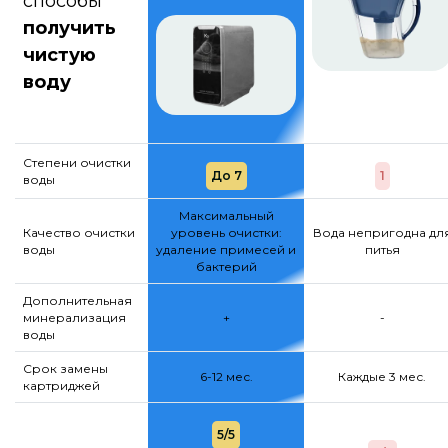
способы
получить
чистую
воду
Степени очистки
До 7
1
воды
Максимальный
Качество очистки
уровень очистки:
Вода непригодна дл
воды
удаление примесей и
питья
бактерий
Дополнительная
минерализация
+
-
воды
Срок замены
6-12 мес.
Каждые 3 мес.
картриджей
5/5