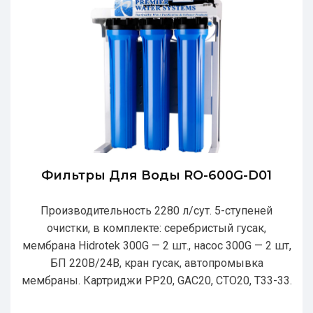
Фильтры Для Воды RO-600G-D01
Производительность 2280 л/сут. 5-ступеней
очистки, в комплекте: серебристый гусак,
мембрана Hidrotek 300G — 2 шт., насос 300G — 2 шт,
БП 220В/24В, кран гусак, автопромывка
мембраны. Картриджи РР20, GAC20, CTO20, T33-33.