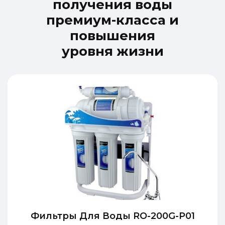
п
о
л
у
ч
е
н
и
я
в
о
д
ы
п
р
е
м
и
у
м
-
к
л
а
с
с
а
и
п
о
в
ы
ш
е
н
и
я
у
р
о
в
н
я
ж
и
з
н
и
Фильтры Для Воды RO-200G-P01