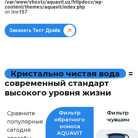
/var/www/vhosts/aquavit.uz/httpdocs/wp-
content/themes/aquavit/index.php
on line
157
Заказать Тест Драйв
К
р
и
с
т
а
л
ь
н
о
ч
и
с
т
а
я
в
о
д
а
=
с
о
в
р
е
м
е
н
н
ы
й
с
т
а
н
д
а
р
т
в
ы
с
о
к
о
г
о
у
р
о
в
н
я
ж
и
з
н
и
Фильтр
Фильтр
Сравните
обратного
-кувшин
популярные
осмоса
сегодня
AQUAVIT