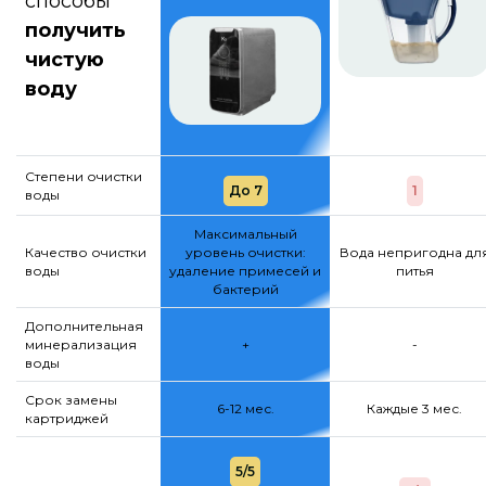
способы
получить
чистую
воду
Степени очистки
До 7
1
воды
Максимальный
Качество очистки
уровень очистки:
Вода непригодна дл
воды
удаление примесей и
питья
бактерий
Дополнительная
минерализация
+
-
воды
Срок замены
6-12 мес.
Каждые 3 мес.
картриджей
5/5