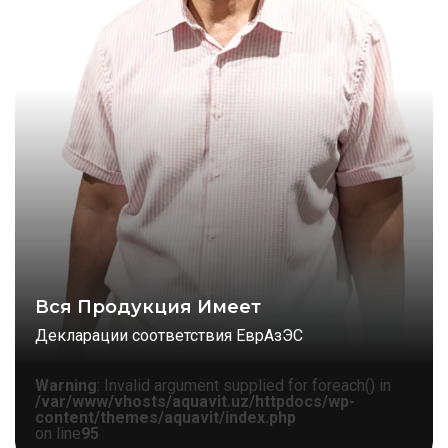
Вся Продукция Имеет
Декларации соответствия ЕврАзЭС
Warning
: Invalid argument supplied for foreach() in
/var/www/vhosts/aquavit.uz/httpdocs/wp-
content/themes/aquavit/index.php
on line
95