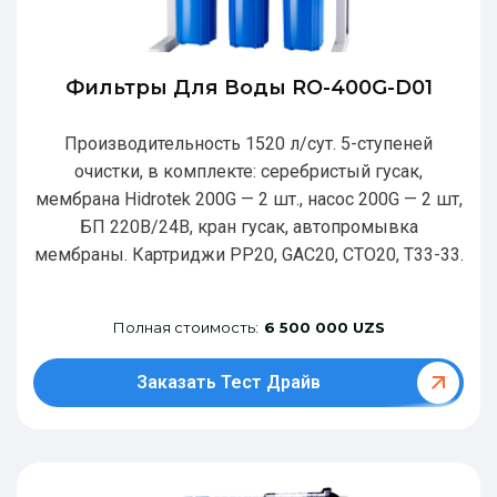
Фильтры Для Воды RO-400G-D01
Производительность 1520 л/сут. 5-ступеней
очистки, в комплекте: серебристый гусак,
мембрана Hidrotek 200G — 2 шт., насос 200G — 2 шт,
БП 220В/24В, кран гусак, автопромывка
мембраны. Картриджи РР20, GAC20, CTO20, T33-33.
Полная стоимость:
6 500 000 UZS
Заказать Тест Драйв