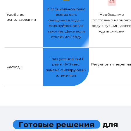
4/5
В специальном баке
Удобство
всегда есть
Необходимо
использования
очищенная вода —
постоянно набират
пользуйтесь когда
воду в кувшин, долг
захотите. Даже если
ждать очистки
отключили воду
1 раз установка и 1
раз в ~6-12 мес.
Регулярная переплат
Расходы
замена фильтрующих
элементов
Г
о
т
о
в
ы
е
р
е
ш
е
н
и
я
д
л
я