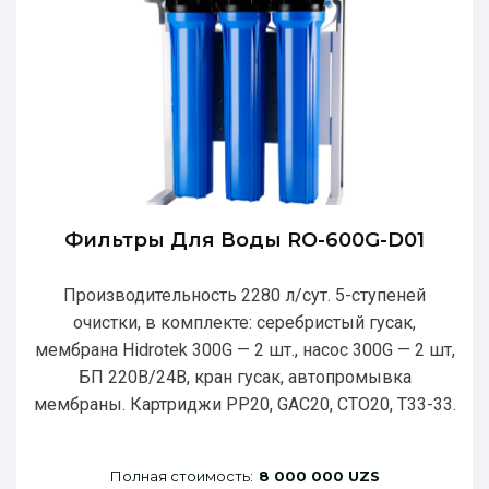
Фильтры Для Воды RO-600G-D01
Производительность 2280 л/сут. 5-ступеней
очистки, в комплекте: серебристый гусак,
мембрана Hidrotek 300G — 2 шт., насос 300G — 2 шт,
БП 220В/24В, кран гусак, автопромывка
мембраны. Картриджи РР20, GAC20, CTO20, T33-33.
Полная стоимость:
8 000 000 UZS