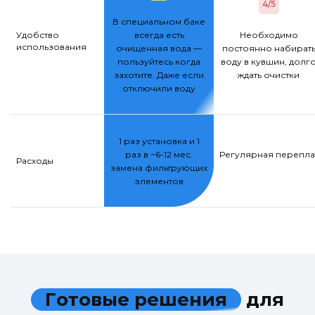
4/5
В специальном баке
Удобство
всегда есть
Необходимо
использования
очищенная вода —
постоянно набират
пользуйтесь когда
воду в кувшин, долг
захотите. Даже если
ждать очистки
отключили воду
1 раз установка и 1
раз в ~6-12 мес.
Регулярная переплат
Расходы
замена фильтрующих
элементов
Г
о
т
о
в
ы
е
р
е
ш
е
н
и
я
д
л
я