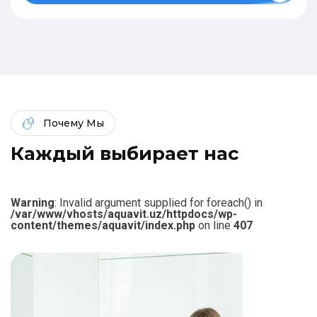
Почему Мы
К
а
ж
д
ы
й
в
ы
б
и
р
а
е
т
н
а
с
Warning
: Invalid argument supplied for foreach() in
/var/www/vhosts/aquavit.uz/httpdocs/wp-
content/themes/aquavit/index.php
on line
407