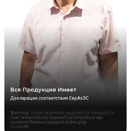
Вся Продукция Имеет
Декларации соответствия ЕврАзЭС
Warning
: Invalid argument supplied for foreach() in
/var/www/vhosts/aquavit.uz/httpdocs/wp-
content/themes/aquavit/index.php
on line
95