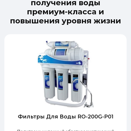
п
о
л
у
ч
е
н
и
я
в
о
д
ы
п
р
е
м
и
у
м
-
к
л
а
с
с
а
и
п
о
в
ы
ш
е
н
и
я
у
р
о
в
н
я
ж
и
з
н
и
Фильтры Для Воды RO-200G-P01