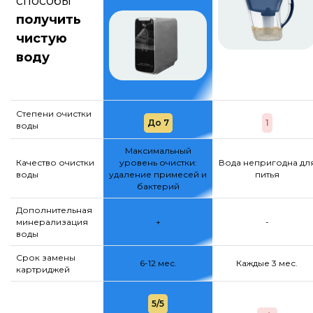
способы
получить
чистую
воду
Степени очистки
До 7
1
воды
Максимальный
Качество очистки
уровень очистки:
Вода непригодна дл
воды
удаление примесей и
питья
бактерий
Дополнительная
минерализация
+
-
воды
Срок замены
6-12 мес.
Каждые 3 мес.
картриджей
5/5