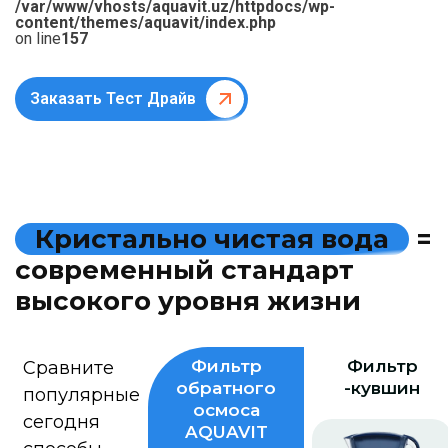
/var/www/vhosts/aquavit.uz/httpdocs/wp-
content/themes/aquavit/index.php
on line
157
Заказать Тест Драйв
К
р
и
с
т
а
л
ь
н
о
ч
и
с
т
а
я
в
о
д
а
=
с
о
в
р
е
м
е
н
н
ы
й
с
т
а
н
д
а
р
т
в
ы
с
о
к
о
г
о
у
р
о
в
н
я
ж
и
з
н
и
Фильтр
Фильтр
Сравните
обратного
-кувшин
популярные
осмоса
сегодня
AQUAVIT