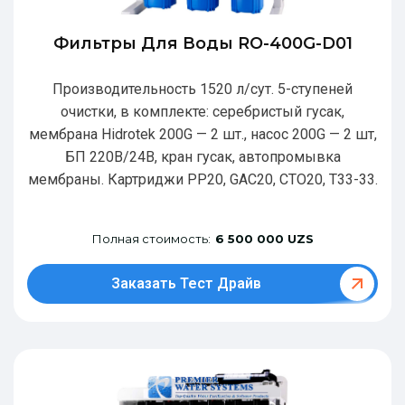
Фильтры Для Воды RO-400G-D01
Производительность 1520 л/сут. 5-ступеней
очистки, в комплекте: серебристый гусак,
мембрана Hidrotek 200G — 2 шт., насос 200G — 2 шт,
БП 220В/24В, кран гусак, автопромывка
мембраны. Картриджи РР20, GAC20, CTO20, T33-33.
Полная стоимость:
6 500 000 UZS
Заказать Тест Драйв