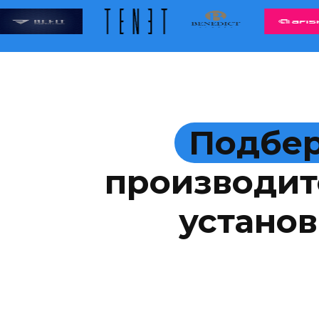
Подбер
производит
установ