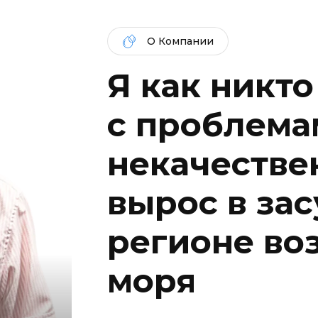
О Компании
Я как никто
c проблема
некачествен
вырос в за
регионе во
моря