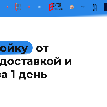
мойку
от
доставкой и
а 1 день