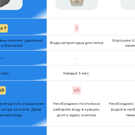
о 7
1
нь очистки: удаление
Хорошее то
Вода непригодна для питья
 и бактерий
заме
+
-
2 мес.
Каждые 3 мес.
5/5
4/5
всегда есть очищенная
Необходимо постоянно
Необходимо 
 когда захотите. Даже
набирать воду в кувшин,
водой в люб
лючили воду
долго ждать очистки
тяже