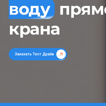
воду
прямо
крана
Заказать Тест Драйв