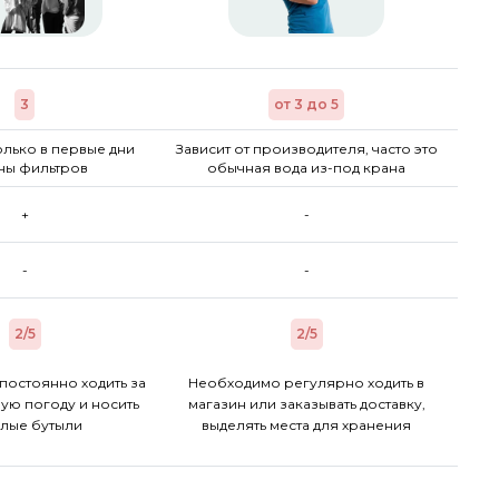
3
от 3 до 5
лько в первые дни
Зависит от производителя, часто это
ны фильтров
обычная вода из-под крана
+
-
-
-
2/5
2/5
постоянно ходить за
Необходимо регулярно ходить в
ую погоду и носить
магазин или заказывать доставку,
лые бутыли
выделять места для хранения