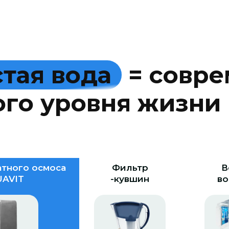
с
т
а
я
в
о
д
а
=
с
о
в
р
е
о
г
о
у
р
о
в
н
я
ж
и
з
н
и
тного осмоса
Фильтр
В
AVIT
-кувшин
во