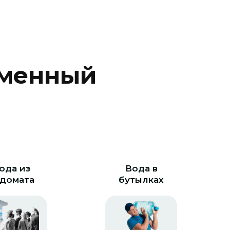
м
е
н
н
ы
й
ода из
Вода в
домата
бутылках