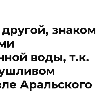
 другой, знаком
ми
ной воды, т.к.
сушливом
зле Аральского