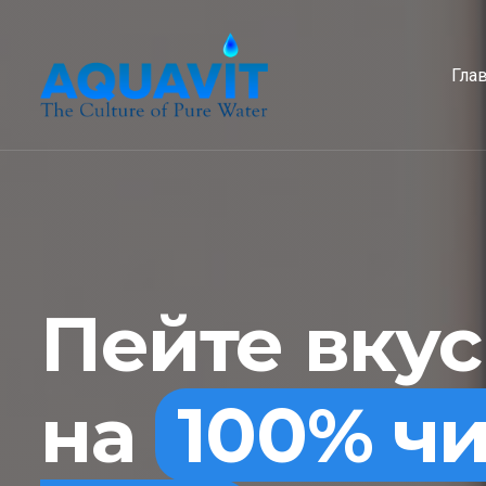
Гла
Пейте вку
на
100% ч