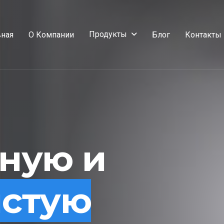
Продукты
вная
О Компании
Блог
Контакты
сную и
истую