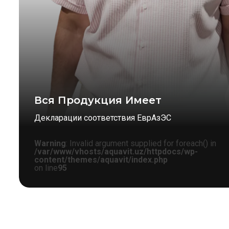
Вся Продукция Имеет
Декларации соответствия ЕврАзЭС
Warning
: Invalid argument supplied for foreach() in
/var/www/vhosts/aquavit.uz/httpdocs/wp-
content/themes/aquavit/index.php
on line
95