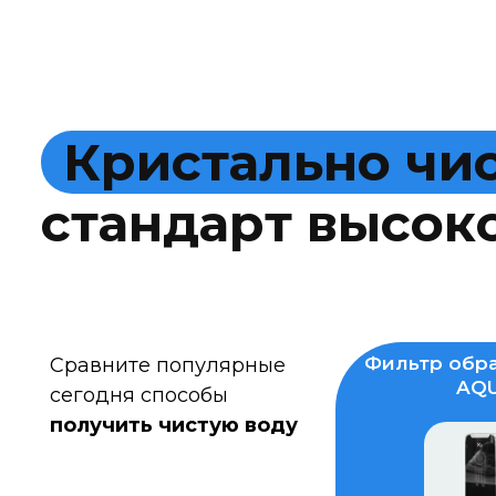
К
р
и
с
т
а
л
ь
н
о
ч
и
с
т
а
н
д
а
р
т
в
ы
с
о
к
Фильтр обра
Сравните популярные
AQU
сегодня способы
получить чистую воду